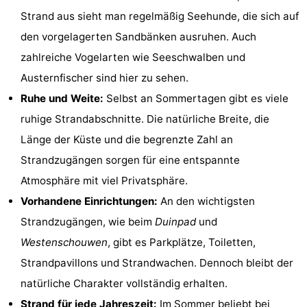
Strand aus sieht man regelmäßig Seehunde, die sich auf
Aussichtspunkte
Attraktionen
den vorgelagerten Sandbänken ausruhen. Auch
-
zahlreiche Vogelarten wie Seeschwalben und
Austernfischer sind hier zu sehen.
Rundfahrten
-
Ruhe und Weite:
Selbst an Sommertagen gibt es viele
Spielplätze
-
ruhige Strandabschnitte. Die natürliche Breite, die
Länge der Küste und die begrenzte Zahl an
Indoor-
-
Strandzugängen sorgen für eine entspannte
Spielplätze
Bowling
-
Atmosphäre mit viel Privatsphäre.
Vorhandene Einrichtungen:
An den wichtigsten
Minigolfplätze
Wellness-
Strandzugängen, wie beim
Duinpad
und
Zentren
Dörfer
Westenschouwen
, gibt es Parkplätze, Toiletten,
Strandpavillons und Strandwachen. Dennoch bleibt der
&
Natur
natürliche Charakter vollständig erhalten.
Städte
Führungen
Strand für jede Jahreszeit:
Im Sommer beliebt bei