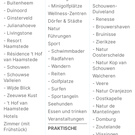
- Buitenheem
- Minigolfplätze
Schouwen-
- Duinoord
Duiveland
Wellness-Zentren
- Ginsterveld
- Renesse
Dörfer & Städte
- Julianahoeve
- Brouwershaven
Natur
- Livingstone
- Bruinisse
Führungen
- Resort
- Zierikzee
Sport
Haamstede
- Natur
- Schwimmbader
- Résidence 't Hof
Oosterschelde
- Radfahren
van Haamstede
- Natur Kop van
- Wandern
- Schouwen
Schouwen
- Reiten
- Schouwse
Walcheren
Valleien
- Golfplatze
- Veere
- Wijde Blick
- Surfen
- Natur Oranjezon
- Zeeuwse Kust
- Sportangeln
- Oostkapelle
- ’t Hof van
Seehunden
- Natur de
Haamstede
Essen und trinken
Mantelingen
Hotels
Veranstaltungen
- Domburg
Zimmer (mit
- Zoutelande
PRAKTISCHE
Frühstück)
- Vlissingen