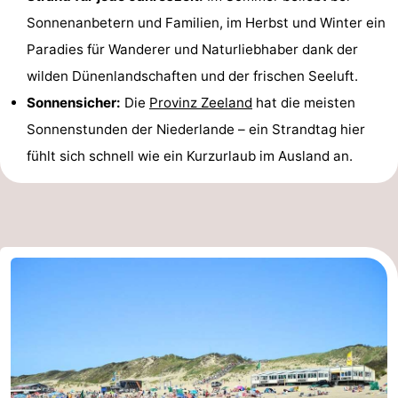
Sonnenanbetern und Familien, im Herbst und Winter ein
Sport
Paradies für Wanderer und Naturliebhaber dank der
-
wilden Dünenlandschaften und der frischen Seeluft.
Sonnensicher:
Die
Provinz Zeeland
hat die meisten
Schwimmbader
-
Sonnenstunden der Niederlande – ein Strandtag hier
Radfahren
-
fühlt sich schnell wie ein Kurzurlaub im Ausland an.
Wandern
-
Reiten
-
Golfplatze
-
Surfen
-
Sportangeln
Seehunden
Essen