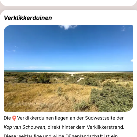
Duiveland
-
Verklikkerduinen
Renesse
-
Brouwershaven
-
Bruinisse
-
Zierikzee
-
Natur
-
Oosterschelde
Natur
Walcheren
Kop
-
Die
Verklikkerduinen
liegen an der Südwestseite der
van
Veere
-
Kop van Schouwen
, direkt hinter dem
Verklikkerstrand
.
Schouwen
Natur
-
Diese weitläufige und wilde Dünenlandschaft ist ein