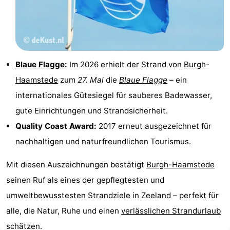
Leiden
Bollenstreek
-
Natur
-
Blaue Flagge
:
Im 2026 erhielt der Strand von
Burgh-
Haamstede
zum
27. Mal
die
Blaue Flagge
– ein
Hollands
Noordwijk
-
internationales Gütesiegel für sauberes Badewasser,
Duin
Katwijk
-
gute Einrichtungen und Strandsicherheit.
Quality Coast Award:
2017 erneut ausgezeichnet für
Scheveningen
-
nachhaltigen und naturfreundlichen Tourismus.
Den
-
Mit diesen Auszeichnungen bestätigt
Burgh-Haamstede
Haag
Rotterdam
-
seinen Ruf als eines der gepflegtesten und
umweltbewusstesten Strandziele in Zeeland – perfekt für
Rockanje
Zeeland
alle, die Natur, Ruhe und einen
verlässlichen Strandurlaub
Schouwen-
schätzen.