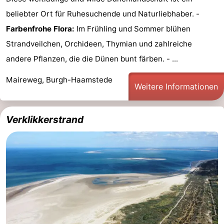
beliebter Ort für Ruhesuchende und Naturliebhaber. -
Oranjezon
Oostkapelle
-
Farbenfrohe Flora:
Im Frühling und Sommer blühen
Natur
-
Strandveilchen, Orchideen, Thymian und zahlreiche
andere Pflanzen, die die Dünen bunt färben. - ...
de
Domburg
-
Maireweg, Burgh-Haamstede
Weitere Informationen
Mantelingen
Zoutelande
-
Vlissingen
-
Verklikkerstrand
Middelburg
Wetter
Kontakt