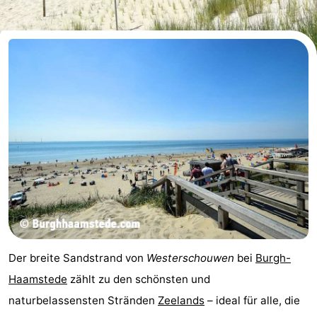
Buitenheem
-
Duinoord
-
Ginsterveld
-
Julianahoeve
-
Livingstone
-
Resort
-
Haamstede
Résidence
-
't
Schouwen
-
Der breite Sandstrand von
Westerschouwen
bei
Burgh-
Hof
Schouwse
-
Haamstede
zählt zu den schönsten und
naturbelassensten Stränden
Zeelands
– ideal für alle, die
van
Valleien
Wijde
-