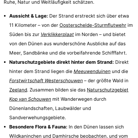
Ruhe, Natur und Weitläufigkeit schätzen.
Haamstede
Blick
Zeeuwse
-
Aussicht & Lage:
Der Strand erstreckt sich über etwa
Kust
’t
Hotels
11 Kilometer – von der
Oosterschelde-Sturmflutwehr
im
Süden bis zur
Verklikkerplaat
im Norden – und bietet
Hof
Zimmer
von den Dünen aus wunderschöne Ausblicke auf das
van
(mit
Lastminutes
Meer, Sandbänke und die vorbeifahrende Schifffahrt.
Naturschutzgebiete direkt hinter dem Strand:
Direkt
Haamstede
Frühstück)
Strand
hinter dem Strand liegen die
Meeuwenduinen
und die
Sehen
Forstwirtschaft Westerschouwen
– der größte Wald in
Zeeland
. Zusammen bilden sie das
Naturschutzgebiet
&
-
Kop van Schouwen
mit Wanderwegen durch
tun
Museen
-
Dünenlandschaften, Laubwälder und
Sandverwehungsgebiete.
Denkmäler
-
Besondere Flora & Fauna:
In den Dünen lassen sich
Mühlen
-
Wildkaninchen und Damhirsche beobachten, und vom