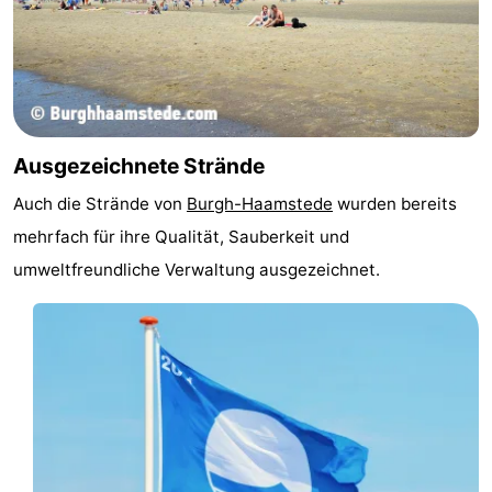
und
Veranstaltungen
trinken
Praktisch
Forum
Ausgezeichnete Strände
Route
Auch die Strände von
Burgh-Haamstede
wurden bereits
-
mehrfach für ihre Qualität, Sauberkeit und
umweltfreundliche Verwaltung ausgezeichnet.
Parken
Reisebuchshop
Medizin
Adressen
Region
Südholland
-