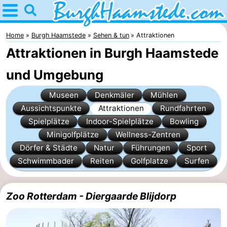
Home
Burgh
Home
Burgh Haamstede
Sehen & tun
Attraktionen
Attraktionen in Burgh Haamstede
Haamstede
Tipps
und Umgebung
Für
Museen
Denkmäler
Mühlen
kindern
Natur
Aussichtspunkte
Attraktionen
Rundfahrten
Spielplätze
Indoor-Spielplätze
Bowling
Kop
Übernachten
Minigolfplätze
Wellness-Zentren
Dörfer & Städte
Natur
Führungen
Sport
van
Appartements
Schwimmbader
Reiten
Golfplatze
Surfen
Schouwen
Campingplätze
Ferienhäuser
Zoo Rotterdam - Diergaarde Blijdorp
-