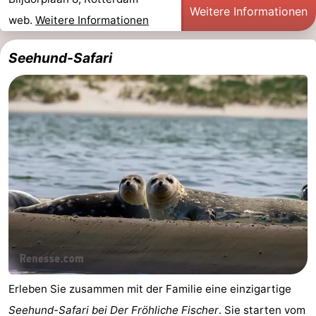
Weitere Informationen
Haamstede
Blick
Zeeuwse
-
web.
Weitere Informationen
Kust
’t
Hotels
Seehund-Safari
Hof
Zimmer
van
(mit
Lastminutes
Haamstede
Frühstück)
Strand
Sehen
&
-
tun
Museen
-
Denkmäler
-
Erleben Sie zusammen mit der Familie eine einzigartige
Mühlen
-
Seehund-Safari bei Der Fröhliche Fischer
. Sie starten vom