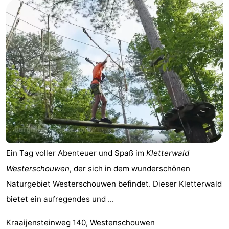
und
Veranstaltungen
trinken
Praktisch
Forum
Route
-
Parken
Reisebuchshop
Ein Tag voller Abenteuer und Spaß im
Kletterwald
Medizin
Westerschouwen
, der sich in dem wunderschönen
Adressen
Region
Naturgebiet Westerschouwen befindet. Dieser Kletterwald
bietet ein aufregendes und ...
Südholland
Kraaijensteinweg 140, Westenschouwen
-