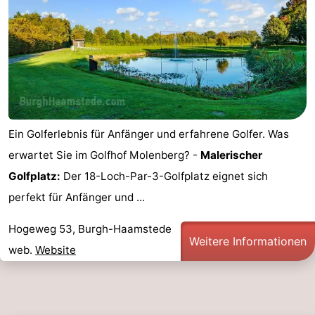
Oranjezon
Oostkapelle
-
Natur
-
de
Domburg
-
Mantelingen
Zoutelande
-
Ein Golferlebnis für Anfänger und erfahrene Golfer. Was
Vlissingen
-
erwartet Sie im Golfhof Molenberg? -
Malerischer
Golfplatz:
Der 18-Loch-Par-3-Golfplatz eignet sich
Middelburg
Wetter
perfekt für Anfänger und ...
Kontakt
Hogeweg 53, Burgh-Haamstede
Weitere Informationen
web.
Website