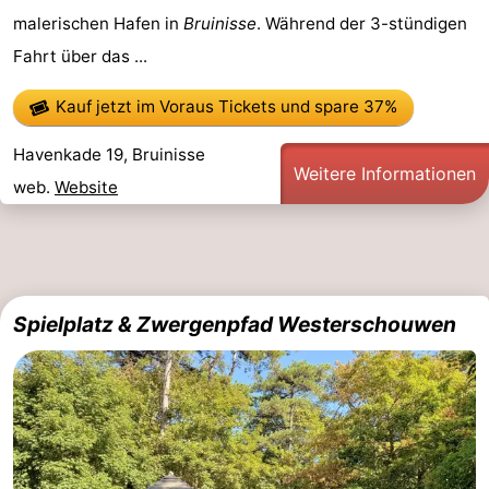
malerischen Hafen in
Bruinisse
. Während der 3-stündigen
Aussichtspunkte
Attraktionen
Fahrt über das ...
-
Kauf jetzt im Voraus Tickets
und spare 37%
Rundfahrten
-
Havenkade 19, Bruinisse
Weitere Informationen
Spielplätze
-
web.
Website
Indoor-
-
Spielplätze
Bowling
-
Spielplatz & Zwergenpfad Westerschouwen
Minigolfplätze
Wellness-
Zentren
Dörfer
&
Natur
Städte
Führungen