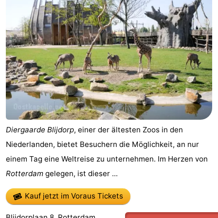
Buitenheem
-
Duinoord
-
Ginsterveld
-
Julianahoeve
-
Livingstone
-
Resort
-
Diergaarde Blijdorp
, einer der ältesten Zoos in den
Haamstede
Résidence
-
Niederlanden, bietet Besuchern die Möglichkeit, an nur
einem Tag eine Weltreise zu unternehmen. Im Herzen von
't
Schouwen
-
Rotterdam
gelegen, ist dieser ...
Hof
Schouwse
-
Kauf jetzt im Voraus Tickets
van
Valleien
Wijde
-
Blijdorplaan 8, Rotterdam