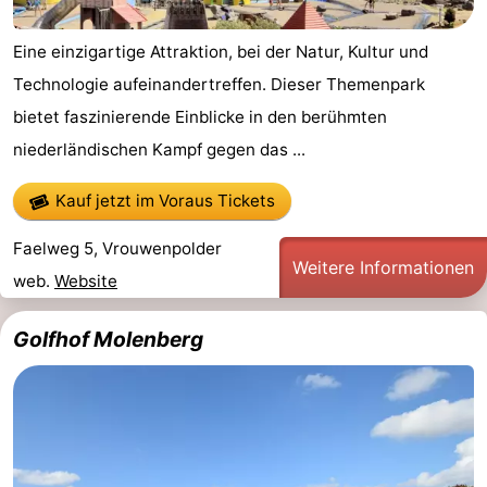
Duiveland
-
Eine einzigartige Attraktion, bei der Natur, Kultur und
Technologie aufeinandertreffen. Dieser Themenpark
Renesse
-
bietet faszinierende Einblicke in den berühmten
Brouwershaven
-
niederländischen Kampf gegen das ...
Bruinisse
-
Kauf jetzt im Voraus Tickets
Zierikzee
-
Faelweg 5, Vrouwenpolder
Weitere Informationen
web.
Website
Natur
-
Oosterschelde
Natur
Walcheren
Golfhof Molenberg
Kop
-
van
Veere
-
Schouwen
Natur
-