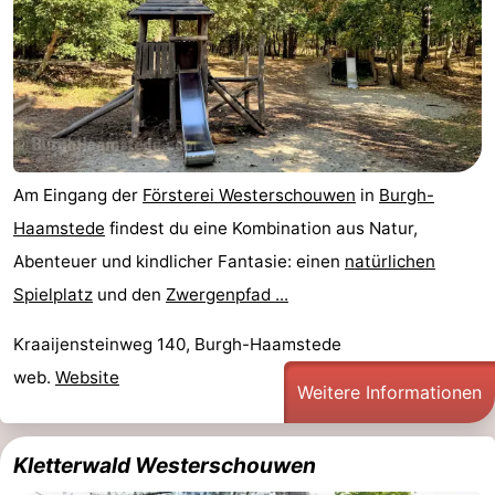
Sport
-
Schwimmbader
-
Radfahren
-
Am Eingang der
Försterei Westerschouwen
in
Burgh-
Haamstede
findest du eine Kombination aus Natur,
Wandern
-
Abenteuer und kindlicher Fantasie: einen
natürlichen
Reiten
-
Spielplatz
und den
Zwergenpfad ...
Golfplatze
-
Kraaijensteinweg 140, Burgh-Haamstede
web.
Website
Surfen
-
Weitere Informationen
Sportangeln
Seehunden
Kletterwald Westerschouwen
Essen