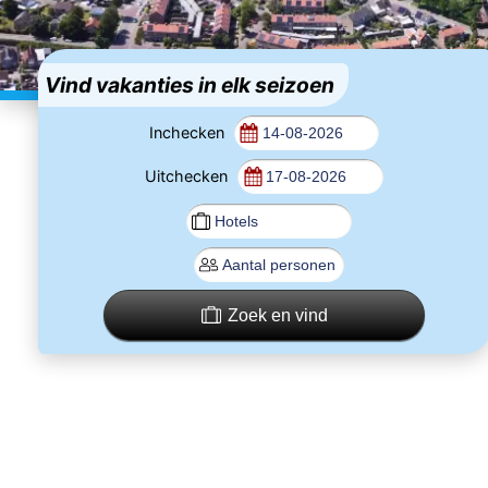
Vind vakanties in elk seizoen
Inchecken
Uitchecken
Zoek en vind