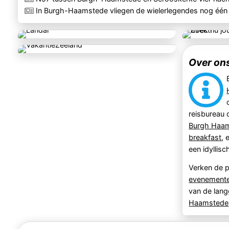
In Burgh-Haamstede vliegen de wielerlegendes nog één ke
Over on
reisbureau 
Burgh Haa
breakfast
,
een idyllis
Verken de 
evenement
van de lan
Haamstede