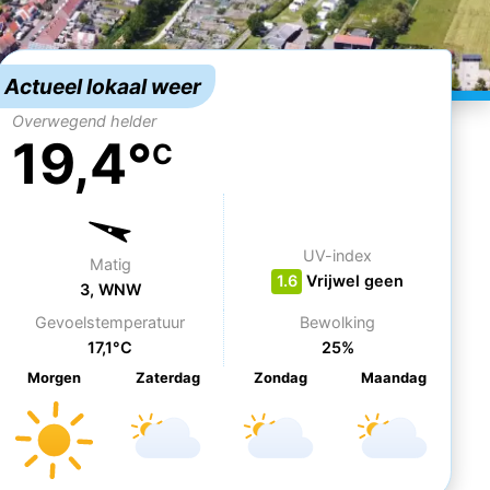
Actueel lokaal weer
Overwegend helder
19,4°
C
UV-index
Matig
1.6
Vrijwel geen
3, WNW
Gevoelstemperatuur
Bewolking
17,1°C
25%
Morgen
Za
terdag
Zo
ndag
Ma
andag