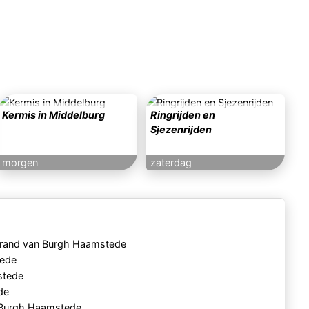
Kermis in Middelburg
Ringrijden en
Sjezenrijden
morgen
zaterdag
trand van Burgh Haamstede
tede
stede
de
 Burgh Haamstede