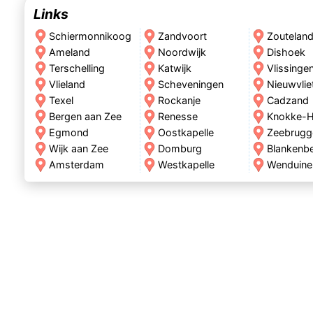
Links
Schiermonnikoog
Zandvoort
Zoutelan
Ameland
Noordwijk
Dishoek
Terschelling
Katwijk
Vlissinge
Vlieland
Scheveningen
Nieuwvlie
Texel
Rockanje
Cadzand
Bergen aan Zee
Renesse
Knokke-H
Egmond
Oostkapelle
Zeebrugg
Wijk aan Zee
Domburg
Blankenb
Amsterdam
Westkapelle
Wenduine