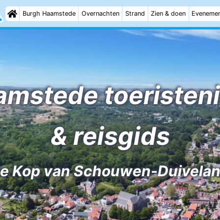
Burgh Haamstede
Overnachten
Strand
Zien & doen
Eveneme
mstede toeristen
& reisgids
e Kop van Schouwen-Duivela