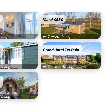
5
Vanaf €580
9 aug
vr. 7 — zo. 9 aug
9
Grand Hotel Ter Duin
 10 aug
vr. 7 — ma. 10 aug
9
 10 aug