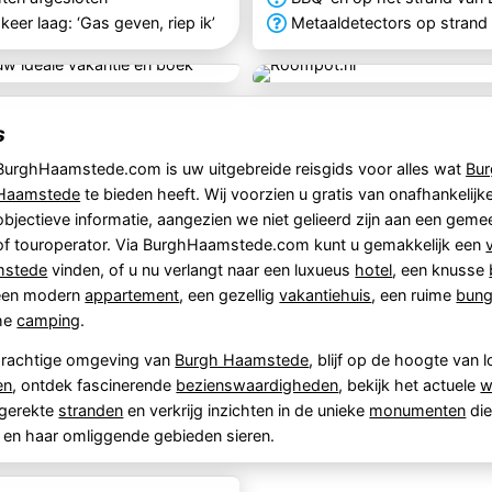
er laag: ‘Gas geven, riep ik’
Metaaldetectors op stran
s
BurghHaamstede.com is uw uitgebreide reisgids voor alles wat
Bu
Haamstede
te bieden heeft. Wij voorzien u gratis van onafhankelijk
objectieve informatie, aangezien we niet gelieerd zijn aan een geme
of touroperator. Via BurghHaamstede.com kunt u gemakkelijk een
mstede
vinden, of u nu verlangt naar een luxueus
hotel
, een knusse
 een modern
appartement
, een gezellig
vakantiehuis
, een ruime
bun
che
camping
.
prachtige omgeving van
Burgh Haamstede
, blijf op de hoogte van l
en
, ontdek fascinerende
bezienswaardigheden
, bekijk het actuele
w
ggerekte
stranden
en verkrijg inzichten in de unieke
monumenten
di
en haar omliggende gebieden sieren.