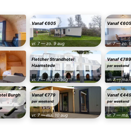
Vanaf €605
Vanaf €60
vr. 7 — zo. 9 aug
vr. 7 — zo. 
Fletcher Strandhotel
Vanaf €78
Haamstede
per weekend
vr. 7 — ma. 10 aug
vr. 7 — ma.
otel Burgh
Vanaf €779
Vanaf €44
per weekend
per weekend
vr. 7 — ma. 10 aug
vr. 7 — ma.