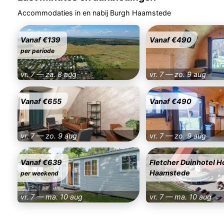
Accommodaties in en nabij Burgh Haamstede
Vanaf €139
Vanaf €490
per periode
vr. 7 — za. 8 aug
vr. 7 — zo. 9 aug
Vanaf €655
Vanaf €490
vr. 7 — zo. 9 aug
vr. 7 — zo. 9 aug
Vanaf €639
Fletcher Duinhotel H
Haamstede
per weekend
vr. 7 — ma. 10 aug
vr. 7 — ma. 10 aug