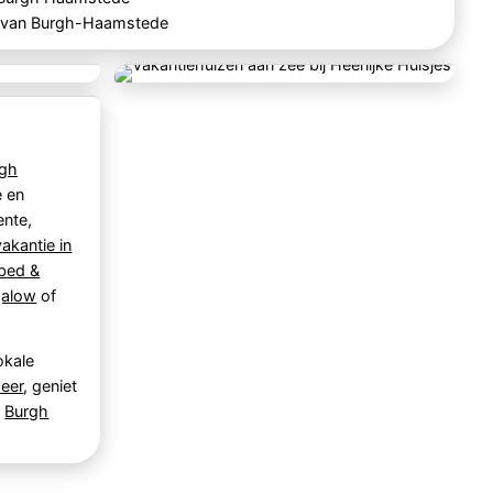
d van Burgh-Haamstede
rgh
e en
ente,
vakantie in
bed &
galow
of
okale
eer
, geniet
e
Burgh