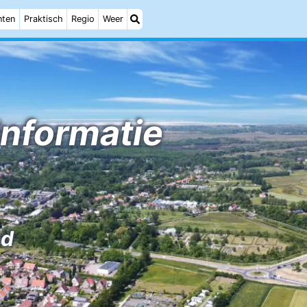
nten
Praktisch
Regio
Weer
informatie
nd