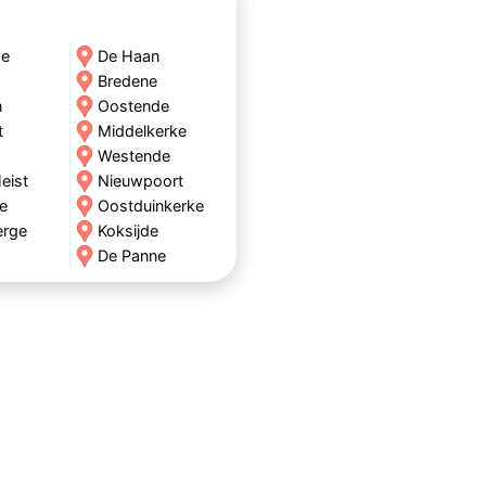
de
De Haan
Bredene
n
Oostende
t
Middelkerke
Westende
eist
Nieuwpoort
e
Oostduinkerke
erge
Koksijde
De Panne