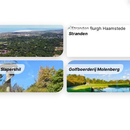
Stranden
 Slapershil
Golfboerderij Molenberg