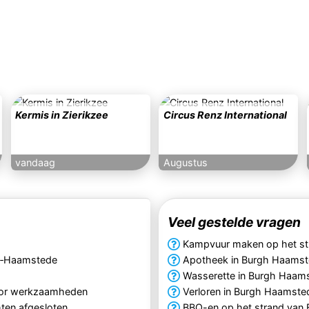
Kermis in Zierikzee
Circus Renz International
vandaag
Augustus
Veel gestelde vragen
Kampvuur maken op het s
gh‑Haamstede
Apotheek in Burgh Haams
Wasserette in Burgh Haam
oor werkzaamheden
Verloren in Burgh Haamste
ten afgesloten
BBQ-en op het strand van