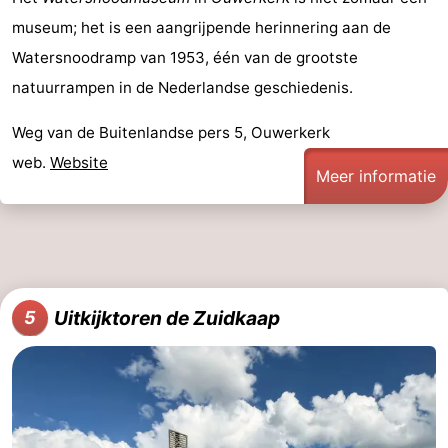
museum; het is een aangrijpende herinnering aan de
Rockanje
Zeeland
Watersnoodramp van 1953, één van de grootste
Schouwen-
natuurrampen in de Nederlandse geschiedenis.
Duiveland
-
Weg van de Buitenlandse pers 5, Ouwerkerk
web.
Website
Renesse
-
Meer informatie
Brouwershaven
-
Bruinisse
-
Zierikzee
-
Uitkijktoren de Zuidkaap
5
Natuur
-
Oosterschelde
Natuur
Walcheren
Kop
-