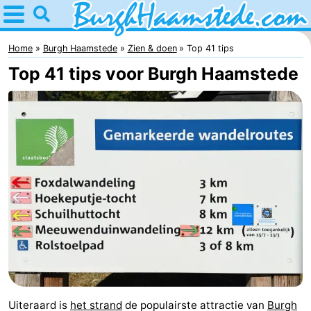
Home
Burgh
Home
Burgh Haamstede
Zien & doen
Top 41 tips
Top 41 tips voor Burgh Haamstede
Haamstede
Tips
Voor
kinderen
Natuur
Kop
Overnachten
van
Appartementen
Schouwen
Bed
(&
Campings
breakfasts)
Hotels
Uiteraard is
het strand
de populairste attractie van
Burgh