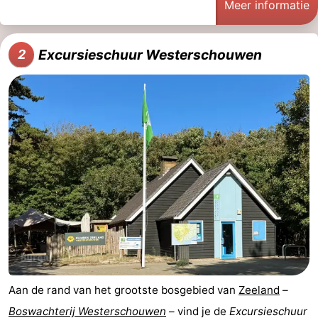
Meer informatie
Molens
-
Uitkijkpunten
Attracties
Excursieschuur Westerschouwen
2
-
Rondvaarten
-
Speeltuinen
-
Binnenspeeltuinen
-
Bowlen
-
Minigolfbanen
Wellness
centra
Dorpen
Aan de rand van het grootste bosgebied van
Zeeland
–
&
Natuur
Boswachterij Westerschouwen
– vind je de
Excursieschuur