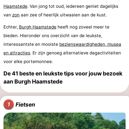
Haamstede
. Van jong tot oud, iedereen geniet dagelijks
Vakantiehuizen
van
zon
aan zee of heerlijk uitwaaien aan de kust.
-
Echter,
Burgh Haamstede
heeft nog zoveel meer te
Buitenheem
-
bieden. Hieronder ons overzicht van de leukste,
interessantste en mooiste
bezienswaardigheden, musea
Duinoord
-
en attracties
. Er zijn genoeg alternatieve dagactiviteiten
Ginsterveld
-
voor elke portemonnee.
Julianahoeve
-
De 41 beste en leukste tips voor jouw bezoek
aan Burgh Haamstede
Livingstone
-
Resort
-
Fietsen
1
Haamstede
Résidence
-
't
Schouwen
-