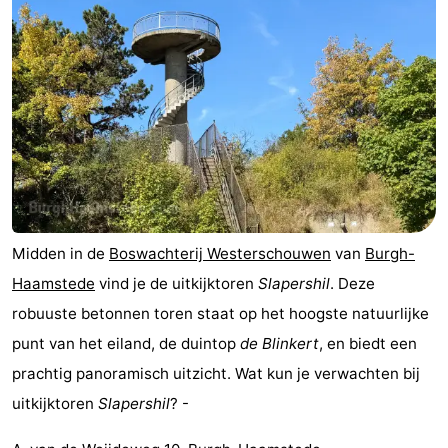
en
Zeehonden
drinken
Evenementen
Praktisch
Forum
Reisboekenwinkel
Midden in de
Boswachterij Westerschouwen
van
Burgh-
Nieuws
Haamstede
vind je de uitkijktoren
Slapershil
. Deze
Route
robuuste betonnen toren staat op het hoogste natuurlijke
punt van het eiland, de duintop
de Blinkert
, en biedt een
-
prachtig panoramisch uitzicht. Wat kun je verwachten bij
Parkeren
Medische
uitkijktoren
Slapershil
? -
adressen
Regio