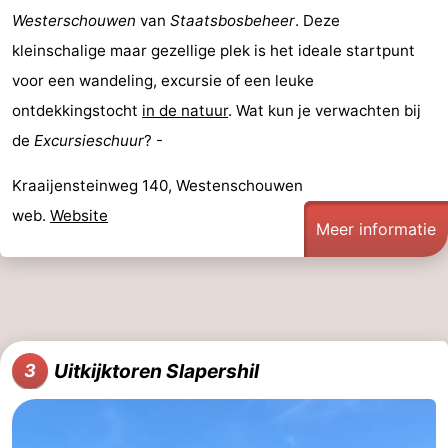
Westerschouwen
van
Staatsbosbeheer
. Deze
Steden
Rondleidingen
kleinschalige maar gezellige plek is het ideale startpunt
Sporten
voor een wandeling, excursie of een leuke
ontdekkingstocht
in de natuur
. Wat kun je verwachten bij
-
de
Excursieschuur
? -
Zwembaden
-
Kraaijensteinweg 140, Westenschouwen
Fietsen
-
web.
Website
Meer informatie
Wandelen
-
Paardrijden
-
Golfbanen
-
Uitkijktoren Slapershil
3
Surfen
Vuurtoren
Eten