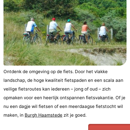
Hof
Schouwse
-
van
Valleien
Wijde
-
Haamstede
Blick
Zeeuwse
-
Kust
’t
Last
Hof
minutes
Strand
Ontdenk de omgeving op de fiets. Door het vlakke
van
Zien
landschap, de hoge kwaliteit fietspaden en een scala aan
Haamstede
&
Bezienswaardigheden
veilige fietsroutes kan iedereen – jong of oud – zich
opmaken voor een heerlijk ontspannen fietsvakantie. Of je
doen
-
nu een dagje wil fietsen of een meerdaagse fietstocht wil
Musea
-
maken, in
Burgh Haamstede
zit je goed.
Monumenten
-