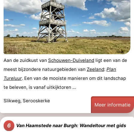
van
Veere
-
Schouwen
Natuur
-
Oranjezon
Oostkapelle
-
Natuur
-
Aan de zuidkust van
Schouwen-Duiveland
ligt een van de
de
Domburg
-
meest bijzondere natuurgebieden van
Zeeland
:
Plan
Tureluur
. Een van de mooiste manieren om dit landschap
Mantelingen
Zoutelande
-
te beleven, is vanaf uitkijktoren ...
Vlissingen
-
Slikweg, Serooskerke
Meer informatie
Middelburg
Weer
Contact
6
Van Haamstede naar Burgh: Wandeltour met gids