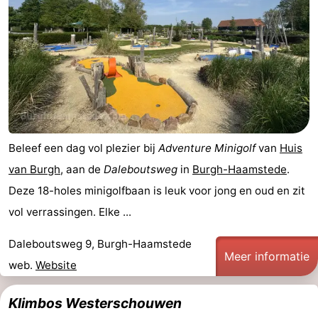
Steden
Rondleidingen
Sporten
-
Zwembaden
-
Beleef een dag vol plezier bij
Adventure Minigolf
van
Huis
Fietsen
-
van Burgh
, aan de
Daleboutsweg
in
Burgh-Haamstede
.
Wandelen
-
Deze 18-holes minigolfbaan is leuk voor jong en oud en zit
vol verrassingen. Elke ...
Paardrijden
-
Daleboutsweg 9, Burgh-Haamstede
Golfbanen
-
Meer informatie
web.
Website
Surfen
Vuurtoren
Klimbos Westerschouwen
Eten