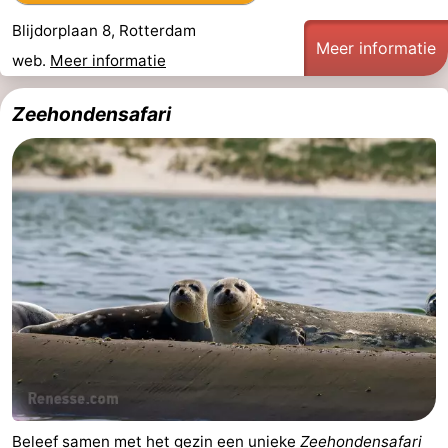
Hof
Schouwse
-
Blijdorplaan 8, Rotterdam
Meer informatie
web.
Meer informatie
van
Valleien
Wijde
-
Zeehondensafari
Haamstede
Blick
Zeeuwse
-
Kust
’t
Last
Hof
minutes
Strand
van
Zien
Haamstede
&
Bezienswaardigheden
doen
-
Musea
-
Monumenten
-
Beleef samen met het gezin een unieke
Zeehondensafari