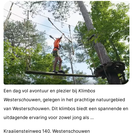
en
Zeehonden
drinken
Evenementen
Praktisch
Forum
Reisboekenwinkel
Nieuws
Route
Een dag vol avontuur en plezier bij
Klimbos
Westerschouwen
, gelegen in het prachtige natuurgebied
-
van Westerschouwen. Dit klimbos biedt een spannende en
Parkeren
Medische
uitdagende ervaring voor zowel jong als ...
adressen
Regio
Kraaijensteinweg 140, Westenschouwen