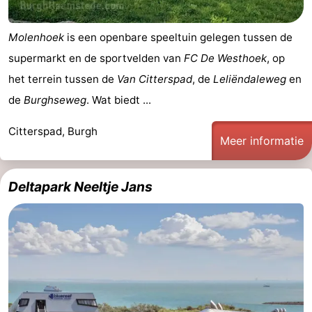
Rockanje
Zeeland
Molenhoek
is een openbare speeltuin gelegen tussen de
Schouwen-
supermarkt en de sportvelden van
FC De Westhoek
, op
het terrein tussen de
Van Citterspad
, de
Leliëndaleweg
en
Duiveland
-
de
Burghseweg
. Wat biedt ...
Renesse
-
Citterspad, Burgh
Meer informatie
Brouwershaven
-
Bruinisse
-
Deltapark Neeltje Jans
Zierikzee
-
Natuur
-
Oosterschelde
Natuur
Walcheren
Kop
-