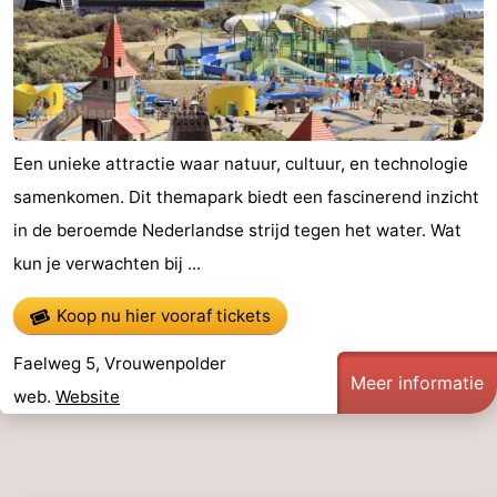
van
Veere
-
Schouwen
Natuur
-
Oranjezon
Oostkapelle
-
Een unieke attractie waar natuur, cultuur, en technologie
Natuur
-
samenkomen. Dit themapark biedt een fascinerend inzicht
in de beroemde Nederlandse strijd tegen het water. Wat
de
Domburg
-
kun je verwachten bij ...
Mantelingen
Zoutelande
-
Koop nu hier vooraf tickets
Vlissingen
-
Faelweg 5, Vrouwenpolder
Meer informatie
Middelburg
Weer
web.
Website
Contact