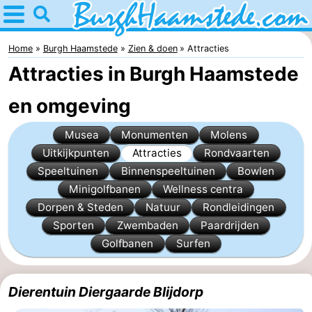
Home
Burgh
Home
Burgh Haamstede
Zien & doen
Attracties
Attracties in Burgh Haamstede
Haamstede
Tips
en omgeving
Voor
Musea
Monumenten
Molens
kinderen
Natuur
Uitkijkpunten
Attracties
Rondvaarten
Speeltuinen
Binnenspeeltuinen
Bowlen
Kop
Overnachten
Minigolfbanen
Wellness centra
van
Appartementen
Dorpen & Steden
Natuur
Rondleidingen
Sporten
Zwembaden
Paardrijden
Schouwen
Bed
Golfbanen
Surfen
(&
Campings
Dierentuin Diergaarde Blijdorp
breakfasts)
Hotels