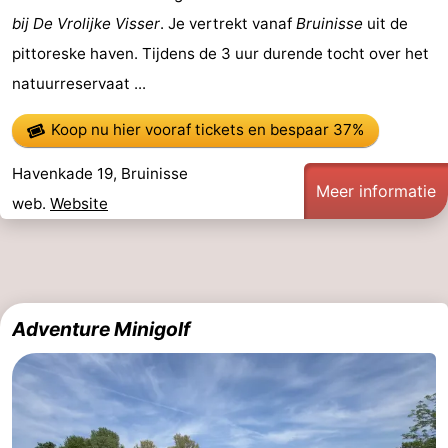
bij De Vrolijke Visser
. Je vertrekt vanaf
Bruinisse
uit de
Molens
-
pittoreske haven. Tijdens de 3 uur durende tocht over het
Uitkijkpunten
Attracties
natuurreservaat ...
-
Koop nu hier vooraf tickets
en bespaar 37%
Rondvaarten
-
Havenkade 19, Bruinisse
Meer informatie
web.
Website
Speeltuinen
-
Binnenspeeltuinen
-
Bowlen
-
Adventure Minigolf
Minigolfbanen
Wellness
centra
Dorpen
&
Natuur