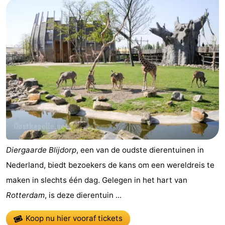
Vakantiehuizen
-
Buitenheem
-
Duinoord
-
Ginsterveld
-
Julianahoeve
-
Livingstone
-
Diergaarde Blijdorp
, een van de oudste dierentuinen in
Nederland, biedt bezoekers de kans om een wereldreis te
Resort
-
maken in slechts één dag. Gelegen in het hart van
Haamstede
Résidence
-
Rotterdam
, is deze dierentuin ...
't
Schouwen
-
Koop nu hier vooraf tickets