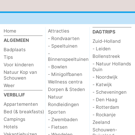
en
Zeehonden
drinken
Evenementen
Home
Attracties
DAGTRIPS
Praktisch
- Rondvaarten
ALGEMEEN
Zuid-Holland
- Speeltuinen
- Leiden
Badplaats
Forum
-
Bollenstreek
Tips
Binnenspeeltuinen
- Natuur Hollands
Reisboekenwinkel
Voor kinderen
- Bowlen
Duin
Natuur Kop van
- Minigolfbanen
- Noordwijk
Nieuws
Schouwen
Wellness centra
- Katwijk
Weer
Dorpen & Steden
Route
- Scheveningen
VERBLIJF
Natuur
- Den Haag
Appartementen
Rondleidingen
-
- Rotterdam
Bed (& breakfasts)
Sporten
- Rockanje
Parkeren
Medische
Campings
- Zwembaden
Zeeland
Hotels
- Fietsen
Schouwen-
adressen
Regio
Vakantiehuizen
- Wandelen