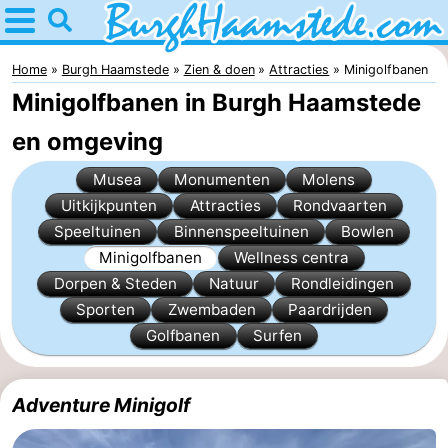
Home
Burgh
Home
Burgh Haamstede
Zien & doen
Attracties
Minigolfbanen
Minigolfbanen in Burgh Haamstede
Haamstede
Tips
en omgeving
Voor
Musea
Monumenten
Molens
kinderen
Natuur
Uitkijkpunten
Attracties
Rondvaarten
Speeltuinen
Binnenspeeltuinen
Bowlen
Kop
Overnachten
Minigolfbanen
Wellness centra
Dorpen & Steden
Natuur
Rondleidingen
van
Appartementen
Sporten
Zwembaden
Paardrijden
Golfbanen
Surfen
Schouwen
Bed
(&
Campings
Adventure Minigolf
breakfasts)
Hotels