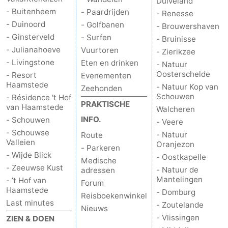
Duiveland
- Buitenheem
- Paardrijden
- Renesse
Zuid-
- Duinoord
- Golfbanen
- Brouwershaven
- Ginsterveld
- Surfen
- Bruinisse
Holland
-
- Julianahoeve
Vuurtoren
- Zierikzee
- Livingstone
Eten en drinken
Leiden
Bollenstreek
- Natuur
Oosterschelde
- Resort
Evenementen
Haamstede
-
- Natuur Kop van
Zeehonden
Schouwen
- Résidence 't Hof
PRAKTISCHE
van Haamstede
Natuur
-
Walcheren
INFO.
- Schouwen
- Veere
Hollands
Noordwijk
-
- Schouwse
- Natuur
Route
Valleien
Oranjezon
- Parkeren
Duin
Katwijk
-
- Wijde Blick
- Oostkapelle
Medische
- Zeeuwse Kust
- Natuur de
adressen
Scheveningen
-
Mantelingen
- ’t Hof van
Forum
Haamstede
- Domburg
Reisboekenwinkel
Den
-
Last minutes
- Zoutelande
Nieuws
- Vlissingen
ZIEN & DOEN
Haag
Rotterdam
-