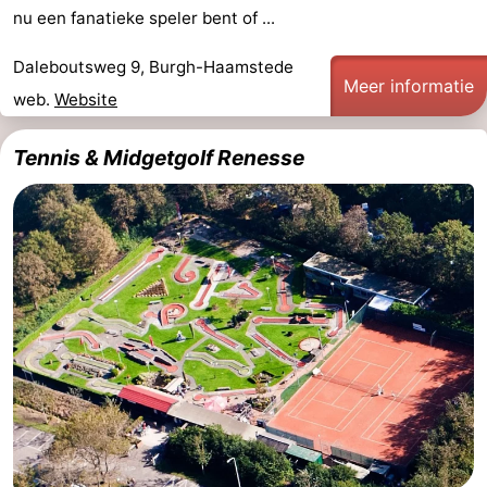
nu een fanatieke speler bent of ...
Hof
Schouwse
-
Daleboutsweg 9, Burgh-Haamstede
van
Valleien
Wijde
-
Meer informatie
web.
Website
Haamstede
Blick
Zeeuwse
-
Tennis & Midgetgolf Renesse
Kust
’t
Last
Hof
minutes
Strand
van
Zien
Haamstede
&
Bezienswaardigheden
doen
-
Musea
-
Monumenten
-