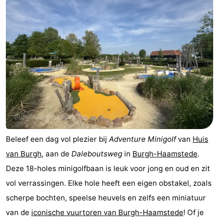
Vakantiehuizen
-
Buitenheem
-
Duinoord
-
Ginsterveld
-
Julianahoeve
-
Beleef een dag vol plezier bij
Adventure Minigolf
van
Huis
Livingstone
-
van Burgh
, aan de
Daleboutsweg
in
Burgh-Haamstede
.
Resort
-
Deze 18-holes minigolfbaan is leuk voor jong en oud en zit
vol verrassingen. Elke hole heeft een eigen obstakel, zoals
Haamstede
Résidence
-
scherpe bochten, speelse heuvels en zelfs een miniatuur
't
Schouwen
-
van de
iconische vuurtoren van Burgh-Haamstede
! Of je