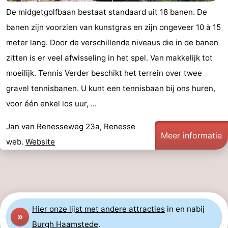
De midgetgolfbaan bestaat standaard uit 18 banen. De
Molens
-
banen zijn voorzien van kunstgras en zijn ongeveer 10 à 15
Uitkijkpunten
Attracties
meter lang. Door de verschillende niveaus die in de banen
zitten is er veel afwisseling in het spel. Van makkelijk tot
-
moeilijk. Tennis Verder beschikt het terrein over twee
Rondvaarten
-
gravel tennisbanen. U kunt een tennisbaan bij ons huren,
voor één enkel los uur, ...
Speeltuinen
-
Jan van Renesseweg 23a, Renesse
Binnenspeeltuinen
-
Meer informatie
web.
Website
Bowlen
-
Minigolfbanen
Wellness
centra
Dorpen
Hier
onze lijst met andere attracties
in en nabij
»
&
Natuur
Burgh Haamstede
.