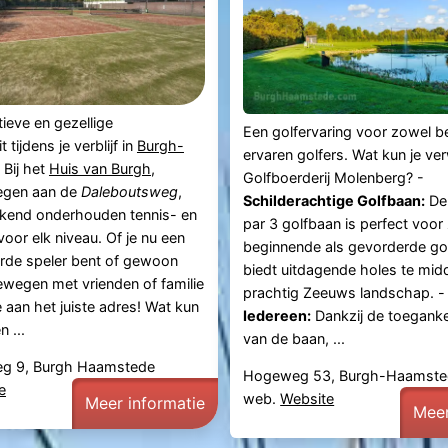
tieve en gezellige
Een golfervaring voor zowel b
t tijdens je verblijf in
Burgh-
ervaren golfers. Wat kun je ve
 Bij het
Huis van Burgh
,
Golfboerderij Molenberg? -
legen aan de
Daleboutsweg
,
Schilderachtige Golfbaan:
De
tekend onderhouden tennis- en
par 3 golfbaan is perfect voor
oor elk niveau. Of je nu een
beginnende als gevorderde gol
rde speler bent of gewoon
biedt uitdagende holes te mid
bewegen met vrienden of familie
prachtig Zeeuws landschap. 
e aan het juiste adres! Wat kun
Iedereen:
Dankzij de toeganke
 ...
van de baan, ...
eg 9, Burgh Haamstede
Hogeweg 53, Burgh-Haamste
e
web.
Website
Meer informatie
Meer