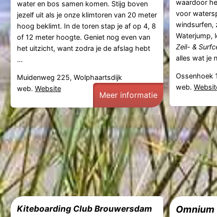
waardoor he
water en bos samen komen. Stijg boven
voor watersp
jezelf uit als je onze klimtoren van 20 meter
windsurfen, 
hoog beklimt. In de toren stap je af op 4, 8
Waterjump, l
of 12 meter hoogte. Geniet nog even van
Zeil- & Sur
het uitzicht, want zodra je de afslag hebt
alles wat je n
...
Ossenhoek 1
Muidenweg 225, Wolphaartsdijk
web.
Websit
web.
Website
Meer informatie
Kiteboarding Club Brouwersdam
Omnium