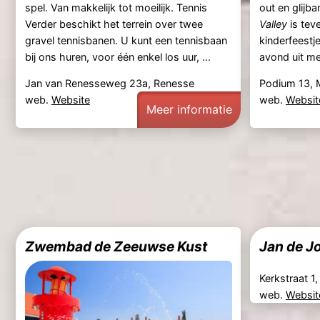
spel. Van makkelijk tot moeilijk. Tennis
out en glijb
Verder beschikt het terrein over twee
Valley
is tev
gravel tennisbanen. U kunt een tennisbaan
kinderfeestj
bij ons huren, voor één enkel los uur, ...
avond uit met
Jan van Renesseweg 23a, Renesse
Podium 13, 
web.
Website
web.
Websit
Meer informatie
Zwembad de Zeeuwse Kust
Jan de J
Kerkstraat 
web.
Websit