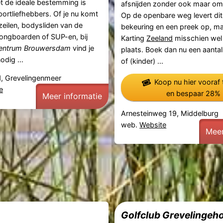
t de ideale bestemming is
afsnijden zonder ook maar om 
ortliefhebbers. Of je nu komt
Op de openbare weg levert dit
zeilen, bodysliden van de
bekeuring en een preek op, ma
ongboarden of SUP-en, bij
Karting
Zeeland
misschien wel
fcentrum Brouwersdam
vind je
plaats. Boek dan nu een aantal
odig ...
of (kinder) ...
, Grevelingenmeer
Koop nu hier vooraf 
e
en bespaar 28%
Meer informatie
Arnesteinweg 19, Middelburg
web.
Website
Meer
Golfclub Grevelingeh