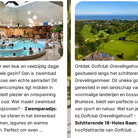
 een leuk en veelzijdig dagje
Ontdek
Golfclub Grevelingeho
hele gezin? Dan is zwembad
gesitueerd langs het schittere
oes
een echte aanrader! Dit
Grevelingenmeer. Dit unieke go
mcomplex ligt midden in
genesteld in een landschap va
iedt plezier en ontspanning
voormalige landerijen en boss
n oud. Wat maakt zwembad
Bruinisse
, biedt een perfecte 
bijzonder? -
Zwemparadijs:
van sport en natuur. Wat kun 
se sferen in het binnenbad
bij
Golfclub Grevelingehout
? -
men, lagunes en warme
Schitterende 18-Holes Baan:
. Perfect om even ...
hoofdattractie van
Golfclub ...