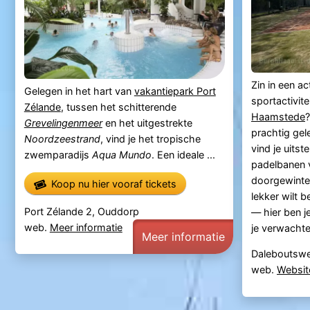
Zin in een ac
Gelegen in het hart van
vakantiepark Port
sportactivitei
Zélande
, tussen het schitterende
Haamstede
?
Grevelingenmeer
en het uitgestrekte
prachtig ge
Noordzeestrand
, vind je het tropische
vind je uits
zwemparadijs
Aqua Mundo
. Een ideale ...
padelbanen v
doorgewinte
Koop nu hier vooraf tickets
lekker wilt 
Port Zélande 2, Ouddorp
— hier ben j
web.
Meer informatie
je verwachten
Meer informatie
Daleboutsw
web.
Websit