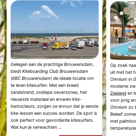
Gelegen aan de prachtige
Brouwersdam
,
Op zoek naar
biedt
Kiteboarding Club Brouwersdam
uit met het 
(
KBC Brouwersdam
) de ideale locatie om
Omnium
in
G
te leren kitesurfen. Met een breed
moderne zwe
zandstrand, ondiepe oeverzones, het
Zeeland
en b
nieuwste materiaal en ervaren kite-
voor jong e
instructeurs, zorgen ze ervoor dat je eerste
Omnium
zo 
kite-lessen een succes worden. De spot is
Beleef zomer
ook perfect voor gevorderde kitesurfers.
met palmbo
Wat kun je verwachten ...
temperaturen