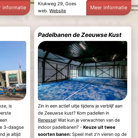
Krukweg 29, Goes
 informatie
Meer informatie
web.
Website
Padelbanen de Zeeuwse Kust
sse
, is
Zin in een actief uitje tijdens je verblijf aan
erste
de Zeeuwse kust? Kom padellen in
 een
Renesse
! Wat kun je verwachten van de
eve 3-daagse
indoor padelbanen? -
Keuze uit twee
nd je altijd
soorten banen:
Speel met z’n vieren op de