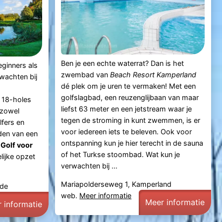
Ben je een echte waterrat? Dan is het
eginners als
zwembad van
Beach Resort Kamperland
rwachten bij
dé plek om je uren te vermaken! Met een
golfslagbad, een reuzenglijbaan van maar
 18-holes
liefst 63 meter en een jetstream waar je
 zowel
tegen de stroming in kunt zwemmen, is er
fers en
voor iedereen iets te beleven. Ook voor
den van een
ontspanning kun je hier terecht in de sauna
-
Golf voor
of het Turkse stoombad. Wat kun je
lijke opzet
verwachten bij ...
Mariapolderseweg 1, Kamperland
de
web.
Meer informatie
Meer informatie
 informatie