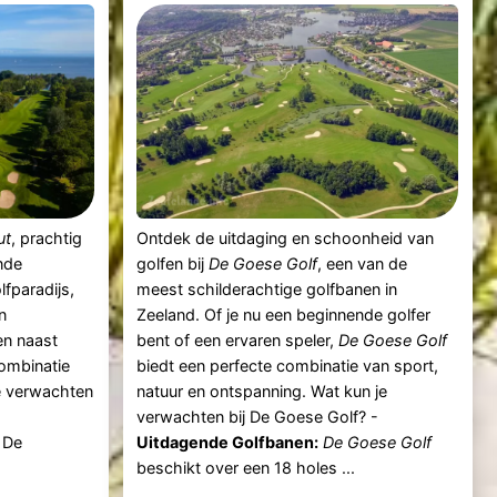
ut
, prachtig
Ontdek de uitdaging en schoonheid van
nde
golfen bij
De Goese Golf
, een van de
lfparadijs,
meest schilderachtige golfbanen in
n
Zeeland. Of je nu een beginnende golfer
en naast
bent of een ervaren speler,
De Goese Golf
combinatie
biedt een perfecte combinatie van sport,
je verwachten
natuur en ontspanning. Wat kun je
verwachten bij De Goese Golf? -
De
Uitdagende Golfbanen:
De Goese Golf
beschikt over een 18 holes ...