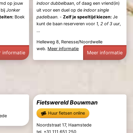
temd op jouw
indoor dubbelbaan
, of daag een vriend(in)
 bij
Jonker
uit voor een duel op de
indoor single
teiten:
Boek
padelbaan
. -
Zelf je speeltijd kiezen:
Je
kunt de baan reserveren voor
1, 2 of 3 uur
,
...
Helleweg 8, Renesse/Noordwelle
web.
Meer informatie
 informatie
Meer informatie
Fietswereld Bouwman
Huur fietsen online
tede
Noordstraat 17, Haamstede
tel. +31 111 651 250