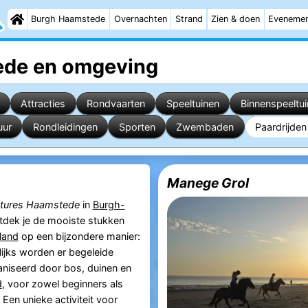
Burgh Haamstede
Overnachten
Strand
Zien & doen
Eveneme
ede
en omgeving
Attracties
Rondvaarten
Speeltuinen
Binnenspeeltu
uur
Rondleidingen
Sporten
Zwembaden
Paardrijden
Manege Grol
tures Haamstede
in
Burgh-
dek je de mooiste stukken
land
op een bijzondere manier:
lijks worden er begeleide
niseerd door bos, duinen en
d
, voor zowel beginners als
. Een unieke activiteit voor