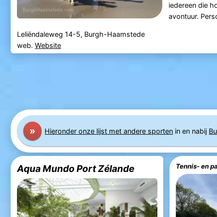
iedereen die ho
avontuur. Perso
Leliëndaleweg 14-5, Burgh-Haamstede
web.
Website
»
Hier
onder
onze lijst met andere sporten
in en nabij
Bu
Tennis- en p
Aqua Mundo Port Zélande