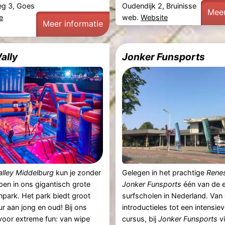
g 3, Goes
Oudendijk 2, Bruinisse
Meer
e
web.
Website
Meer informatie
ally
Jonker Funsports
lley Middelburg
kun je zonder
Gelegen in het prachtige
Rene
en in ons gigantisch grote
Jonker Funsports
één van de e
park. Het park biedt groot
surfscholen in Nederland. Van
r aan jong en oud! Bij ons
introductieles tot een intensi
s voor extreme fun: van wipe
cursus, bij
Jonker Funsports
vi