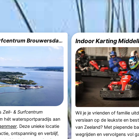
Zeil- & Surfcentrum Brouwersdam
Indoor Karting Midde
is
Zeil- & Surfcentrum
Wil je je vrienden of familie ui
am
hét watersportparadijs aan
verslaan op de leukste en bes
ngenmeer
. Deze unieke locatie
van Zeeland? Met piepende b
tie, ontspanning en verblijf,
wegrijden en vervolgens vol g