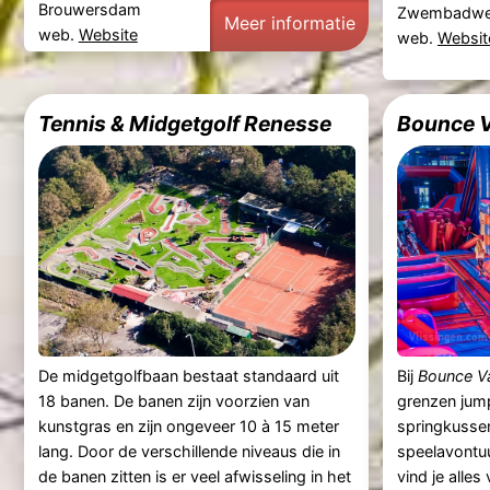
Brouwersdam
Zwembadwe
Meer informatie
web.
Website
web.
Websit
Tennis & Midgetgolf Renesse
Bounce V
De midgetgolfbaan bestaat standaard uit
Bij
Bounce Va
18 banen. De banen zijn voorzien van
grenzen jump
kunstgras en zijn ongeveer 10 à 15 meter
springkussen
lang. Door de verschillende niveaus die in
speelavontuu
de banen zitten is er veel afwisseling in het
vind je alle