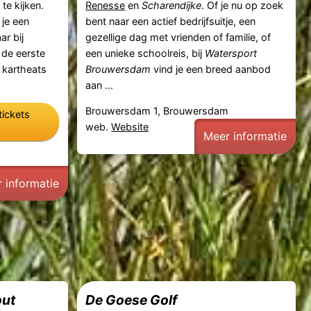
te kijken.
Renesse
en
Scharendijke
. Of je nu op zoek
 je een
bent naar een actief bedrijfsuitje, een
ar bij
gezellige dag met vrienden of familie, of
 de eerste
een unieke schoolreis, bij
Watersport
 kartheats
Brouwersdam
vind je een breed aanbod
aan ...
Brouwersdam 1, Brouwersdam
tickets
web.
Website
Meer informatie
 informatie
out
De Goese Golf