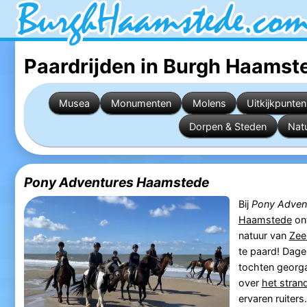
Paardrijden in Burgh Haamst
Musea
Monumenten
Molens
Uitkijkpunten
Dorpen & Steden
Nat
Pony Adventures Haamstede
Bij
Pony Adven
Haamstede
ont
natuur van
Zee
te paard! Dage
tochten georga
over
het stran
ervaren ruiters