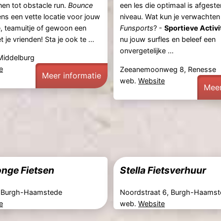
anen tot obstacle run.
Bounce
een les die optimaal is afges
ens een vette locatie voor jouw
niveau. Wat kun je verwachten
e, teamuitje of gewoon een
Funsports
? -
Sportieve Activi
 je vrienden! Sta je ook te ...
nu jouw surfles en beleef een
onvergetelijke ...
Middelburg
e
Zeeanemoonweg 8, Renesse
Meer informatie
web.
Website
Meer
onge Fietsen
Stella Fietsverhuur
1, Burgh-Haamstede
Noordstraat 6, Burgh-Haams
e
web.
Website