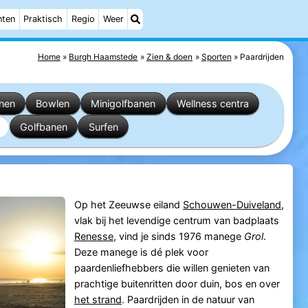
nten
Praktisch
Regio
Weer
Home
Burgh Haamstede
Zien & doen
Sporten
Paardrijden
inen
Bowlen
Minigolfbanen
Wellness centra
Golfbanen
Surfen
Op het Zeeuwse eiland
Schouwen-Duiveland
,
vlak bij het levendige centrum van badplaats
Renesse
, vind je sinds 1976 manege
Grol
.
Deze manege is dé plek voor
paardenliefhebbers die willen genieten van
prachtige buitenritten door duin, bos en over
het strand
. Paardrijden in de natuur van