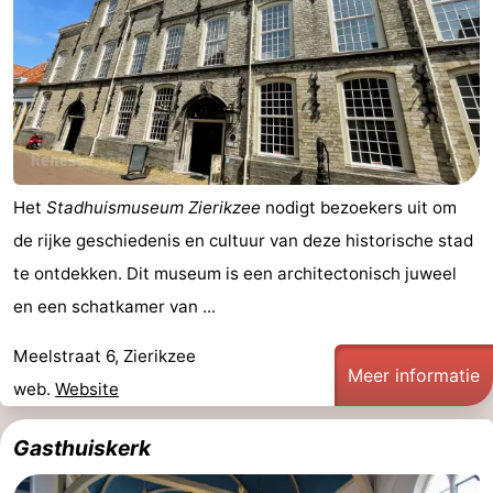
en
Zeehonden
drinken
Evenementen
Praktisch
Forum
Het
Stadhuismuseum Zierikzee
nodigt bezoekers uit om
Reisboekenwinkel
de rijke geschiedenis en cultuur van deze historische stad
te ontdekken. Dit museum is een architectonisch juweel
Nieuws
en een schatkamer van ...
Route
Meelstraat 6, Zierikzee
Meer informatie
-
web.
Website
Parkeren
Medische
Gasthuiskerk
adressen
Regio