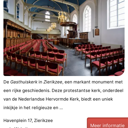
Zuid-
Holland
-
Leiden
Bollenstreek
-
Natuur
-
Hollands
Noordwijk
-
De
Gasthuiskerk
in
Zierikzee
, een markant monument met
Duin
Katwijk
-
een rijke geschiedenis. Deze protestantse kerk, onderdeel
van de Nederlandse Hervormde Kerk, biedt een uniek
Scheveningen
-
inkijkje in het religieuze en ...
Den
-
Havenplein 17, Zierikzee
Meer informatie
Haag
Rotterdam
-