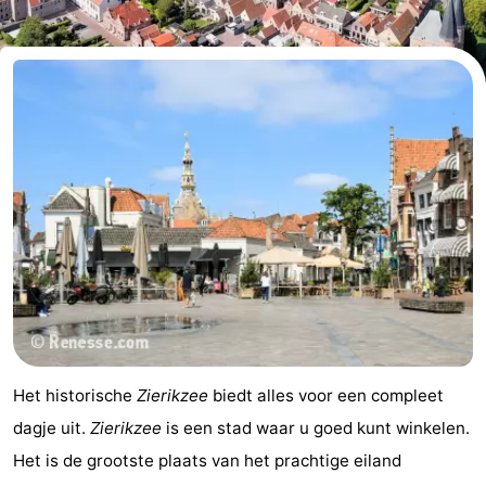
Vakantiehuizen
-
Buitenheem
-
Duinoord
-
Ginsterveld
-
Julianahoeve
-
Livingstone
-
Resort
-
Het historische
Zierikzee
biedt alles voor een compleet
Haamstede
Résidence
-
dagje uit.
Zierikzee
is een stad waar u goed kunt winkelen.
Het is de grootste plaats van het prachtige eiland
't
Schouwen
-