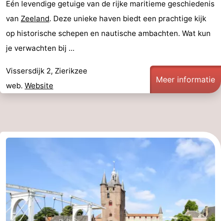
Eén levendige getuige van de rijke maritieme geschiedenis
van
Zeeland
. Deze unieke haven biedt een prachtige kijk
van
Veere
-
op historische schepen en nautische ambachten. Wat kun
Schouwen
Natuur
-
je verwachten bij ...
Oranjezon
Oostkapelle
-
Vissersdijk 2, Zierikzee
Meer informatie
web.
Website
Natuur
-
de
Domburg
-
Mantelingen
Zoutelande
-
Vlissingen
-
Middelburg
Weer
Contact