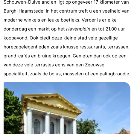
Schouwen-Duiveland
en ligt op ongeveer 17 kilometer van
Hof
Schouwse
-
Burgh-Haamstede
. In het centrum treft u een veelheid van
moderne winkels en leuke boetieks. Verder is er elke
van
Valleien
Wijde
-
donderdag een markt op het
Havenplein
en tot 21.00 uur
Haamstede
Blick
Zeeuwse
-
koopavond. Ook biedt deze kleine stad vele gezellige
horecagelegenheden zoals knusse
restaurants
, terrassen,
Kust
’t
Last
grand-cafés en bruine kroegen. Genieten dan ook op een
Hof
minutes
Strand
van deze vele terrasjes eens van een
Zeeuwse
specialiteit, zoals de bolus, mosselen of een palingbroodje.
van
Zien
Haamstede
&
Bezienswaardigheden
doen
-
Musea
-
Monumenten
-