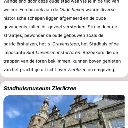
Wandelend door deze oude stad waan je je in de tijd van
Steden
Rondleidingen
weleer. Een bezoek aan de
Oude haven
waarin diverse
historische schepen liggen afgemeerd en de oude
Sporten
gevangenis zullen dit gevoel versterken. Struin door de
-
straatjes, bewonder de oude gebouwen zoals de
patriciërshuizen, het
's-Gravensteen
, het
Stadhuis
of de
Zwembaden
-
imposante
Sint Lievensmonstertoren
. Bezoekers die de
Fietsen
-
trappen van de toren beklimmen, kunnen boven genieten
van het prachtige uitzicht over
Zierikzee
en omgeving.
Wandelen
-
Paardrijden
-
Stadhuismuseum Zierikzee
Golfbanen
-
Surfen
Vuurtoren
Eten