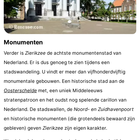
Molens
-
Uitkijkpunten
Attracties
-
Monumenten
Rondvaarten
-
Verder is
Zierikzee
de achtste monumentenstad van
Nederland. Er is dus genoeg te zien tijdens een
Speeltuinen
-
stadswandeling. U vindt er meer dan vijfhonderdvijftig
Binnenspeeltuinen
-
monumentale gebouwen. Een historische stad aan de
Oosterschelde
met, een uniek Middeleeuws
Bowlen
-
stratenpatroon en het oudst nog spelende carillon van
Minigolfbanen
Wellness
Nederland. De stadswallen, de
Noord- en Zuidhavenpoort
en historische monumenten (die grotendeels bewaard zijn
centra
Dorpen
gebleven) geven
Zierikzee
zijn eigen karakter.
&
Natuur