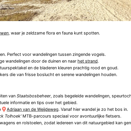
uwen
, waar je zeldzame flora en fauna kunt spotten.
en. Perfect voor wandelingen tussen zingende vogels.
nge wandelingen door de duinen en naar
het strand
.
tuurspektakel en de bladeren kleuren prachtig rood en goud.
ekers die van frisse boslucht en serene wandelingen houden.
eiten van
Staatsbosbeheer
, zoals begeleide wandelingen, speurtoc
uele informatie en tips over het gebied.
e
Adriaan van de Weijdeweg
. Vanaf hier wandel je zo het bos in.
ick Tolhoek'
MTB-parcours speciaal voor avontuurlijke fietsers.
wagens en rolstoelen, zodat iedereen van dit natuurgebied kan gen