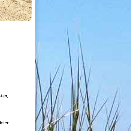
hten,
ieten.