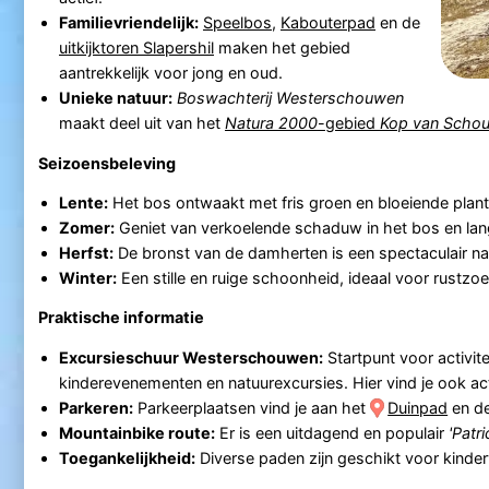
Familievriendelijk:
Speelbos
,
Kabouterpad
en de
uitkijktoren Slapershil
maken het gebied
aantrekkelijk voor jong en oud.
Unieke natuur:
Boswachterij Westerschouwen
maakt deel uit van het
Natura 2000
-gebied
Kop van Scho
Seizoensbeleving
Lente:
Het bos ontwaakt met fris groen en bloeiende plant
Zomer:
Geniet van verkoelende schaduw in het bos en la
Herfst:
De bronst van de damherten is een spectaculair na
Winter:
Een stille en ruige schoonheid, ideaal voor rustzo
Praktische informatie
Excursieschuur Westerschouwen:
Startpunt voor activit
kinderevenementen en natuurexcursies. Hier vind je ook act
Parkeren:
Parkeerplaatsen vind je aan het
Duinpad
en d
Mountainbike route:
Er is een uitdagend en populair
'Patr
Toegankelijkheid:
Diverse paden zijn geschikt voor kinder