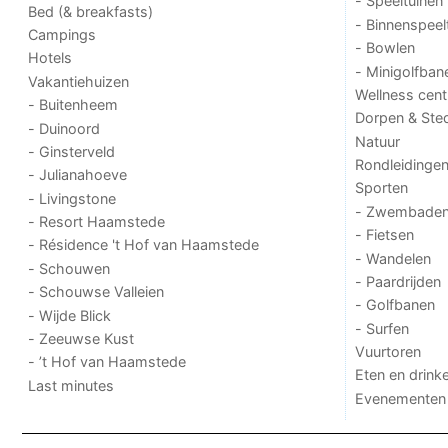
- Speeltuinen
Bed (& breakfasts)
- Binnenspeel
Campings
- Bowlen
Hotels
- Minigolfban
Vakantiehuizen
Wellness cent
- Buitenheem
Dorpen & Ste
- Duinoord
Natuur
- Ginsterveld
Rondleidinge
- Julianahoeve
Sporten
- Livingstone
- Zwembade
- Resort Haamstede
- Fietsen
- Résidence 't Hof van Haamstede
- Wandelen
- Schouwen
- Paardrijden
- Schouwse Valleien
- Golfbanen
- Wijde Blick
- Surfen
- Zeeuwse Kust
Vuurtoren
- ’t Hof van Haamstede
Eten en drink
Last minutes
Evenementen