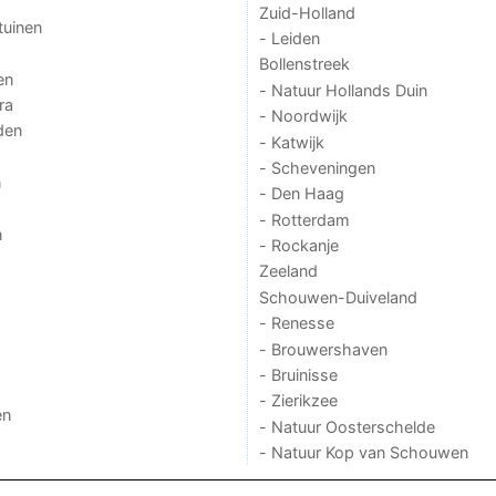
Zuid-Holland
tuinen
- Leiden
Bollenstreek
en
- Natuur Hollands Duin
ra
- Noordwijk
den
- Katwijk
- Scheveningen
n
- Den Haag
- Rotterdam
n
- Rockanje
Zeeland
Schouwen-Duiveland
- Renesse
- Brouwershaven
- Bruinisse
- Zierikzee
en
- Natuur Oosterschelde
- Natuur Kop van Schouwen