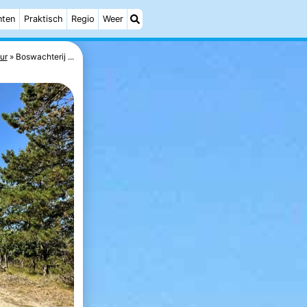
nten
Praktisch
Regio
Weer
ur
Boswachterij ...