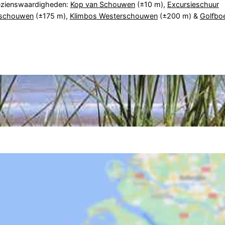
ezienswaardigheden:
Kop van Schouwen
(±10 m),
Excursieschuur
rschouwen
(±175 m),
Klimbos Westerschouwen
(±200 m) &
Golfboe