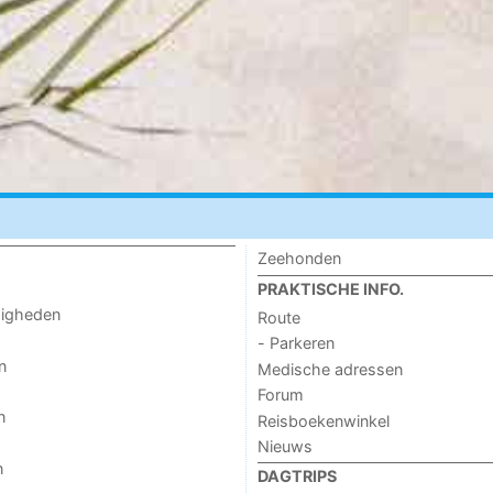
Zeehonden
PRAKTISCHE INFO.
digheden
Route
- Parkeren
n
Medische adressen
Forum
n
Reisboekenwinkel
Nieuws
n
DAGTRIPS