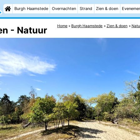
Burgh Haamstede
Overnachten
Strand
Zien & doen
Eveneme
Home
Burgh Haamstede
Zien & doen
Natu
n - Natuur