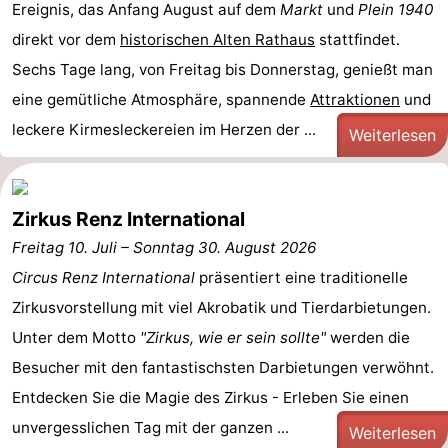
Ereignis, das Anfang August auf dem
Markt
und
Plein 1940
Haamstede
Blick
Zeeuwse
-
direkt vor dem
historischen Alten Rathaus
stattfindet.
Sechs Tage lang, von Freitag bis Donnerstag, genießt man
Kust
’t
Hotels
eine gemütliche Atmosphäre, spannende
Attraktionen
und
Hof
Zimmer
leckere Kirmesleckereien im Herzen der ...
Weiterlesen
van
(mit
Lastminutes
Haamstede
Frühstück)
Strand
Zirkus Renz International
Freitag 10. Juli
–
Sonntag 30. August 2026
Sehen
Circus Renz International
präsentiert eine traditionelle
&
-
Zirkusvorstellung mit viel Akrobatik und Tierdarbietungen.
Unter dem Motto
"Zirkus, wie er sein sollte"
werden die
tun
Museen
-
Besucher mit den fantastischsten Darbietungen verwöhnt.
Denkmäler
-
Entdecken Sie die Magie des Zirkus - Erleben Sie einen
unvergesslichen Tag mit der ganzen ...
Mühlen
-
Weiterlesen