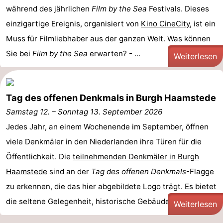
während des jährlichen
Film by the Sea
Festivals. Dieses
Oranjezon
Oostkapelle
-
einzigartige Ereignis, organisiert von
Kino CineCity
, ist ein
Muss für Filmliebhaber aus der ganzen Welt. Was können
Natur
-
Sie bei
Film by the Sea
erwarten? - ...
Weiterlesen
de
Domburg
-
Mantelingen
Zoutelande
-
Tag des offenen Denkmals in Burgh Haamstede
Vlissingen
-
Samstag 12.
–
Sonntag 13. September 2026
Jedes Jahr, an einem Wochenende im September, öffnen
Middelburg
Wetter
viele Denkmäler in den Niederlanden ihre Türen für die
Kontakt
Öffentlichkeit. Die
teilnehmenden Denkmäler in Burgh
Haamstede
sind an der
Tag des offenen Denkmals
-Flagge
zu erkennen, die das hier abgebildete Logo trägt. Es bietet
die seltene Gelegenheit, historische Gebäude, Kirchen, ...
Weiterlesen