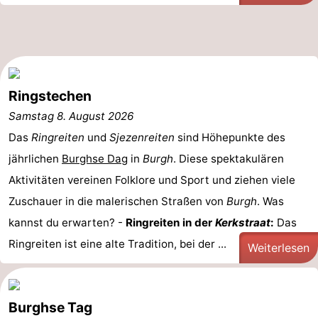
Aussichtspunkte
Attraktionen
-
Rundfahrten
-
Ringstechen
Samstag 8. August 2026
Spielplätze
-
Das
Ringreiten
und
Sjezenreiten
sind Höhepunkte des
Indoor-
-
jährlichen
Burghse Dag
in
Burgh
. Diese spektakulären
Aktivitäten vereinen Folklore und Sport und ziehen viele
Spielplätze
Bowling
-
Zuschauer in die malerischen Straßen von
Burgh
. Was
Minigolfplätze
Wellness-
kannst du erwarten? -
Ringreiten in der
Kerkstraat
:
Das
Ringreiten ist eine alte Tradition, bei der ...
Zentren
Dörfer
Weiterlesen
&
Natur
Burghse Tag
Städte
Führungen