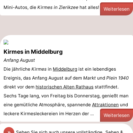
Mini-Autos, die
Kirmes in Zierikzee
hat alles! Es gibt ...
Weiterlesen
Kirmes in Middelburg
Anfang August
Die jährliche
Kirmes
in
Middelburg
ist ein lebendiges
Ereignis, das Anfang August auf dem
Markt
und
Plein 1940
direkt vor dem
historischen Alten Rathaus
stattfindet.
Sechs Tage lang, von Freitag bis Donnerstag, genießt man
eine gemütliche Atmosphäre, spannende
Attraktionen
und
leckere Kirmesleckereien im Herzen der ...
Weiterlesen
»
Sehen Sie sich auch
unsere vollständige „Sehen &