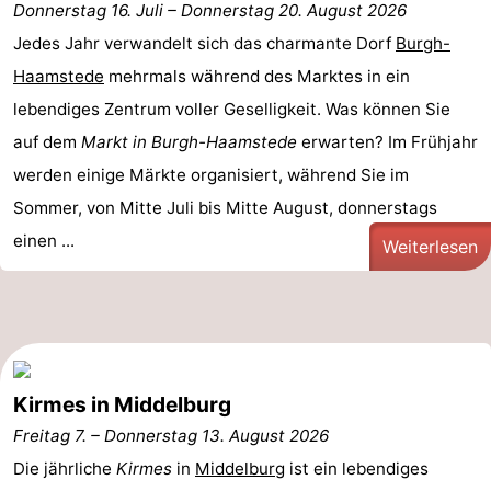
Donnerstag 16. Juli
–
Donnerstag 20. August 2026
Buitenheem
-
Jedes Jahr verwandelt sich das charmante Dorf
Burgh-
Haamstede
Duinoord
-
mehrmals während des Marktes in ein
lebendiges Zentrum voller Geselligkeit. Was können Sie
Ginsterveld
-
auf dem
Markt in Burgh-Haamstede
erwarten? Im Frühjahr
werden einige Märkte organisiert, während Sie im
Julianahoeve
-
Sommer, von Mitte Juli bis Mitte August, donnerstags
Livingstone
-
einen ...
Weiterlesen
Resort
-
Haamstede
Résidence
-
't
Schouwen
-
Kirmes in Middelburg
Hof
Schouwse
-
Freitag 7.
–
Donnerstag 13. August 2026
Die jährliche
Kirmes
in
Middelburg
ist ein lebendiges
van
Valleien
Wijde
-