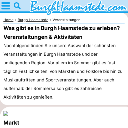
Home
Burgh
Home
Burgh Haamstede
Veranstaltungen
Was gibt es in Burgh Haamstede zu erleben?
Haamstede
Tipps
Veranstaltungen & Aktivitäten
Für
Nachfolgend finden Sie unsere Auswahl der schönsten
Veranstaltungen in
Burgh Haamstede
und der
kindern
Natur
umliegenden Region. Vor allem im Sommer gibt es fast
Kop
Übernachten
täglich Festlichkeiten, von Märkten und Folklore bis hin zu
Musikauftritten und Sportveranstaltungen. Aber auch
van
Appartements
außerhalb der Sommersaison gibt es zahlreiche
Schouwen
Campingplätze
Aktivitäten zu genießen.
Ferienhäuser
Markt
-