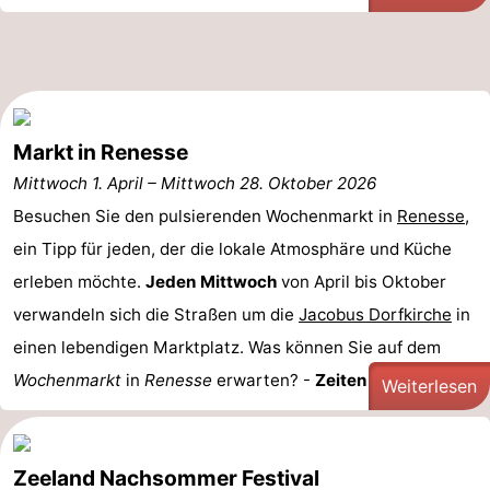
Leiden
Bollenstreek
-
Natur
-
Markt in Renesse
Mittwoch 1. April
–
Mittwoch 28. Oktober 2026
Hollands
Noordwijk
-
Besuchen Sie den pulsierenden Wochenmarkt in
Renesse
,
Duin
Katwijk
-
ein Tipp für jeden, der die lokale Atmosphäre und Küche
erleben möchte.
Jeden Mittwoch
von April bis Oktober
Scheveningen
-
verwandeln sich die Straßen um die
Jacobus Dorfkirche
in
Den
-
einen lebendigen Marktplatz. Was können Sie auf dem
Wochenmarkt
in
Renesse
erwarten? -
Zeiten und ...
Haag
Rotterdam
-
Weiterlesen
Rockanje
Zeeland
Zeeland Nachsommer Festival
Schouwen-