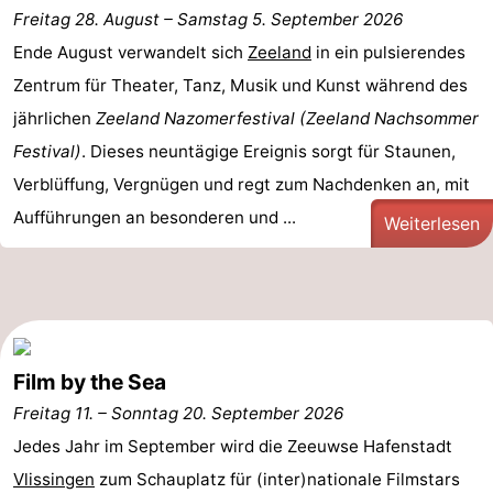
Freitag 28. August
–
Samstag 5. September 2026
Duiveland
-
Ende August verwandelt sich
Zeeland
in ein pulsierendes
Zentrum für Theater, Tanz, Musik und Kunst während des
Renesse
-
jährlichen
Zeeland Nazomerfestival (Zeeland Nachsommer
Brouwershaven
-
Festival)
. Dieses neuntägige Ereignis sorgt für Staunen,
Verblüffung, Vergnügen und regt zum Nachdenken an, mit
Bruinisse
-
Aufführungen an besonderen und ...
Weiterlesen
Zierikzee
-
Natur
-
Oosterschelde
Natur
Walcheren
Film by the Sea
Kop
-
Freitag 11.
–
Sonntag 20. September 2026
van
Veere
-
Jedes Jahr im September wird die Zeeuwse Hafenstadt
Vlissingen
zum Schauplatz für (inter)nationale Filmstars
Schouwen
Natur
-