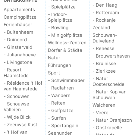
UNTERKÜNFTE
- Den Haag
- Spielplätze
Appartements
- Rotterdam
- Indoor-
Campingplätze
Spielplätze
- Rockanje
Ferienhäuser
- Bowling
Zeeland
- Buitenheem
- Minigolfplätze
Schouwen-
- Duinoord
Duiveland
Wellness-Zentren
- Ginsterveld
- Renesse
Dörfer & Städte
- Julianahoeve
- Brouwershaven
Natur
- Livingstone
- Bruinisse
Führungen
- Resort
- Zierikzee
Sport
Haamstede
- Natur
- Schwimmbader
- Résidence 't Hof
Oosterschelde
- Radfahren
van Haamstede
- Natur Kop van
- Wandern
- Schouwen
Schouwen
- Reiten
- Schouwse
Walcheren
Valleien
- Golfplatze
- Veere
- Wijde Blick
- Surfen
- Natur Oranjezon
- Zeeuwse Kust
- Sportangeln
- Oostkapelle
- ’t Hof van
Seehunden