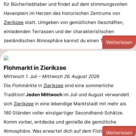
für Bücherliebhaber und findet auf dem stimmungsvollen
und
Veranstaltungen
Havenplein
im Herzen des historischen Zentrums von
Zierikzee
statt. Umgeben von gemütlichen Geschäften,
trinken
Praktisch
einladenden Terrassen und der charakteristischen
Forum
zeeländischen Atmosphäre kannst du einen Tag voller ...
Weiterlesen
Route
-
Flohmarkt in Zierikzee
Mittwoch 1. Juli
–
Mittwoch 26. August 2026
Parken
Reisebuchshop
Die
Flohmärkte
in
Zierikzee
sind eine sommerliche
Medizin
Tradition!
Jeden Mittwoch
im Juli und August verwandelt
sich
Zierikzee
in eine lebendige Marktstadt mit mehr als
Adressen
Region
160 Ständen voller einzigartiger Secondhand-Schätze.
Südholland
Komm vorbei, entdecke und genieße die gemütliche
Atmosphäre. Was erwartet dich auf dem
Flohmarkt
in ...
Weiterlesen
-