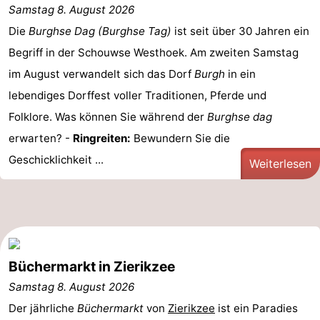
Samstag 8. August 2026
Sport
Die
Burghse Dag (Burghse Tag)
ist seit über 30 Jahren ein
Begriff in der Schouwse Westhoek. Am zweiten Samstag
-
im August verwandelt sich das Dorf
Burgh
in ein
Schwimmbader
-
lebendiges Dorffest voller Traditionen, Pferde und
Folklore. Was können Sie während der
Burghse dag
Radfahren
-
erwarten? -
Ringreiten:
Bewundern Sie die
Wandern
-
Geschicklichkeit ...
Weiterlesen
Reiten
-
Golfplatze
-
Surfen
-
Büchermarkt in Zierikzee
Sportangeln
Seehunden
Samstag 8. August 2026
Der jährliche
Büchermarkt
von
Zierikzee
ist ein Paradies
Essen