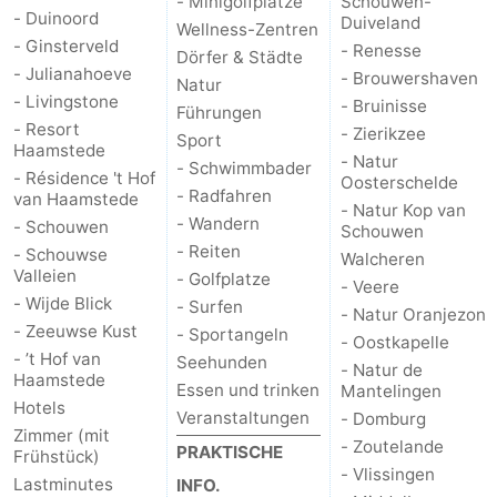
- Minigolfplätze
Schouwen-
- Duinoord
Duiveland
Wellness-Zentren
Leiden
Bollenstreek
- Ginsterveld
- Renesse
Dörfer & Städte
- Julianahoeve
- Brouwershaven
Natur
-
- Livingstone
- Bruinisse
Führungen
- Resort
- Zierikzee
Natur
-
Sport
Haamstede
- Natur
- Schwimmbader
- Résidence 't Hof
Oosterschelde
Hollands
Noordwijk
-
- Radfahren
van Haamstede
- Natur Kop van
- Wandern
- Schouwen
Schouwen
Duin
Katwijk
-
- Reiten
- Schouwse
Walcheren
Valleien
- Golfplatze
- Veere
Scheveningen
-
- Wijde Blick
- Surfen
- Natur Oranjezon
- Zeeuwse Kust
- Sportangeln
Den
-
- Oostkapelle
- ’t Hof van
Seehunden
- Natur de
Haamstede
Haag
Rotterdam
-
Essen und trinken
Mantelingen
Hotels
Veranstaltungen
- Domburg
Zimmer (mit
Rockanje
Zeeland
- Zoutelande
PRAKTISCHE
Frühstück)
- Vlissingen
Lastminutes
INFO.
Schouwen-