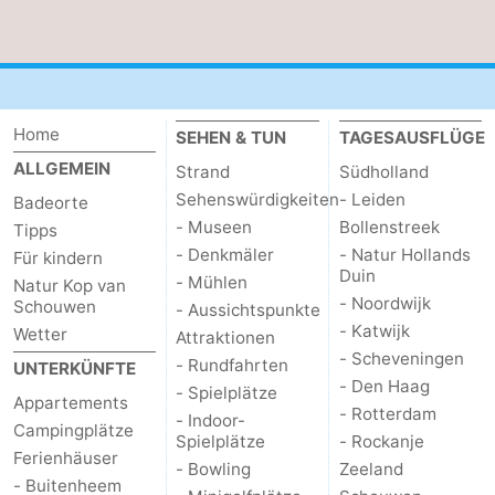
und
Veranstaltungen
trinken
Praktisch
Home
Forum
SEHEN & TUN
TAGESAUSFLÜGE
ALLGEMEIN
Strand
Südholland
Route
Sehenswürdigkeiten
- Leiden
Badeorte
- Museen
Bollenstreek
Tipps
-
- Denkmäler
- Natur Hollands
Für kindern
Duin
- Mühlen
Parken
Reisebuchshop
Natur Kop van
- Noordwijk
Schouwen
- Aussichtspunkte
- Katwijk
Wetter
Medizin
Attraktionen
- Scheveningen
- Rundfahrten
UNTERKÜNFTE
Adressen
Region
- Den Haag
- Spielplätze
Appartements
- Rotterdam
- Indoor-
Campingplätze
Südholland
Spielplätze
- Rockanje
Ferienhäuser
- Bowling
Zeeland
-
- Buitenheem