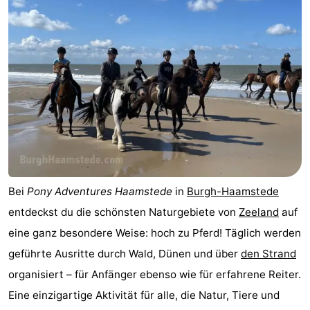
Buitenheem
-
Duinoord
-
Ginsterveld
-
Julianahoeve
-
Livingstone
-
Resort
-
Bei
Pony Adventures Haamstede
in
Burgh-Haamstede
Haamstede
Résidence
-
entdeckst du die schönsten Naturgebiete von
Zeeland
auf
eine ganz besondere Weise: hoch zu Pferd! Täglich werden
't
Schouwen
-
geführte Ausritte durch Wald, Dünen und über
den Strand
Hof
Schouwse
-
organisiert – für Anfänger ebenso wie für erfahrene Reiter.
Eine einzigartige Aktivität für alle, die Natur, Tiere und
van
Valleien
Wijde
-