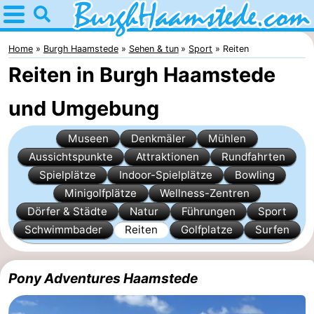
Home
Burgh
Home
Burgh Haamstede
Sehen & tun
Sport
Reiten
Reiten in Burgh Haamstede
Haamstede
Tipps
und Umgebung
Für
Museen
Denkmäler
Mühlen
kindern
Natur
Aussichtspunkte
Attraktionen
Rundfahrten
Kop
Übernachten
Spielplätze
Indoor-Spielplätze
Bowling
Minigolfplätze
Wellness-Zentren
van
Appartements
Dörfer & Städte
Natur
Führungen
Sport
Schwimmbader
Reiten
Golfplatze
Surfen
Schouwen
Campingplätze
Ferienhäuser
Pony Adventures Haamstede
-