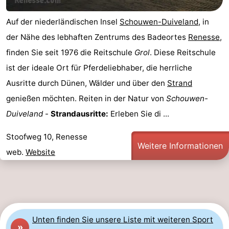
Aussichtspunkte
Attraktionen
Auf der niederländischen Insel
Schouwen-Duiveland
, in
der Nähe des lebhaften Zentrums des Badeortes
Renesse
,
-
finden Sie seit 1976 die Reitschule
Grol
. Diese Reitschule
Rundfahrten
-
ist der ideale Ort für Pferdeliebhaber, die herrliche
Ausritte durch Dünen, Wälder und über den
Strand
Spielplätze
-
genießen möchten. Reiten in der Natur von
Schouwen-
Indoor-
-
Duiveland
-
Strandausritte:
Erleben Sie di ...
Spielplätze
Bowling
-
Stoofweg 10, Renesse
Weitere Informationen
web.
Website
Minigolfplätze
Wellness-
Zentren
Dörfer
&
Natur
Unten finden Sie unsere Liste mit weiteren Sport
Städte
Führungen
»