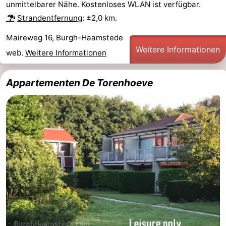
unmittelbarer Nähe. Kostenloses WLAN ist verfügbar.
Strandentfernung
: ±2,0 km.
Oranjezon
Oostkapelle
-
Maireweg 16, Burgh-Haamstede
Natur
-
Weitere Informationen
web.
Weitere Informationen
de
Domburg
-
Appartementen De Torenhoeve
Mantelingen
Zoutelande
-
Vlissingen
-
Middelburg
Wetter
Kontakt