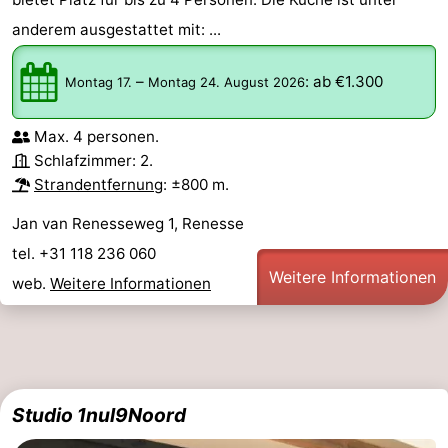
anderem ausgestattet mit: ...
–
:
ab €1.300
Montag 17.
Montag 24. August 2026
Max. 4 personen.
Schlafzimmer: 2.
Strandentfernung
: ±800 m.
Jan van Renesseweg 1, Renesse
tel. +31 118 236 060
Weitere Informationen
web.
Weitere Informationen
Studio 1nul9Noord