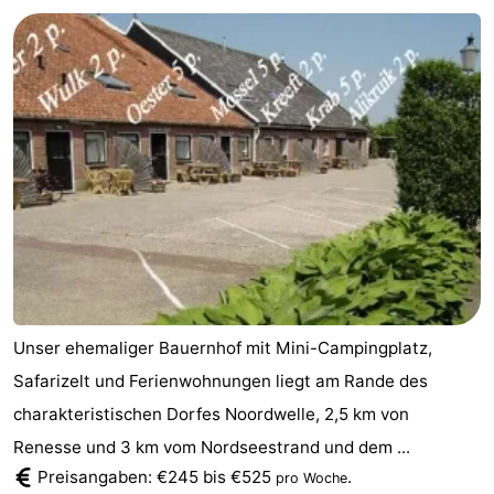
Buitenheem
-
Duinoord
-
Ginsterveld
-
Julianahoeve
-
Livingstone
-
Resort
-
Haamstede
Résidence
-
Unser ehemaliger Bauernhof mit Mini-Campingplatz,
't
Schouwen
-
Safarizelt und Ferienwohnungen liegt am Rande des
charakteristischen Dorfes Noordwelle, 2,5 km von
Hof
Schouwse
-
Renesse und 3 km vom Nordseestrand und dem ...
van
Valleien
Wijde
-
Preisangaben: €245 bis €525
.
pro Woche