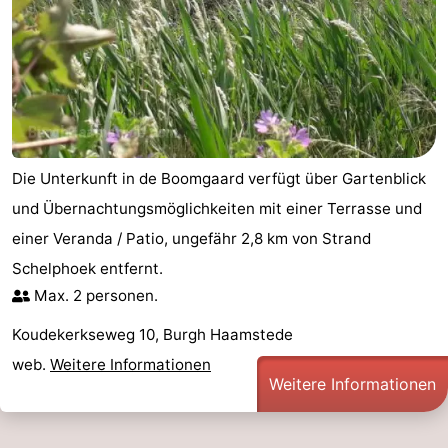
Aussichtspunkte
Attraktionen
-
Rundfahrten
-
Spielplätze
-
Die Unterkunft in de Boomgaard verfügt über Gartenblick
Indoor-
-
und Übernachtungsmöglichkeiten mit einer Terrasse und
einer Veranda / Patio, ungefähr 2,8 km von Strand
Spielplätze
Bowling
-
Schelphoek entfernt.
Max. 2 personen.
Minigolfplätze
Wellness-
Koudekerkseweg 10, Burgh Haamstede
Zentren
Dörfer
web.
Weitere Informationen
Weitere Informationen
&
Natur
Städte
Führungen