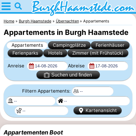
Home
Burgh
Home
Burgh Haamstede
Übernachten
Appartements
Appartements in Burgh Haamstede
Haamstede
Tipps
Appartements
Campingplätze
Ferienhäuser
Für
Ferienparks
Hotels
Zimmer (mit Frühstück)
kindern
Natur
Anreise
Abreise
Kop
Übernachten
Suchen und finden
van
Appartements
Filtern Appartements:
Schouwen
Campingplätze
Kartenansicht
Ferienhäuser
-
Appartementen Boot