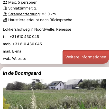
Max. 5 personen.
Haamstede
Blick
Zeeuwse
-
Schlafzimmer: 2.
Strandentfernung
: ±3,0 km.
Kust
’t
Hotels
Haustiere erlaubt nach Rücksprache.
Hof
Zimmer
Lokkershofweg 7, Noordwelle, Renesse
tel. +31 610 430 045
van
(mit
Lastminutes
mob. +31 610 430 045
Haamstede
Frühstück)
Strand
mail.
E-mail
Weitere Informationen
web.
Website
Sehen
&
-
In de Boomgaard
tun
Museen
-
Denkmäler
-
Mühlen
-