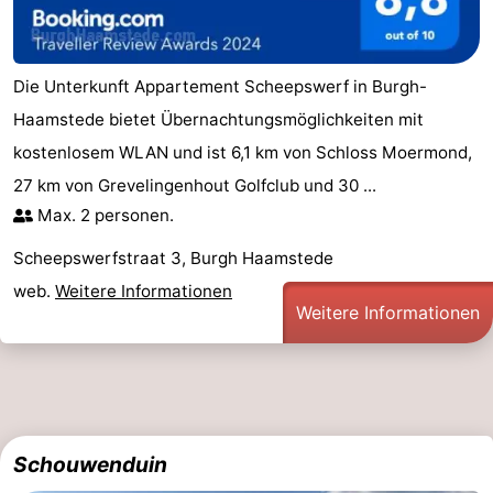
Leiden
Bollenstreek
Die Unterkunft Appartement Scheepswerf in Burgh-
-
Haamstede bietet Übernachtungsmöglichkeiten mit
Natur
-
kostenlosem WLAN und ist 6,1 km von Schloss Moermond,
27 km von Grevelingenhout Golfclub und 30 ...
Hollands
Noordwijk
-
Max. 2 personen.
Duin
Katwijk
-
Scheepswerfstraat 3, Burgh Haamstede
Scheveningen
-
web.
Weitere Informationen
Weitere Informationen
Den
-
Haag
Rotterdam
-
Rockanje
Zeeland
Schouwenduin
Schouwen-