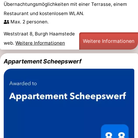
Übernachtungsmöglichkeiten mit einer Terrasse, einem
und
Veranstaltungen
Restaurant und kostenlosem WLAN.
Max. 2 personen.
trinken
Praktisch
Weststraat 8, Burgh Haamstede
Forum
Weitere Informationen
web.
Weitere Informationen
Route
Appartement Scheepswerf
-
Parken
Reisebuchshop
Medizin
Adressen
Region
Südholland
-