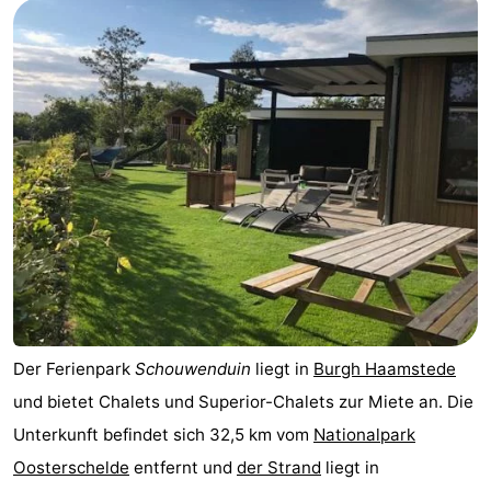
Duiveland
-
Renesse
-
Brouwershaven
-
Bruinisse
-
Zierikzee
-
Natur
-
Oosterschelde
Natur
Walcheren
Der Ferienpark
Schouwenduin
liegt in
Burgh Haamstede
Kop
-
und bietet Chalets und Superior-Chalets zur Miete an. Die
Unterkunft befindet sich 32,5 km vom
Nationalpark
van
Veere
-
Oosterschelde
entfernt und
der Strand
liegt in
Schouwen
Natur
-