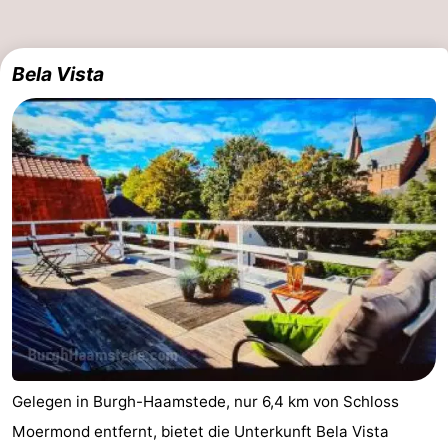
Sport
Bela Vista
-
Schwimmbader
-
Radfahren
-
Wandern
-
Reiten
-
Golfplatze
-
Surfen
-
Sportangeln
Seehunden
Gelegen in Burgh-Haamstede, nur 6,4 km von Schloss
Moermond entfernt, bietet die Unterkunft Bela Vista
Essen