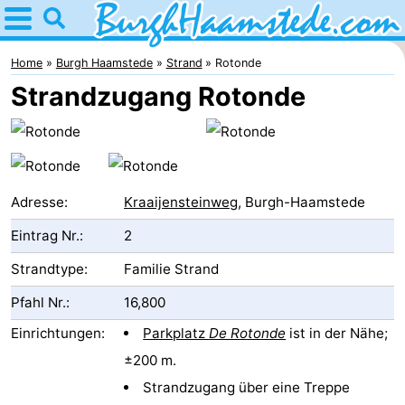
Home
Burgh
Home
Burgh Haamstede
Strand
Rotonde
Strandzugang Rotonde
Haamstede
Tipps
Für
kindern
Natur
Adresse:
Kraaijensteinweg
, Burgh-Haamstede
Kop
Übernachten
Eintrag Nr.:
2
van
Appartements
Strandtype:
Familie Strand
Pfahl Nr.:
16,800
Schouwen
Campingplätze
Einrichtungen:
Parkplatz
De Rotonde
ist in der Nähe;
Ferienhäuser
±200 m.
-
Strandzugang über eine Treppe