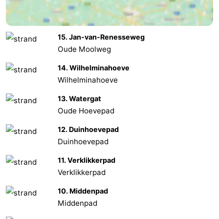
Oranjezon
Oostkapelle
-
15. Jan-van-Renesseweg
Natur
-
Oude Moolweg
de
Domburg
-
14. Wilhelminahoeve
Wilhelminahoeve
Mantelingen
Zoutelande
-
13. Watergat
Vlissingen
-
Oude Hoevepad
Middelburg
Wetter
12. Duinhoevepad
Duinhoevepad
Kontakt
11. Verklikkerpad
Verklikkerpad
10. Middenpad
Middenpad