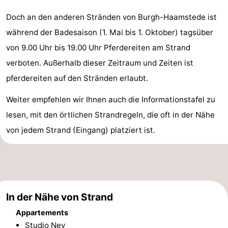
Aussichtspunkte
Attraktionen
Doch an den anderen Stränden von Burgh-Haamstede ist
während der Badesaison (1. Mai bis 1. Oktober) tagsüber
-
von 9.00 Uhr bis 19.00 Uhr Pferdereiten am Strand
Rundfahrten
-
verboten. Außerhalb dieser Zeitraum und Zeiten ist
pferdereiten auf den Stränden erlaubt.
Spielplätze
-
Weiter empfehlen wir Ihnen auch die Informationstafel zu
Indoor-
-
lesen, mit den örtlichen Strandregeln, die oft in der Nähe
Spielplätze
Bowling
-
von jedem Strand (Eingang) platziert ist.
Minigolfplätze
Wellness-
Zentren
Dörfer
In der Nähe von Strand
&
Natur
Appartements
Städte
Führungen
Studio Nev