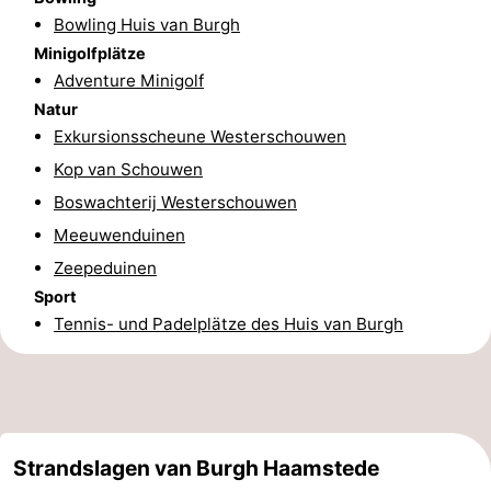
Bowling Huis van Burgh
Leiden
Bollenstreek
Minigolfplätze
Adventure Minigolf
-
Natur
Natur
-
Exkursionsscheune Westerschouwen
Kop van Schouwen
Hollands
Noordwijk
-
Boswachterij Westerschouwen
Duin
Katwijk
-
Meeuwenduinen
Zeepeduinen
Scheveningen
-
Sport
Tennis- und Padelplätze des Huis van Burgh
Den
-
Haag
Rotterdam
-
Rockanje
Zeeland
Strandslagen van Burgh Haamstede
Schouwen-