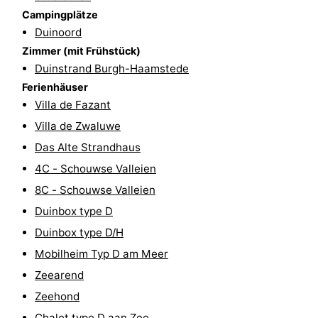
Campingplätze
Sport
Duinoord
Zimmer (mit Frühstück)
-
Duinstrand Burgh-Haamstede
Schwimmbader
-
Ferienhäuser
Villa de Fazant
Radfahren
-
Villa de Zwaluwe
Das Alte Strandhaus
Wandern
-
4C - Schouwse Valleien
Reiten
-
8C - Schouwse Valleien
Duinbox type D
Golfplatze
-
Duinbox type D/H
Surfen
-
Mobilheim Typ D am Meer
Zeearend
Sportangeln
Seehunden
Zeehond
Essen
Chalet type D aan Zee