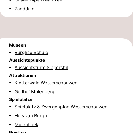
Zandduin
und
Veranstaltungen
trinken
Praktisch
Forum
Museen
Route
Burghse Schule
Aussichtspunkte
-
Aussichtsturm Slapershil
Attraktionen
Parken
Reisebuchshop
Kletterwald Westerschouwen
Medizin
Golfhof Molenberg
Spielplätze
Adressen
Region
Spielplatz & Zwergenpfad Westerschouwen
Huis van Burgh
Südholland
Molenhoek
-
Bowling