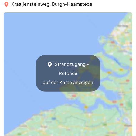
Kraaijensteinweg, Burgh-Haamstede
Duiveland
-
Renesse
-
Brouwershaven
-
Bruinisse
-
Strandzugang -
Zierikzee
-
Rotonde
Natur
-
auf der Karte anzeigen
Oosterschelde
Natur
Walcheren
Kop
-
van
Veere
-
Schouwen
Natur
-