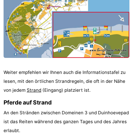
Haamstede
Blick
Zeeuwse
-
Kust
’t
Hotels
Hof
Zimmer
van
(mit
Lastminutes
Haamstede
Frühstück)
Strand
Weiter empfehlen wir Ihnen auch die Informationstafel zu
Sehen
lesen, mit den örtlichen Strandregeln, die oft in der Nähe
&
-
von jedem
Strand
(Eingang) platziert ist.
tun
Museen
-
Pferde auf Strand
An den Stränden zwischen Domeinen 3 und Duinhoevepad
Denkmäler
-
ist das Reiten während des ganzen Tages und des Jahres
Mühlen
-
erlaubt.