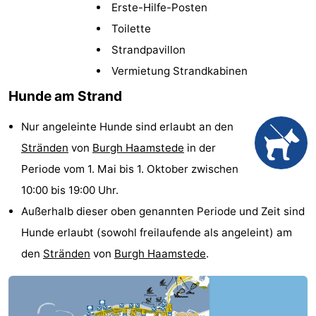
Erste-Hilfe-Posten
Buitenheem
-
Toilette
Duinoord
-
Strandpavillon
Vermietung Strandkabinen
Ginsterveld
-
Hunde am Strand
Julianahoeve
-
Nur angeleinte Hunde sind erlaubt an den
Livingstone
-
Stränden
von
Burgh Haamstede
in der
Periode vom 1. Mai bis 1. Oktober zwischen
Resort
-
10:00 bis 19:00 Uhr.
Haamstede
Résidence
-
Außerhalb dieser oben genannten Periode und Zeit sind
Hunde erlaubt (sowohl freilaufende als angeleint) am
't
Schouwen
-
den
Stränden
von
Burgh Haamstede
.
Hof
Schouwse
-
van
Valleien
Wijde
-