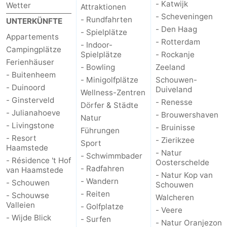
- Katwijk
Wetter
Attraktionen
- Scheveningen
- Rundfahrten
UNTERKÜNFTE
- Den Haag
- Spielplätze
Appartements
- Rotterdam
- Indoor-
Campingplätze
Spielplätze
- Rockanje
Ferienhäuser
- Bowling
Zeeland
- Buitenheem
- Minigolfplätze
Schouwen-
- Duinoord
Duiveland
Wellness-Zentren
- Ginsterveld
- Renesse
Dörfer & Städte
- Julianahoeve
- Brouwershaven
Natur
- Livingstone
- Bruinisse
Führungen
- Resort
- Zierikzee
Sport
Haamstede
- Natur
- Schwimmbader
- Résidence 't Hof
Oosterschelde
- Radfahren
van Haamstede
- Natur Kop van
- Wandern
- Schouwen
Schouwen
- Reiten
- Schouwse
Walcheren
Valleien
- Golfplatze
- Veere
- Wijde Blick
- Surfen
- Natur Oranjezon