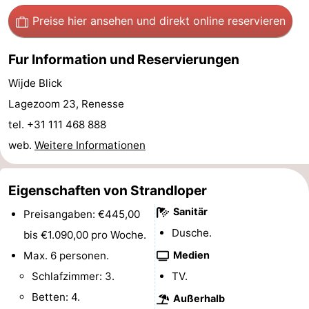
Preise hier ansehen
und direkt online reservieren
Sport
-
Fur Information und Reservierungen
Wijde Blick
Schwimmbader
-
Lagezoom 23, Renesse
Radfahren
-
tel. +31 111 468 888
web.
Weitere Informationen
Wandern
-
Reiten
-
Eigenschaften von Strandloper
Golfplatze
-
Sanitär
Preisangaben: €445,00
Dusche.
bis €1.090,00 pro Woche.
Surfen
-
Max. 6 personen.
Medien
Sportangeln
Seehunden
Schlafzimmer: 3.
TV.
Betten: 4.
Außerhalb
Essen