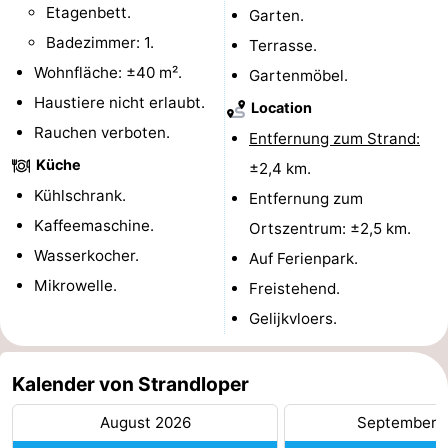
Etagenbett.
Garten.
und
Veranstaltungen
Badezimmer: 1.
Terrasse.
Wohnfläche: ±40 m².
Gartenmöbel.
trinken
Praktisch
Haustiere nicht erlaubt.
Location
Forum
Rauchen verboten.
Entfernung zum Strand:
Küche
Route
±2,4 km.
Kühlschrank.
Entfernung zum
-
Kaffeemaschine.
Ortszentrum: ±2,5 km.
Wasserkocher.
Parken
Reisebuchshop
Auf Ferienpark.
Mikrowelle.
Freistehend.
Medizin
Gelijkvloers.
Adressen
Region
Kalender von Strandloper
Südholland
August 2026
September 
-