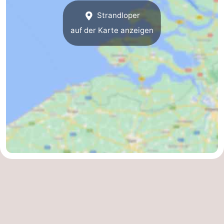
Strandloper
Oranjezon
Oostkapelle
-
auf der Karte anzeigen
Natur
-
de
Domburg
-
Mantelingen
Zoutelande
-
Vlissingen
-
Middelburg
Wetter
Kontakt