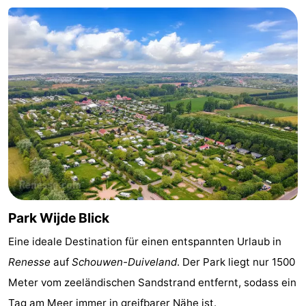
Haamstede
Blick
Zeeuwse
-
Kust
’t
Hotels
Hof
Zimmer
van
(mit
Lastminutes
Haamstede
Frühstück)
Strand
Sehen
&
-
Park Wijde Blick
tun
Museen
-
Eine ideale Destination für einen entspannten Urlaub in
Renesse
auf
Schouwen-Duiveland
. Der Park liegt nur 1500
Denkmäler
-
Meter vom zeeländischen Sandstrand entfernt, sodass ein
Mühlen
-
Tag am Meer immer in greifbarer Nähe ist.