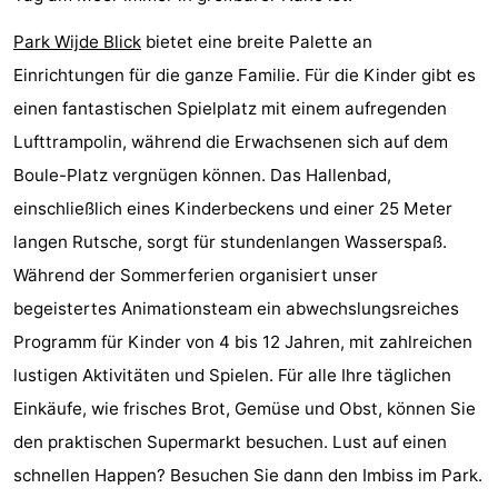
Aussichtspunkte
Attraktionen
Park Wijde Blick
bietet eine breite Palette an
Einrichtungen für die ganze Familie. Für die Kinder gibt es
-
einen fantastischen Spielplatz mit einem aufregenden
Rundfahrten
-
Lufttrampolin, während die Erwachsenen sich auf dem
Boule-Platz vergnügen können. Das Hallenbad,
Spielplätze
-
einschließlich eines Kinderbeckens und einer 25 Meter
Indoor-
-
langen Rutsche, sorgt für stundenlangen Wasserspaß.
Während der Sommerferien organisiert unser
Spielplätze
Bowling
-
begeistertes Animationsteam ein abwechslungsreiches
Minigolfplätze
Wellness-
Programm für Kinder von 4 bis 12 Jahren, mit zahlreichen
lustigen Aktivitäten und Spielen. Für alle Ihre täglichen
Zentren
Dörfer
Einkäufe, wie frisches Brot, Gemüse und Obst, können Sie
&
Natur
den praktischen Supermarkt besuchen. Lust auf einen
schnellen Happen? Besuchen Sie dann den Imbiss im Park.
Städte
Führungen