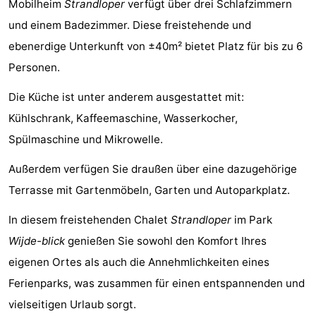
Mobilheim
Strandloper
verfügt über drei Schlafzimmern
Buitenheem
-
und einem Badezimmer. Diese freistehende und
ebenerdige Unterkunft von ±40m² bietet Platz für bis zu 6
Duinoord
-
Personen.
Ginsterveld
-
Die Küche ist unter anderem ausgestattet mit:
Julianahoeve
-
Kühlschrank, Kaffeemaschine, Wasserkocher,
Spülmaschine und Mikrowelle.
Livingstone
-
Außerdem verfügen Sie draußen über eine dazugehörige
Resort
-
Terrasse mit Gartenmöbeln, Garten und Autoparkplatz.
Haamstede
Résidence
-
In diesem freistehenden Chalet
Strandloper
im Park
't
Schouwen
-
Wijde-blick
genießen Sie sowohl den Komfort Ihres
eigenen Ortes als auch die Annehmlichkeiten eines
Hof
Schouwse
-
Ferienparks, was zusammen für einen entspannenden und
van
Valleien
Wijde
-
vielseitigen Urlaub sorgt.