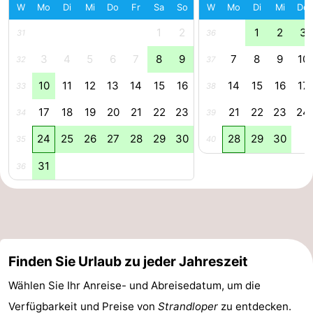
W
Mo
Di
Mi
Do
Fr
Sa
So
W
Mo
Di
Mi
Do
Leiden
Bollenstreek
1
2
1
2
3
31
36
-
3
4
5
6
7
8
9
7
8
9
10
32
37
10
11
12
13
14
15
16
14
15
16
17
Natur
-
33
38
17
18
19
20
21
22
23
21
22
23
24
34
39
Hollands
Noordwijk
-
24
25
26
27
28
29
30
28
29
30
35
40
Duin
Katwijk
-
31
36
Scheveningen
-
Den
-
Haag
Rotterdam
-
Finden Sie Urlaub zu jeder Jahreszeit
Rockanje
Zeeland
Wählen Sie Ihr Anreise- und Abreisedatum, um die
Verfügbarkeit und Preise von
Strandloper
zu entdecken.
Schouwen-