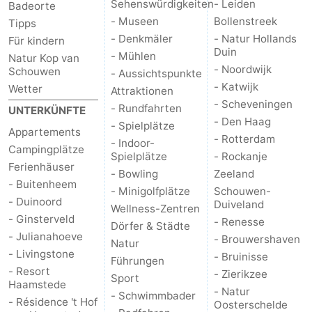
Sehenswürdigkeiten
- Leiden
Badeorte
- Museen
Bollenstreek
Tipps
- Denkmäler
- Natur Hollands
Für kindern
Duin
- Mühlen
Natur Kop van
- Noordwijk
Schouwen
- Aussichtspunkte
- Katwijk
Wetter
Attraktionen
- Scheveningen
- Rundfahrten
UNTERKÜNFTE
- Den Haag
- Spielplätze
Appartements
- Rotterdam
- Indoor-
Campingplätze
Spielplätze
- Rockanje
Ferienhäuser
- Bowling
Zeeland
- Buitenheem
- Minigolfplätze
Schouwen-
- Duinoord
Duiveland
Wellness-Zentren
- Ginsterveld
- Renesse
Dörfer & Städte
- Julianahoeve
- Brouwershaven
Natur
- Livingstone
- Bruinisse
Führungen
- Resort
- Zierikzee
Sport
Haamstede
- Natur
- Schwimmbader
- Résidence 't Hof
Oosterschelde