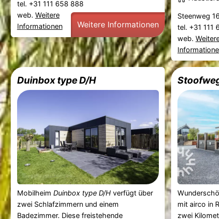
tel. +31 111 658 888
web.
Weitere
Steenweg 1
Weitere Informationen
Informationen
tel. +31 111
web.
Weiter
Information
Duinbox type D/H
Stoofweg
Mobilheim
Duinbox type D/H
verfügt über
Wunderschön
zwei Schlafzimmern und einem
mit airco in 
Badezimmer. Diese freistehende
zwei Kilome