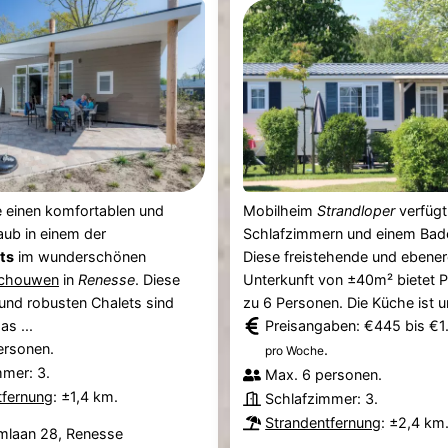
e einen komfortablen und
Mobilheim
Strandloper
verfügt
laub in einem der
Schlafzimmern und einem Bad
ts
im wunderschönen
Diese freistehende und ebener
Schouwen
in
Renesse
. Diese
Unterkunft von ±40m² bietet Pl
und robusten Chalets sind
zu 6 Personen. Die Küche ist un
as ...
Preisangaben: €445 bis €1
ersonen.
.
pro Woche
mmer: 3.
Max. 6 personen.
tfernung
: ±1,4 km.
Schlafzimmer: 3.
Strandentfernung
: ±2,4 km
laan 28, Renesse