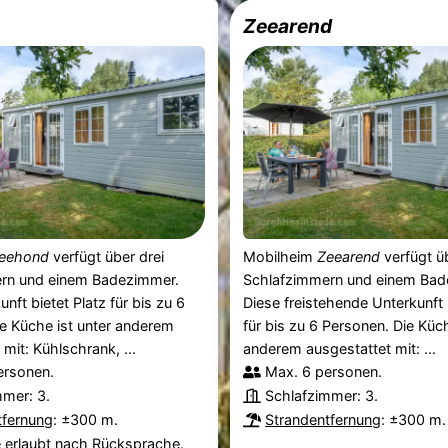
Zeearend
eehond
verfügt über drei
Mobilheim
Zeearend
verfügt üb
rn und einem Badezimmer.
Schlafzimmern und einem Bad
nft bietet Platz für bis zu 6
Diese freistehende Unterkunft 
e Küche ist unter anderem
für bis zu 6 Personen. Die Küch
mit: Kühlschrank, ...
anderem ausgestattet mit: ...
ersonen.
Max. 6 personen.
mmer: 3.
Schlafzimmer: 3.
tfernung
: ±300 m.
Strandentfernung
: ±300 m.
e erlaubt nach Rücksprache.