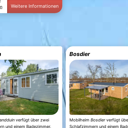
e
Weitere Informationen
en
n
Bosdier
andduin
verfügt über zwei
Mobilheim
Bosdier
verfügt übe
rn und einem Badezimmer.
Schlafzimmern und einem Bad