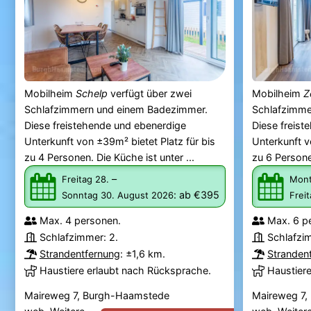
Mobilheim
Schelp
verfügt über zwei
Mobilheim
Z
Schlafzimmern und einem Badezimmer.
Schlafzimme
Diese freistehende und ebenerdige
Diese freist
Unterkunft von ±39m² bietet Platz für bis
Unterkunft v
zu 4 Personen. Die Küche ist unter ...
zu 6 Personen
–
Freitag 28.
Mont
:
ab €395
Sonntag 30. August 2026
Frei
Max. 4 personen.
Max. 6 p
Schlafzimmer: 2.
Schlafzi
Strandentfernung
: ±1,6 km.
Stranden
Haustiere erlaubt nach Rücksprache.
Haustier
Maireweg 7, Burgh-Haamstede
Maireweg 7