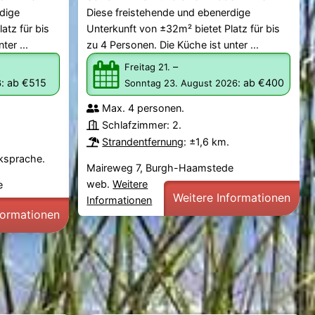
dige
Diese freistehende und ebenerdige
atz für bis
Unterkunft von ±32m² bietet Platz für bis
ter ...
zu 4 Personen. Die Küche ist unter ...
–
Freitag 21.
:
ab €515
:
ab €400
6
Sonntag 23. August 2026
Max. 4 personen.
Schlafzimmer: 2.
Strandentfernung
: ±1,6 km.
cksprache.
Maireweg 7, Burgh-Haamstede
web.
Weitere
e
Weitere Informationen
Informationen
formationen