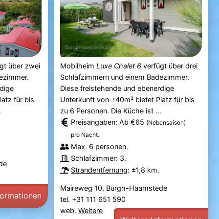
gt über zwei
Mobilheim
Luxe Chalet 6
verfügt über drei
ezimmer.
Schlafzimmern und einem Badezimmer.
dige
Diese freistehende und ebenerdige
atz für bis
Unterkunft von ±40m² bietet Platz für bis
.
zu 6 Personen. Die Küche ist ...
Preisangaben: Ab €65
(Nebensaison)
.
pro Nacht
Max. 6 personen.
Schlafzimmer: 3.
de
Strandentfernung
: ±1,8 km.
Maireweg 10, Burgh-Haamstede
formationen
tel. +31 111 651 590
web.
Weitere