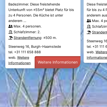
Badezimmer. Diese freistehende
Diese freist
Unterkunft von ±55m² bietet Platz für bis
für bis zu 4
zu 4 Personen. Die Küche ist unter
anderem ausg
anderem ...
Max. 4 p
Max. 4 personen.
Schlafzi
Schlafzimmer: 2.
Stranden
Strandentfernung
: ±500 m.
Steenweg 1
Steenweg 16, Burgh-Haamstede
tel. +31 111
tel. +31 111 658 888
web.
Weiter
web.
Weitere
Information
Weitere Informationen
Informationen