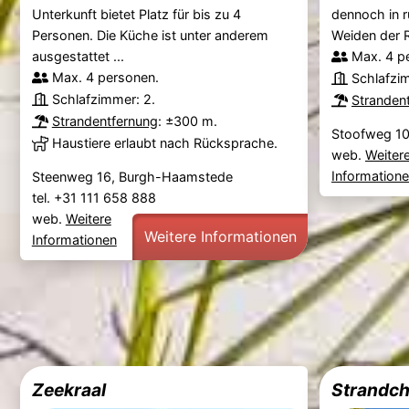
Unterkunft bietet Platz für bis zu 4
dennoch in r
Personen. Die Küche ist unter anderem
Weiden der R
ausgestattet ...
Max. 4 p
Max. 4 personen.
Schlafzi
Schlafzimmer: 2.
Stranden
Strandentfernung
: ±300 m.
Stoofweg 10
Haustiere erlaubt nach Rücksprache.
web.
Weiter
Information
Steenweg 16, Burgh-Haamstede
tel. +31 111 658 888
web.
Weitere
Weitere Informationen
Informationen
Zeekraal
Strandch