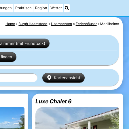
ltungen
Praktisch
Region
Wetter
Home
Burgh Haamstede
Übernachten
Ferienhäuser
Mobilheime
Zimmer (mit Frühstück)
finden
Kartenansicht
Luxe Chalet 6