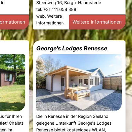
de
Steenweg 16, Burgh-Haamstede
tel. +31 111 658 888
web.
Weitere
formationen
Weitere Informationen
Informationen
George's Lodges Renesse
is für Ihren
Die in Renesse in der Region Seeland
let'
Chalets
gelegene Unterkunft George's Lodges
egen im
Renesse bietet kostenloses WLAN,