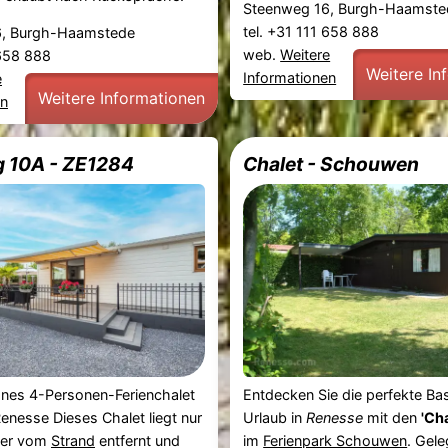
Steenweg 16, Burgh-Haamste
tel. +31 111 658 888
6, Burgh-Haamstede
web.
Weitere
 658 888
Weitere In
Informationen
e
Weitere Informationen
en
 10A - ZE1284
Chalet - Schouwen
es 4-Personen-Ferienchalet
Entdecken Sie die perfekte Bas
Renesse Dieses Chalet liegt nur
Urlaub in
Renesse
mit den
'Cha
ter vom
Strand
entfernt und
im
Ferienpark Schouwen
. Gel