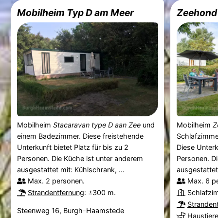
Mobilheim Typ D am Meer
Zeehond
Mobilheim
Stacaravan type D aan Zee
und
Mobilheim
Z
einem Badezimmer. Diese freistehende
Schlafzimme
Unterkunft bietet Platz für bis zu 2
Diese Unterku
Personen. Die Küche ist unter anderem
Personen. Di
ausgestattet mit: Kühlschrank, ...
ausgestattet 
Max. 2 personen.
Max. 6 p
Strandentfernung
: ±300 m.
Schlafzi
Stranden
Steenweg 16, Burgh-Haamstede
Haustier