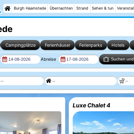
Burgh Haamstede
Übernachten
Strand
Sehen & tun
Veransta
ede
Campingplätze
Ferienhäuser
Ferienparks
Hotels
Abreise
Suchen und 
Luxe Chalet 4