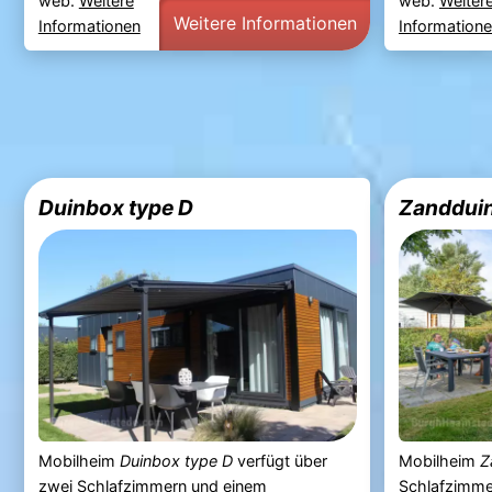
web.
Weitere
web.
Weiter
Weitere Informationen
Informationen
Information
Duinbox type D
Zanddui
Mobilheim
Duinbox type D
verfügt über
Mobilheim
Z
zwei Schlafzimmern und einem
Schlafzimme