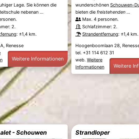
uhiger Lage. Sie können die
wunderschönen
Schouwen-Du
eitschule nebenan ...
bieten die
freistehenden ...
ersonen.
Max. 4 personen.
mmer: 2.
Schlafzimmer: 2.
tfernung
: ±1,4 km.
Strandentfernung
: ±1,4 km.
A, Renesse
Hoogenboomlaan 28, Reness
e
tel. +31 114 612 31
Weitere Informationen
en
web.
Weitere
Weitere In
Informationen
alet - Schouwen
Strandloper