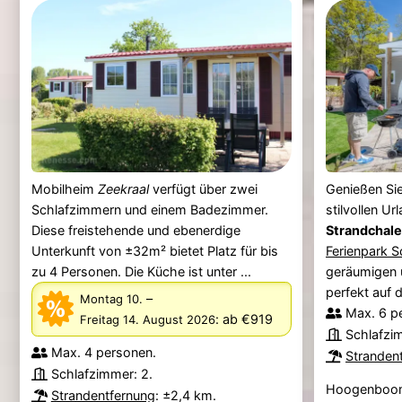
Mobilheim
Zeekraal
verfügt über zwei
Genießen Si
Schlafzimmern und einem Badezimmer.
stilvollen Ur
Diese freistehende und ebenerdige
Strandchale
Unterkunft von ±32m² bietet Platz für bis
Ferienpark 
zu 4 Personen. Die Küche ist unter ...
geräumigen 
perfekt auf d
–
Montag 10.
Max. 6 p
:
ab €919
Freitag 14. August 2026
Schlafzi
Max. 4 personen.
Stranden
Schlafzimmer: 2.
Hoogenboom
Strandentfernung
: ±2,4 km.