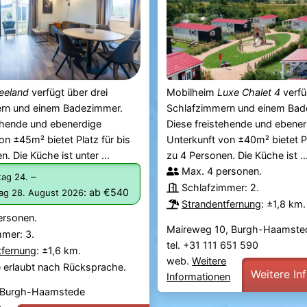
eeland
verfügt über drei
Mobilheim
Luxe Chalet 4
verfü
rn und einem Badezimmer.
Schlafzimmern und einem Bad
ehende und ebenerdige
Diese freistehende und ebener
on ±45m² bietet Platz für bis
Unterkunft von ±40m² bietet Pl
. Die Küche ist unter ...
zu 4 Personen. Die Küche ist ..
Max. 4 personen.
–
ag 24.
Schlafzimmer: 2.
:
ab €540
tag 28. August 2026
Strandentfernung
: ±1,8 km.
ersonen.
Maireweg 10, Burgh-Haamste
mmer: 3.
tel. +31 111 651 590
tfernung
: ±1,6 km.
web.
Weitere
e erlaubt nach Rücksprache.
Weitere In
Informationen
, Burgh-Haamstede