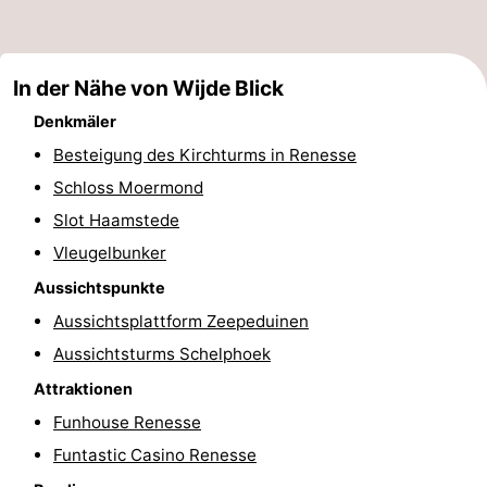
Oranjezon
Oostkapelle
-
In der Nähe von Wijde Blick
Natur
-
Denkmäler
de
Domburg
-
Besteigung des Kirchturms in Renesse
Schloss Moermond
Mantelingen
Zoutelande
-
Slot Haamstede
Vlissingen
-
Vleugelbunker
Middelburg
Wetter
Aussichtspunkte
Aussichtsplattform Zeepeduinen
Kontakt
Aussichtsturms Schelphoek
Attraktionen
Funhouse Renesse
Funtastic Casino Renesse