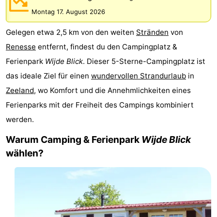
Buitenheem
-
Montag 17. August 2026
Gelegen etwa 2,5 km von den weiten
Stränden
von
Duinoord
-
Renesse
entfernt, findest du den Campingplatz &
Ginsterveld
-
Ferienpark
Wijde Blick
. Dieser 5-Sterne-Campingplatz ist
das ideale Ziel für einen
wundervollen Strandurlaub
in
Julianahoeve
-
Zeeland
, wo Komfort und die Annehmlichkeiten eines
Livingstone
-
Ferienparks mit der Freiheit des Campings kombiniert
werden.
Resort
-
Warum Camping & Ferienpark
Wijde Blick
Haamstede
Résidence
-
wählen?
't
Schouwen
-
Hof
Schouwse
-
van
Valleien
Wijde
-