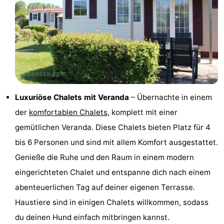
Haamstede
Blick
Zeeuwse
-
Kust
’t
Hotels
Hof
Zimmer
van
(mit
Lastminutes
Luxuriöse Chalets mit Veranda
– Übernachte in einem
Haamstede
Frühstück)
Strand
der
komfortablen Chalets
, komplett mit einer
Sehen
gemütlichen Veranda. Diese Chalets bieten Platz für 4
bis 6 Personen und sind mit allem Komfort ausgestattet.
&
-
Genieße die Ruhe und den Raum in einem modern
tun
Museen
-
eingerichteten Chalet und entspanne dich nach einem
abenteuerlichen Tag auf deiner eigenen Terrasse.
Denkmäler
-
Haustiere sind in einigen Chalets willkommen, sodass
Mühlen
-
du deinen Hund einfach mitbringen kannst.