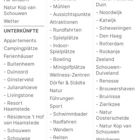
Duin
- Mühlen
Natur Kop van
- Noordwijk
Schouwen
- Aussichtspunkte
- Katwijk
Wetter
Attraktionen
- Scheveningen
- Rundfahrten
UNTERKÜNFTE
- Den Haag
- Spielplätze
Appartements
- Rotterdam
- Indoor-
Campingplätze
Spielplätze
- Rockanje
Ferienhäuser
- Bowling
Zeeland
- Buitenheem
- Minigolfplätze
Schouwen-
- Duinoord
Duiveland
Wellness-Zentren
- Ginsterveld
- Renesse
Dörfer & Städte
- Julianahoeve
- Brouwershaven
Natur
- Livingstone
- Bruinisse
Führungen
- Resort
- Zierikzee
Sport
Haamstede
- Natur
- Schwimmbader
- Résidence 't Hof
Oosterschelde
- Radfahren
van Haamstede
- Natur Kop van
- Wandern
- Schouwen
Schouwen
- Reiten
- Schouwse
Walcheren