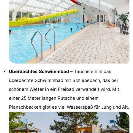
Sport
-
Schwimmbader
-
Radfahren
-
Wandern
-
Überdachtes Schwimmbad
– Tauche ein in das
Reiten
-
überdachte Schwimmbad mit Schiebedach, das bei
Golfplatze
-
schönem Wetter in ein Freibad verwandelt wird. Mit
einer 25 Meter langen Rutsche und einem
Surfen
-
Planschbecken gibt es viel Wasserspaß für Jung und Alt.
Sportangeln
Seehunden
Essen