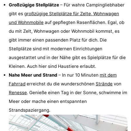
Großzügige Stellplätze
– Für wahre Campingliebhaber
Aussichtspunkte
Attraktionen
gibt es
großzügige Stellplätze für Zelte, Wohnwagen
-
und Wohnmobile
auf gepflegten Rasenflächen. Egal, ob
du mit Zelt, Wohnwagen oder Wohnmobil kommst, es
Rundfahrten
-
gibt immer einen passenden Platz für dich. Die
Spielplätze
-
Stellplätze sind mit modernen Einrichtungen
ausgestattet und in der Nähe gibt es Spielplätze für die
Indoor-
-
Kleinen. Auch hier sind Haustiere erlaubt.
Spielplätze
Bowling
-
Nahe Meer und Strand
– In nur 10 Minuten
mit dem
Fahrrad
erreichst du die wunderschönen
Strände
von
Minigolfplätze
Wellness-
Renesse
. Genieße einen Tag in der Sonne, schwimme im
Zentren
Dörfer
Meer oder mache einen entspannten
Strandspaziergang.
&
Natur
Städte
Führungen