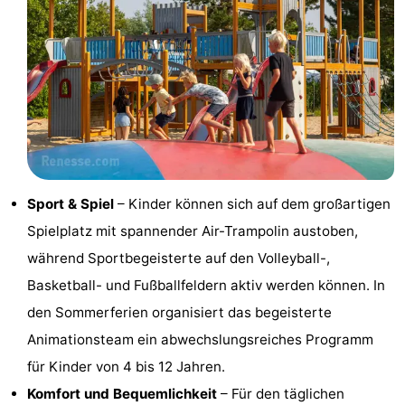
und
Veranstaltungen
trinken
Praktisch
Forum
Route
-
Sport & Spiel
– Kinder können sich auf dem großartigen
Spielplatz mit spannender Air-Trampolin austoben,
Parken
Reisebuchshop
während Sportbegeisterte auf den Volleyball-,
Medizin
Basketball- und Fußballfeldern aktiv werden können. In
den Sommerferien organisiert das begeisterte
Adressen
Region
Animationsteam ein abwechslungsreiches Programm
Südholland
für Kinder von 4 bis 12 Jahren.
Komfort und Bequemlichkeit
– Für den täglichen
-