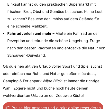
Einkauf kannst du den praktischen Supermarkt mit
Leiden
Bollenstreek
frischem Brot, Obst und Gemüse besuchen. Keine Lust
zu kochen? Besuche den Imbiss auf dem Gelände für
-
eine schnelle Mahlzeit.
Natur
-
Fahrradverleih und mehr
– Miete ein Fahrrad an der
Rezeption und erkunde die schöne Umgebung. Frage
Hollands
Noordwijk
-
nach den besten Radrouten und entdecke
die Natur
von
Duin
Katwijk
-
Schouwen-Duiveland
.
Scheveningen
-
Ob du einen aktiven Urlaub voller Sport und Spiel suchst
oder einfach nur Ruhe und Natur genießen möchtest,
Den
-
Camping & Ferienpark
Wijde Blick
ist immer die richtige
Haag
Rotterdam
-
Wahl. Zögere nicht und
buche noch heute deinen
wohlverdienten Urlaub
an der
Zeeuwse Küste
!
Rockanje
Zeeland
Schouwen-
Preise hier ansehen
und direkt online reservieren