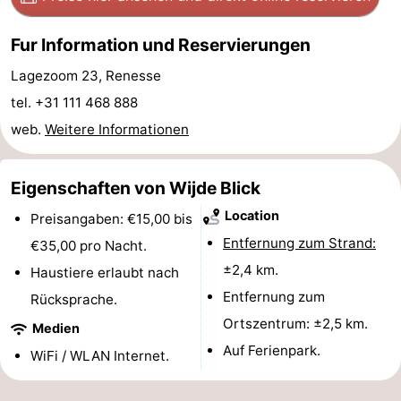
Duiveland
-
Fur Information und Reservierungen
Renesse
-
Lagezoom 23, Renesse
tel. +31 111 468 888
Brouwershaven
-
web.
Weitere Informationen
Bruinisse
-
Eigenschaften von Wijde Blick
Zierikzee
-
Location
Preisangaben: €15,00 bis
Natur
-
Entfernung zum Strand:
€35,00 pro Nacht.
±2,4 km.
Haustiere erlaubt nach
Oosterschelde
Natur
Walcheren
Entfernung zum
Rücksprache.
Kop
-
Ortszentrum: ±2,5 km.
Medien
Auf Ferienpark.
van
Veere
-
WiFi / WLAN Internet.
Schouwen
Natur
-