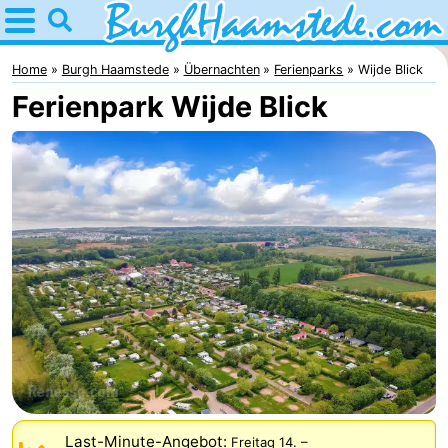
Home
Burgh
Home
Burgh Haamstede
Übernachten
Ferienparks
Wijde Blick
Ferienpark Wijde Blick
Haamstede
Tipps
Für
kindern
Natur
Kop
Übernachten
van
Appartements
Schouwen
Campingplätze
Ferienhäuser
-
Last-Minute-Angebot:
Freitag 14.
–