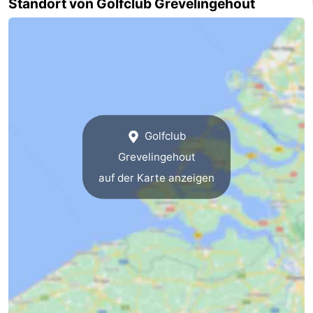
Standort von Golfclub Grevelingehout
Sport
-
Schwimmbader
-
Radfahren
-
Golfclub
Wandern
-
Grevelingehout
auf der Karte anzeigen
Reiten
-
Golfplatze
-
Surfen
-
Sportangeln
Seehunden
Essen