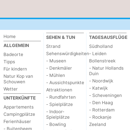
Leiden
Bollenstreek
-
Natur
-
Home
SEHEN & TUN
TAGESAUSFLÜGE
ALLGEMEIN
Strand
Südholland
Hollands
Noordwijk
-
Sehenswürdigkeiten
- Leiden
Badeorte
- Museen
Bollenstreek
Tipps
Duin
Katwijk
-
- Denkmäler
- Natur Hollands
Für kindern
Duin
Scheveningen
-
- Mühlen
Natur Kop van
- Noordwijk
Schouwen
- Aussichtspunkte
- Katwijk
Den
-
Wetter
Attraktionen
- Scheveningen
- Rundfahrten
UNTERKÜNFTE
Haag
Rotterdam
-
- Den Haag
- Spielplätze
Appartements
- Rotterdam
- Indoor-
Campingplätze
Rockanje
Zeeland
Spielplätze
- Rockanje
Ferienhäuser
- Bowling
Zeeland
Schouwen-
- Buitenheem