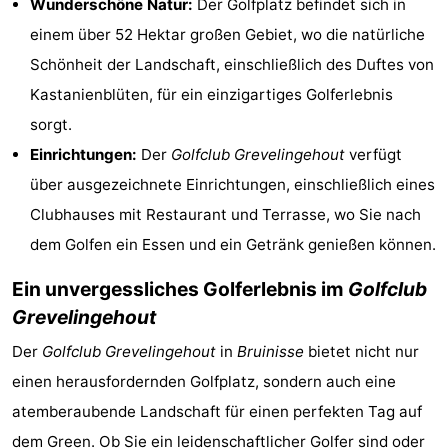
Wunderschöne Natur:
Der Golfplatz befindet sich in
Haamstede
Blick
Zeeuwse
-
einem über 52 Hektar großen Gebiet, wo die natürliche
Schönheit der Landschaft, einschließlich des Duftes von
Kust
’t
Hotels
Kastanienblüten, für ein einzigartiges Golferlebnis
Hof
Zimmer
sorgt.
Einrichtungen:
Der
Golfclub Grevelingehout
verfügt
van
(mit
Lastminutes
über ausgezeichnete Einrichtungen, einschließlich eines
Haamstede
Frühstück)
Strand
Clubhauses mit Restaurant und Terrasse, wo Sie nach
dem Golfen ein Essen und ein Getränk genießen können.
Sehen
Ein unvergessliches Golferlebnis im
Golfclub
&
-
Grevelingehout
tun
Museen
-
Der
Golfclub Grevelingehout
in
Bruinisse
bietet nicht nur
einen herausfordernden Golfplatz, sondern auch eine
Denkmäler
-
atemberaubende Landschaft für einen perfekten Tag auf
Mühlen
-
dem Green. Ob Sie ein leidenschaftlicher Golfer sind oder