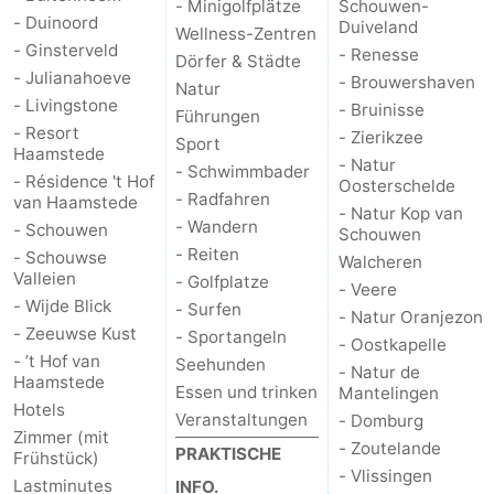
- Minigolfplätze
Schouwen-
- Duinoord
Duiveland
Wellness-Zentren
Duiveland
-
- Ginsterveld
- Renesse
Dörfer & Städte
- Julianahoeve
- Brouwershaven
Natur
Renesse
-
- Livingstone
- Bruinisse
Führungen
- Resort
- Zierikzee
Brouwershaven
-
Sport
Haamstede
- Natur
- Schwimmbader
- Résidence 't Hof
Oosterschelde
Bruinisse
-
- Radfahren
van Haamstede
- Natur Kop van
- Wandern
- Schouwen
Schouwen
Zierikzee
-
- Reiten
- Schouwse
Walcheren
Valleien
- Golfplatze
Natur
-
- Veere
- Wijde Blick
- Surfen
- Natur Oranjezon
- Zeeuwse Kust
- Sportangeln
Oosterschelde
Natur
Walcheren
- Oostkapelle
- ’t Hof van
Seehunden
- Natur de
Haamstede
Kop
-
Essen und trinken
Mantelingen
Hotels
Veranstaltungen
- Domburg
van
Veere
-
Zimmer (mit
- Zoutelande
PRAKTISCHE
Frühstück)
- Vlissingen
Lastminutes
Schouwen
Natur
-
INFO.