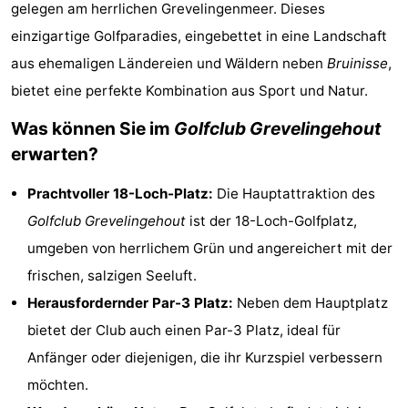
gelegen am herrlichen Grevelingenmeer. Dieses
Buitenheem
-
einzigartige Golfparadies, eingebettet in eine Landschaft
aus ehemaligen Ländereien und Wäldern neben
Bruinisse
,
Duinoord
-
bietet eine perfekte Kombination aus Sport und Natur.
Ginsterveld
-
Was können Sie im
Golfclub Grevelingehout
Julianahoeve
-
erwarten?
Livingstone
-
Prachtvoller 18-Loch-Platz:
Die Hauptattraktion des
Golfclub Grevelingehout
ist der 18-Loch-Golfplatz,
Resort
-
umgeben von herrlichem Grün und angereichert mit der
Haamstede
Résidence
-
frischen, salzigen Seeluft.
Herausfordernder Par-3 Platz:
Neben dem Hauptplatz
't
Schouwen
-
bietet der Club auch einen Par-3 Platz, ideal für
Hof
Schouwse
-
Anfänger oder diejenigen, die ihr Kurzspiel verbessern
möchten.
van
Valleien
Wijde
-