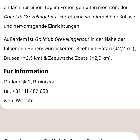
einfach nur einen Tag im Freien genießen möchten, der
Aussichtspunkte
Attraktionen
Golfclub Grevelingehout
bietet eine wunderschöne Kulisse
-
und hervorragende Einrichtungen.
Rundfahrten
-
Außerdem ist
Golfclub Grevelingehout
in der Nähe der
folgenden Sehenswürdigkeiten:
Seehund-Safari
(±2,2 km),
Spielplätze
-
Brusea
(±2,5 km) &
Zeeuwsche Zoute
(±2,9 km).
Indoor-
-
Fur Information
Spielplätze
Bowling
-
Oudendijk 2, Bruinisse
tel. +31 111 482 650
Minigolfplätze
Wellness-
web.
Website
Zentren
Dörfer
&
Natur
Städte
Führungen