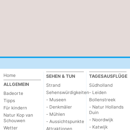
Duiveland
-
Renesse
-
Brouwershaven
-
Bruinisse
-
Zierikzee
-
Home
Natur
-
SEHEN & TUN
TAGESAUSFLÜGE
ALLGEMEIN
Strand
Südholland
Oosterschelde
Natur
Walcheren
Sehenswürdigkeiten
- Leiden
Badeorte
- Museen
Bollenstreek
Tipps
Kop
-
- Denkmäler
- Natur Hollands
Für kindern
Duin
- Mühlen
van
Veere
-
Natur Kop van
- Noordwijk
Schouwen
- Aussichtspunkte
- Katwijk
Wetter
Schouwen
Natur
-
Attraktionen