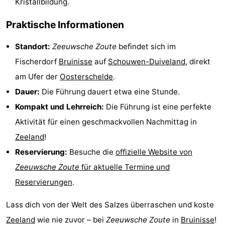
Kristallbildung.
Aussichtspunkte
Attraktionen
Praktische Informationen
-
Standort:
Zeeuwsche Zoute
befindet sich im
Rundfahrten
-
Fischerdorf
Bruinisse
auf
Schouwen-Duiveland
, direkt
am Ufer der
Oosterschelde
.
Spielplätze
-
Dauer:
Die Führung dauert etwa eine Stunde.
Indoor-
-
Kompakt und Lehrreich:
Die Führung ist eine perfekte
Aktivität für einen geschmackvollen Nachmittag in
Spielplätze
Bowling
-
Zeeland
!
Minigolfplätze
Wellness-
Reservierung:
Besuche die
offizielle Website von
Zeeuwsche Zoute
für aktuelle Termine und
Zentren
Dörfer
Reservierungen
.
&
Natur
Lass dich von der Welt des Salzes überraschen und koste
Städte
Führungen
Zeeland
wie nie zuvor – bei
Zeeuwsche Zoute
in
Bruinisse
!