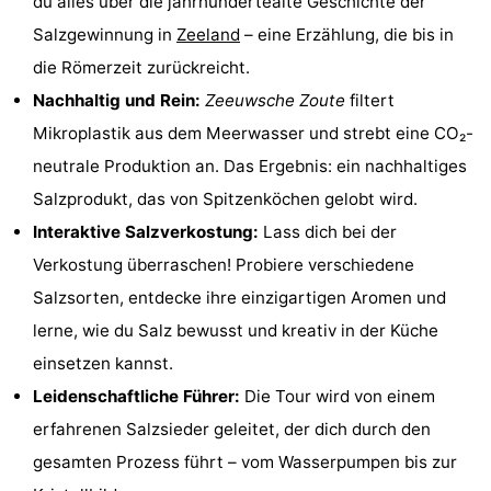
du alles über die jahrhundertealte Geschichte der
Haamstede
Blick
Zeeuwse
-
Salzgewinnung in
Zeeland
– eine Erzählung, die bis in
die Römerzeit zurückreicht.
Kust
’t
Hotels
Nachhaltig und Rein:
Zeeuwsche Zoute
filtert
Hof
Zimmer
Mikroplastik aus dem Meerwasser und strebt eine CO₂-
neutrale Produktion an. Das Ergebnis: ein nachhaltiges
van
(mit
Lastminutes
Salzprodukt, das von Spitzenköchen gelobt wird.
Haamstede
Frühstück)
Strand
Interaktive Salzverkostung:
Lass dich bei der
Verkostung überraschen! Probiere verschiedene
Sehen
Salzsorten, entdecke ihre einzigartigen Aromen und
&
-
lerne, wie du Salz bewusst und kreativ in der Küche
einsetzen kannst.
tun
Museen
-
Leidenschaftliche Führer:
Die Tour wird von einem
Denkmäler
-
erfahrenen Salzsieder geleitet, der dich durch den
gesamten Prozess führt – vom Wasserpumpen bis zur
Mühlen
-