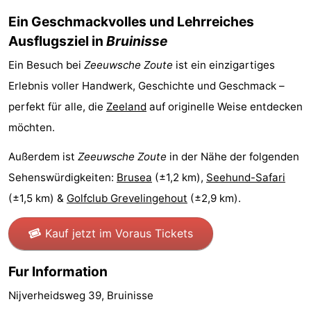
Ein Geschmackvolles und Lehrreiches
Sport
Ausflugsziel in
Bruinisse
-
Ein Besuch bei
Zeeuwsche Zoute
ist ein einzigartiges
Schwimmbader
-
Erlebnis voller Handwerk, Geschichte und Geschmack –
perfekt für alle, die
Zeeland
auf originelle Weise entdecken
Radfahren
-
möchten.
Wandern
-
Außerdem ist
Zeeuwsche Zoute
in der Nähe der folgenden
Reiten
-
Sehenswürdigkeiten:
Brusea
(±1,2 km),
Seehund-Safari
(±1,5 km) &
Golfclub Grevelingehout
(±2,9 km).
Golfplatze
-
Kauf jetzt im Voraus Tickets
Surfen
-
Fur Information
Sportangeln
Seehunden
Nijverheidsweg 39, Bruinisse
Essen