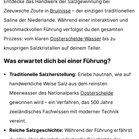
Entdecke das Handwerk der Salzgewinnung bei
Buitenheem
-
Zeeuwsche Zoute
in
Bruinisse
– der einzigen traditionellen
Saline der Niederlande. Während einer interaktiven und
Duinoord
-
geschmackvollen Führung verfolgst du den gesamten
Ginsterveld
-
Prozess: vom klaren
Oosterschelde-Wasser
bis zu
knusprigen Salzkristallen auf deinem Teller.
Julianahoeve
-
Was erwartet dich bei einer Führung?
Livingstone
-
Traditionelle Salzherstellung:
Erlebe hautnah, wie auf
Resort
-
handwerkliche Weise Salz aus dem reinsten
Haamstede
Résidence
-
Meerwasser des Nationalparks
Oosterschelde
gewonnen wird – ein Verfahren, das 500 Jahre
't
Schouwen
-
zeeländisches Fachwissen mit moderner Technik
Hof
Schouwse
-
vereint.
Reiche Salzgeschichte:
Während der Führung erfährst
van
Valleien
Wijde
-