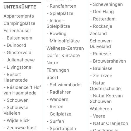
- Scheveningen
- Rundfahrten
UNTERKÜNFTE
Oranjezon
Oostkapelle
-
- Den Haag
- Spielplätze
Appartements
- Rotterdam
- Indoor-
Campingplätze
Natur
-
Spielplätze
- Rockanje
Ferienhäuser
- Bowling
Zeeland
de
Domburg
-
- Buitenheem
- Minigolfplätze
Schouwen-
- Duinoord
Duiveland
Wellness-Zentren
Mantelingen
Zoutelande
-
- Ginsterveld
- Renesse
Dörfer & Städte
- Julianahoeve
- Brouwershaven
Natur
Vlissingen
-
- Livingstone
- Bruinisse
Führungen
- Resort
- Zierikzee
Middelburg
Wetter
Sport
Haamstede
- Natur
- Schwimmbader
- Résidence 't Hof
Oosterschelde
Kontakt
- Radfahren
van Haamstede
- Natur Kop van
- Wandern
- Schouwen
Schouwen
- Reiten
- Schouwse
Walcheren
Valleien
- Golfplatze
- Veere
- Wijde Blick
- Surfen
- Natur Oranjezon
- Zeeuwse Kust
- Sportangeln
- Oostkapelle