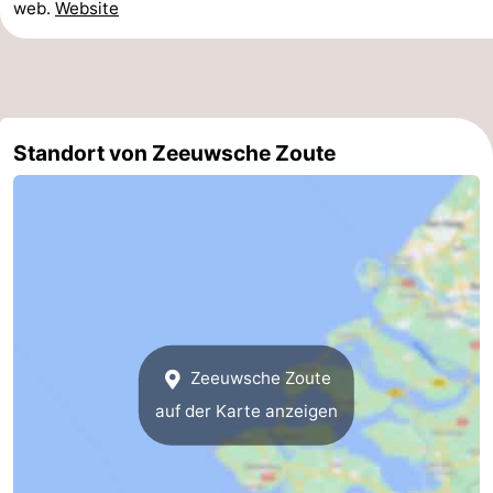
web.
Website
und
Veranstaltungen
trinken
Praktisch
Forum
Standort von Zeeuwsche Zoute
Route
-
Parken
Reisebuchshop
Medizin
Zeeuwsche Zoute
Adressen
Region
auf der Karte anzeigen
Südholland
-