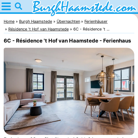
Home
Burgh
Home
Burgh Haamstede
Übernachten
Ferienhäuser
Résidence 't Hof van Haamstede
6C - Résidence 't ...
Haamstede
Tipps
6C - Résidence 't Hof van Haamstede - Ferienhaus
Für
kindern
Natur
Kop
Übernachten
van
Appartements
Schouwen
Campingplätze
Ferienhäuser
-