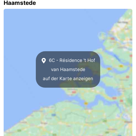
Haamstede
Oranjezon
Oostkapelle
-
Natur
-
de
Domburg
-
Mantelingen
Zoutelande
-
6C - Résidence 't Hof
Vlissingen
-
van Haamstede
auf der Karte anzeigen
Middelburg
Wetter
Kontakt