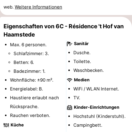
web.
Weitere Informationen
Sport
-
Eigenschaften von 6C - Résidence 't Hof van
Haamstede
Schwimmbader
-
Sanitär
Max. 6 personen.
Radfahren
-
Dusche.
Schlafzimmer: 3.
Toilette.
Wandern
-
Betten: 6.
Waschbecken.
Badezimmer: 1.
Reiten
-
Wohnfläche: ±90 m².
Medien
Golfplatze
-
Energielabel: B.
WiFi / WLAN Internet.
Haustiere erlaubt nach
TV.
Surfen
-
Rücksprache.
Kinder-Einrichtungen
Sportangeln
Seehunden
Rauchen verboten.
Hochstuhl (Kinderstuhl).
Küche
Campingbett.
Essen