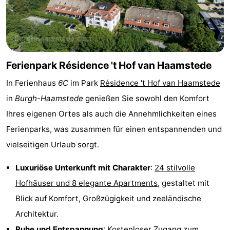
Haamstede
Blick
Zeeuwse
-
Kust
’t
Hotels
Hof
Zimmer
Ferienpark Résidence 't Hof van Haamstede
In Ferienhaus
6C
im Park
Résidence 't Hof van Haamstede
van
(mit
Lastminutes
in
Burgh-Haamstede
genießen Sie sowohl den Komfort
Haamstede
Frühstück)
Strand
Ihres eigenen Ortes als auch die Annehmlichkeiten eines
Ferienparks, was zusammen für einen entspannenden und
Sehen
vielseitigen Urlaub sorgt.
&
-
Luxuriöse Unterkunft mit Charakter
:
24 stilvolle
tun
Museen
-
Hofhäuser und 8 elegante Apartments
, gestaltet mit
Blick auf Komfort, Großzügigkeit und zeeländische
Denkmäler
-
Architektur.
Mühlen
-
Ruhe und Entspannung
: Kostenloser Zugang zum