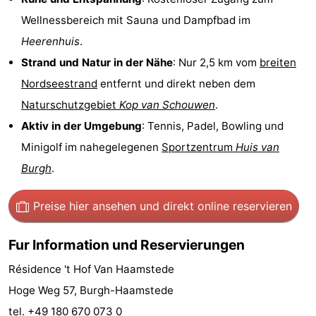
Wellnessbereich mit Sauna und Dampfbad im
Aussichtspunkte
Attraktionen
Heerenhuis
.
-
Strand und Natur in der Nähe
: Nur 2,5 km vom
breiten
Nordseestrand
entfernt und direkt neben dem
Rundfahrten
-
Naturschutzgebiet
Kop van Schouwen
.
Spielplätze
-
Aktiv in der Umgebung
: Tennis, Padel, Bowling und
Minigolf im nahegelegenen
Sportzentrum
Huis van
Indoor-
-
Burgh
.
Spielplätze
Bowling
-
Preise hier ansehen
und direkt online reservieren
Minigolfplätze
Wellness-
Zentren
Dörfer
Fur Information und Reservierungen
Résidence 't Hof Van Haamstede
&
Natur
Hoge Weg 57, Burgh-Haamstede
Städte
Führungen
tel. +49 180 670 073 0