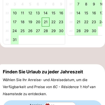
3
4
5
6
7
8
9
7
8
9
10
32
37
Leiden
Bollenstreek
10
11
12
13
14
15
16
14
15
16
17
33
38
-
17
18
19
20
21
22
23
21
22
23
24
34
39
Natur
-
24
25
26
27
28
29
30
28
29
30
35
40
Hollands
Noordwijk
-
31
36
Duin
Katwijk
-
Scheveningen
-
Finden Sie Urlaub zu jeder Jahreszeit
Den
-
Wählen Sie Ihr Anreise- und Abreisedatum, um die
Haag
Rotterdam
-
Verfügbarkeit und Preise von
6C - Résidence 't Hof van
Rockanje
Zeeland
Haamstede
zu entdecken.
Schouwen-