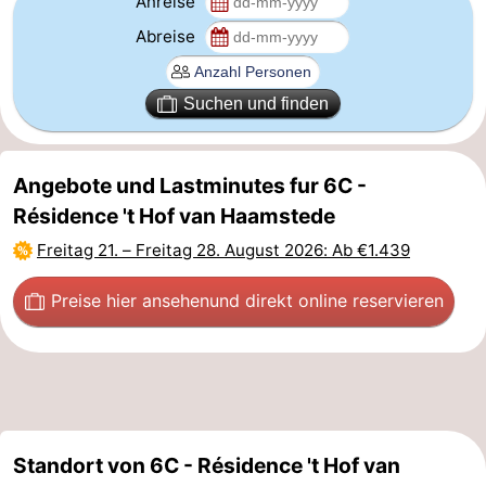
Anreise
Abreise
Duiveland
-
Renesse
-
Suchen und finden
Brouwershaven
-
Angebote und Lastminutes fur 6C -
Bruinisse
-
Résidence 't Hof van Haamstede
Zierikzee
-
Freitag 21.
–
Freitag 28. August 2026
: Ab €1.439
Natur
-
Preise hier ansehen
und direkt online reservieren
Oosterschelde
Natur
Walcheren
Kop
-
van
Veere
-
Standort von 6C - Résidence 't Hof van
Schouwen
Natur
-