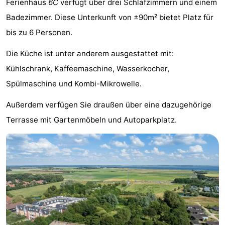
Ferienhaus
6C
verfügt über drei Schlafzimmern und einem
Buitenheem
-
Badezimmer. Diese Unterkunft von ±90m² bietet Platz für
bis zu 6 Personen.
Duinoord
-
Die Küche ist unter anderem ausgestattet mit:
Ginsterveld
-
Kühlschrank, Kaffeemaschine, Wasserkocher,
Julianahoeve
-
Spülmaschine und Kombi-Mikrowelle.
Livingstone
-
Außerdem verfügen Sie draußen über eine dazugehörige
Terrasse mit Gartenmöbeln und Autoparkplatz.
Resort
-
Haamstede
Résidence
-
't
Schouwen
-
Hof
Schouwse
-
van
Valleien
Wijde
-