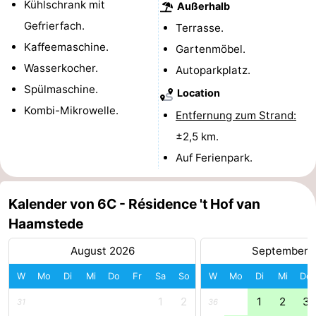
Kühlschrank mit
Außerhalb
und
Veranstaltungen
Gefrierfach.
Terrasse.
Kaffeemaschine.
Gartenmöbel.
trinken
Praktisch
Wasserkocher.
Autoparkplatz.
Forum
Spülmaschine.
Location
Kombi-Mikrowelle.
Entfernung zum Strand:
Route
±2,5 km.
-
Auf Ferienpark.
Parken
Reisebuchshop
Kalender von 6C - Résidence 't Hof van
Medizin
Haamstede
Adressen
Region
August 2026
September 
W
Mo
Di
Mi
Do
Fr
Sa
So
W
Mo
Di
Mi
Do
Südholland
1
2
1
2
3
31
36
-