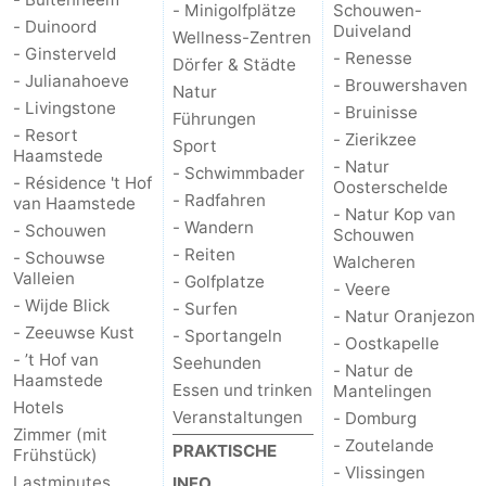
- Minigolfplätze
Schouwen-
- Duinoord
Duiveland
Wellness-Zentren
- Ginsterveld
- Renesse
Dörfer & Städte
- Julianahoeve
- Brouwershaven
Natur
- Livingstone
- Bruinisse
Führungen
- Resort
- Zierikzee
Sport
Haamstede
- Natur
- Schwimmbader
- Résidence 't Hof
Oosterschelde
- Radfahren
van Haamstede
- Natur Kop van
- Wandern
- Schouwen
Schouwen
- Reiten
- Schouwse
Walcheren
Valleien
- Golfplatze
- Veere
- Wijde Blick
- Surfen
- Natur Oranjezon
- Zeeuwse Kust
- Sportangeln
- Oostkapelle
- ’t Hof van
Seehunden
- Natur de
Haamstede
Essen und trinken
Mantelingen
Hotels
Veranstaltungen
- Domburg
Zimmer (mit
- Zoutelande
PRAKTISCHE
Frühstück)
- Vlissingen
Lastminutes
INFO.