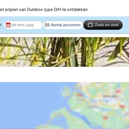
n prijzen van
Duinbox type D/H
te ontdekken.
en
Zoek en vind