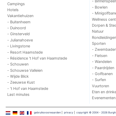
- Binnenspeel
Campings
- Bowlen
Hotels
- Minigolfban
Vakantiehuizen
Wellness cent
- Buitenheem
Dorpen & Ste
- Duinoord
Natuur
- Ginsterveld
Rondleidinge
- Julianahoeve
Sporten
- Livingstone
- Zwembade
- Resort Haamstede
- Fietsen
- Résidence 't Hof van Haamstede
- Wandelen
- Schouwen
- Paardrijden
- Schouwse Valleien
- Golfbanen
- Wijde Blick
- Surfen
- Zeeuwse Kust
Vuurtoren
- ’t Hof van Haamstede
Eten en drink
Last minutes
Evenementen
gebruiksvoorwaarden
|
privacy
|
copyright © 2004 - 2026 Bur