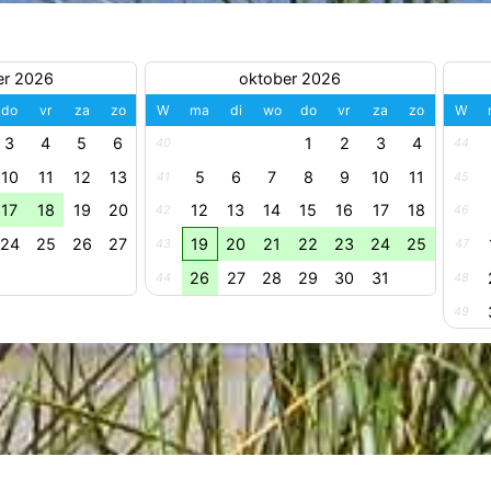
er 2026
oktober 2026
do
vr
za
zo
W
ma
di
wo
do
vr
za
zo
W
3
4
5
6
1
2
3
4
40
44
10
11
12
13
5
6
7
8
9
10
11
41
45
17
18
19
20
12
13
14
15
16
17
18
42
46
24
25
26
27
19
20
21
22
23
24
25
43
47
26
27
28
29
30
31
44
48
49