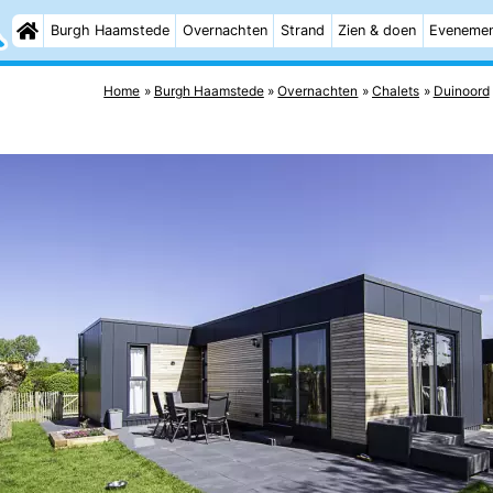
Burgh Haamstede
Overnachten
Strand
Zien & doen
Eveneme
Home
Burgh Haamstede
Overnachten
Chalets
Duinoord