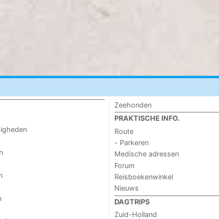
Zeehonden
PRAKTISCHE INFO.
digheden
Route
- Parkeren
n
Medische adressen
Forum
n
Reisboekenwinkel
Nieuws
n
DAGTRIPS
Zuid-Holland