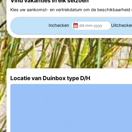
Vind vakanties in elk seizoen
Kies uw aankomst- en vertrekdatum om de beschikbaarheid e
Inchecken
Uitcheck
Locatie van Duinbox type D/H