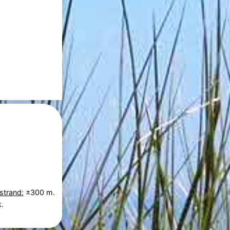
strand:
±300 m.
.