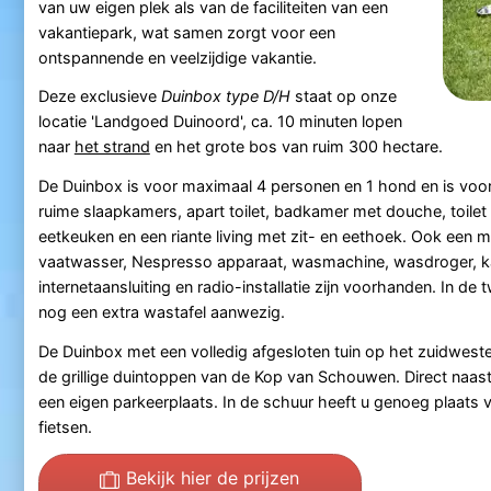
van uw eigen plek als van de faciliteiten van een
vakantiepark, wat samen zorgt voor een
ontspannende en veelzijdige vakantie.
Deze exclusieve
Duinbox type D/H
staat op onze
locatie 'Landgoed Duinoord', ca. 10 minuten lopen
naar
het strand
en het grote bos van ruim 300 hectare.
De Duinbox is voor maximaal 4 personen en 1 hond en is voor
ruime slaapkamers, apart toilet, badkamer met douche, toilet 
eetkeuken en een riante living met zit- en eethoek. Ook een 
vaatwasser, Nespresso apparaat, wasmachine, wasdroger, kab
internetaansluiting en radio-installatie zijn voorhanden. In d
nog een extra wastafel aanwezig.
De Duinbox met een volledig afgesloten tuin op het zuidweste
de grillige duintoppen van de Kop van Schouwen. Direct naas
een eigen parkeerplaats. In de schuur heeft u genoeg plaats 
fietsen.
Bekijk hier de prijzen