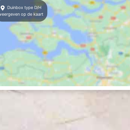
Duinbox type D/H
weergeven op de kaart