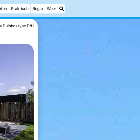
nten
Praktisch
Regio
Weer
Duinbox type D/H