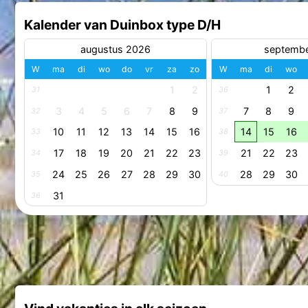
Kalender van Duinbox type D/H
augustus 2026
septemb
W
ma
di
wo
do
vr
za
zo
W
ma
di
wo
1
2
1
2
31
36
3
4
5
6
7
8
9
7
8
9
32
37
10
11
12
13
14
15
16
14
15
16
33
38
17
18
19
20
21
22
23
21
22
23
34
39
24
25
26
27
28
29
30
28
29
30
35
40
31
36