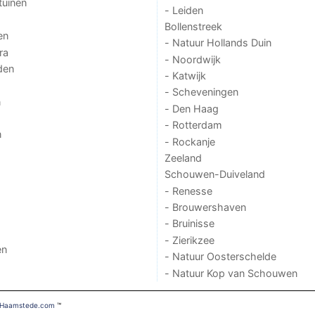
tuinen
- Leiden
Bollenstreek
en
- Natuur Hollands Duin
ra
- Noordwijk
den
- Katwijk
- Scheveningen
n
- Den Haag
- Rotterdam
n
- Rockanje
Zeeland
Schouwen-Duiveland
- Renesse
- Brouwershaven
- Bruinisse
- Zierikzee
en
- Natuur Oosterschelde
- Natuur Kop van Schouwen
ghHaamstede.com
™