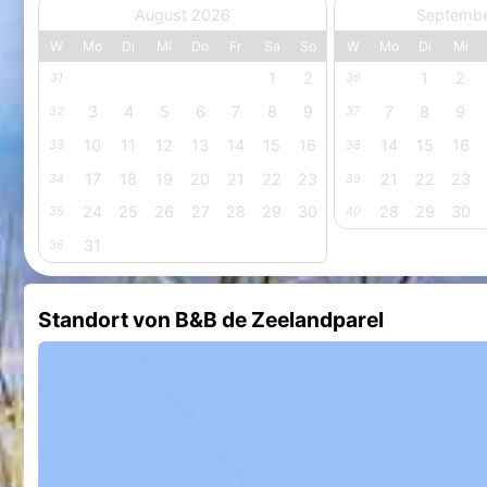
August 2026
Septemb
W
Mo
Di
Mi
Do
Fr
Sa
So
W
Mo
Di
Mi
1
2
1
2
31
36
3
4
5
6
7
8
9
7
8
9
32
37
10
11
12
13
14
15
16
14
15
16
33
38
17
18
19
20
21
22
23
21
22
23
34
39
24
25
26
27
28
29
30
28
29
30
35
40
31
36
Standort von B&B de Zeelandparel