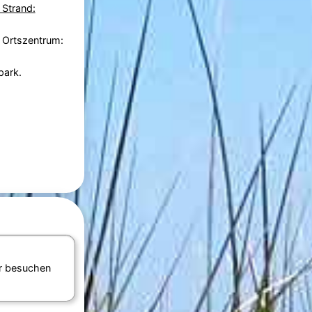
 Strand:
 Ortszentrum:
park.
r besuchen