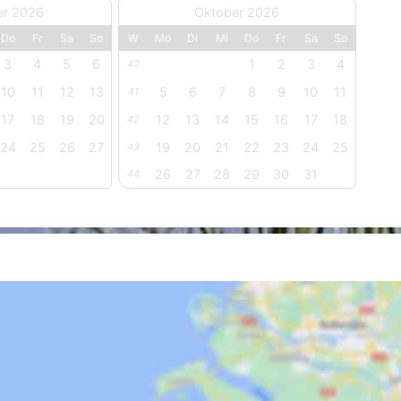
er 2026
Oktober 2026
Do
Fr
Sa
So
W
Mo
Di
Mi
Do
Fr
Sa
So
3
4
5
6
1
2
3
4
40
10
11
12
13
5
6
7
8
9
10
11
41
17
18
19
20
12
13
14
15
16
17
18
42
24
25
26
27
19
20
21
22
23
24
25
43
26
27
28
29
30
31
44