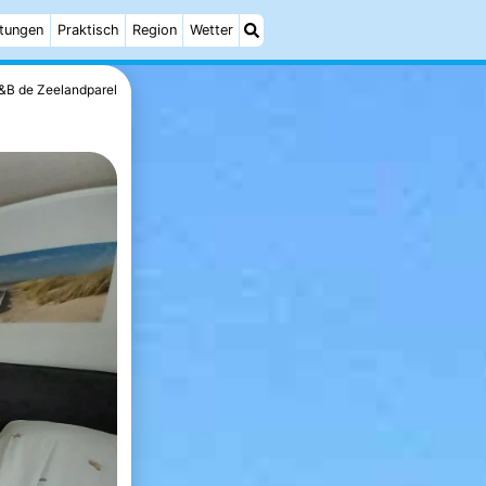
ltungen
Praktisch
Region
Wetter
&B de Zeelandparel