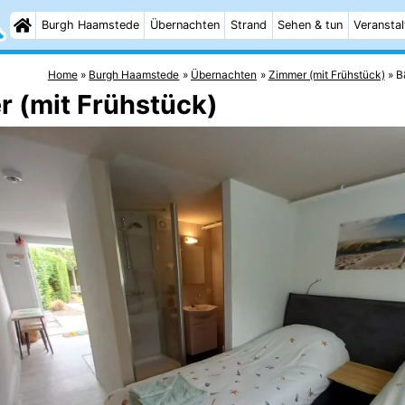
Burgh Haamstede
Übernachten
Strand
Sehen & tun
Veransta
Home
Burgh Haamstede
Übernachten
Zimmer (mit Frühstück)
B
r (mit Frühstück)