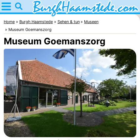
Home
Burgh
Home
Burgh Haamstede
Sehen & tun
Museen
Museum Goemanszorg
Haamstede
Tipps
Museum Goemanszorg
Für
kindern
Natur
Kop
Übernachten
van
Appartements
Schouwen
Campingplätze
Ferienhäuser
-