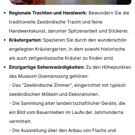
Sport
Regionale Trachten und Handwerk:
Bewundern Sie die
traditionelle Zeeländische Tracht und feine
-
Handwerkskunst, darunter Spitzenarbeit und Stickerei.
Schwimmbader
-
Kräutergarten:
Spazieren Sie durch den wunderschön
angelegten Kräutergarten, in dem sowohl historische
Radfahren
-
als auch zeitgenössische Kräuter zu finden sind.
Wandern
-
Einzigartige Sehenswürdigkeiten:
Zu den Höhepunkten
des
Museum Goemanszorg
gehören:
Reiten
-
- Das "Zeeländische Zimmer", eingerichtet mit typisch
Golfplatze
-
zeeländischen Möbeln und Dekorationen.
- Die Sammlung alter landwirtschaftlicher Geräte, die
Surfen
-
ein Bild vom Bauernleben im Laufe der Jahrhunderte
Sportangeln
Seehunden
vermittelt.
- Die Ausstellung über den Anbau von Flachs und
Essen