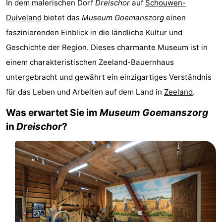
In dem malerischen Dorf
Dreischor
auf
Schouwen-
Buitenheem
-
Duiveland
bietet das
Museum Goemanszorg
einen
faszinierenden Einblick in die ländliche Kultur und
Duinoord
-
Geschichte der Region. Dieses charmante Museum ist in
Ginsterveld
-
einem charakteristischen Zeeland-Bauernhaus
untergebracht und gewährt ein einzigartiges Verständnis
Julianahoeve
-
für das Leben und Arbeiten auf dem Land in
Zeeland
.
Livingstone
-
Was erwartet Sie im
Museum Goemanszorg
Resort
-
in
Dreischor
?
Haamstede
Résidence
-
't
Schouwen
-
Hof
Schouwse
-
van
Valleien
Wijde
-