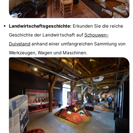
Aussichtspunkte
Attraktionen
-
Landwirtschaftsgeschichte:
Erkunden Sie die reiche
Geschichte der Landwirtschaft auf
Schouwen-
Rundfahrten
-
Duiveland
anhand einer umfangreichen Sammlung von
Spielplätze
-
Werkzeugen, Wagen und Maschinen.
Indoor-
-
Spielplätze
Bowling
-
Minigolfplätze
Wellness-
Zentren
Dörfer
&
Natur
Städte
Führungen