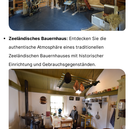
Haamstede
Blick
Zeeuwse
-
Kust
’t
Hotels
Hof
Zimmer
Zeeländisches Bauernhaus:
Entdecken Sie die
van
(mit
Lastminutes
authentische Atmosphäre eines traditionellen
Zeeländischen Bauernhauses mit historischer
Haamstede
Frühstück)
Strand
Einrichtung und Gebrauchsgegenständen.
Sehen
&
-
tun
Museen
-
Denkmäler
-
Mühlen
-