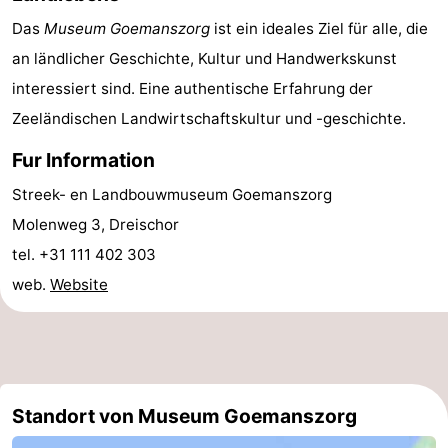
Das
Museum Goemanszorg
ist ein ideales Ziel für alle, die
Leiden
Bollenstreek
an ländlicher Geschichte, Kultur und Handwerkskunst
-
interessiert sind. Eine authentische Erfahrung der
Zeeländischen Landwirtschaftskultur und -geschichte.
Natur
-
Fur Information
Hollands
Noordwijk
-
Streek- en Landbouwmuseum Goemanszorg
Duin
Katwijk
-
Molenweg 3, Dreischor
tel. +31 111 402 303
Scheveningen
-
web.
Website
Den
-
Haag
Rotterdam
-
Rockanje
Zeeland
Standort von Museum Goemanszorg
Schouwen-