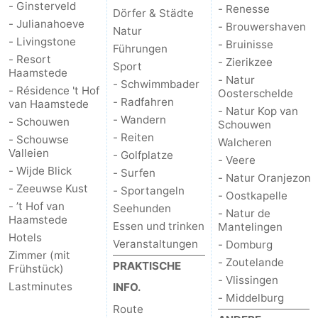
- Ginsterveld
- Renesse
Dörfer & Städte
- Julianahoeve
- Brouwershaven
Natur
- Livingstone
- Bruinisse
Führungen
- Resort
- Zierikzee
Sport
Haamstede
- Natur
- Schwimmbader
- Résidence 't Hof
Oosterschelde
- Radfahren
van Haamstede
- Natur Kop van
- Wandern
- Schouwen
Schouwen
- Reiten
- Schouwse
Walcheren
Valleien
- Golfplatze
- Veere
- Wijde Blick
- Surfen
- Natur Oranjezon
- Zeeuwse Kust
- Sportangeln
- Oostkapelle
- ’t Hof van
Seehunden
- Natur de
Haamstede
Essen und trinken
Mantelingen
Hotels
Veranstaltungen
- Domburg
Zimmer (mit
- Zoutelande
PRAKTISCHE
Frühstück)
- Vlissingen
Lastminutes
INFO.
- Middelburg
Route