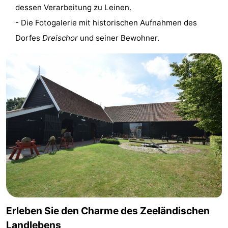
dessen Verarbeitung zu Leinen.
und
Veranstaltungen
- Die Fotogalerie mit historischen Aufnahmen des
Dorfes
Dreischor
und seiner Bewohner.
trinken
Praktisch
Forum
Route
-
Parken
Reisebuchshop
Medizin
Adressen
Region
Südholland
Erleben Sie den Charme des Zeeländischen
-
Landlebens