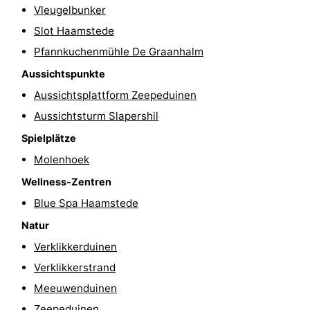
Vleugelbunker
Aussichtspunkte
Attraktionen
Slot Haamstede
-
Pfannkuchenmühle De Graanhalm
Aussichtspunkte
Rundfahrten
-
Aussichtsplattform Zeepeduinen
Spielplätze
-
Aussichtsturm Slapershil
Spielplätze
Indoor-
-
Molenhoek
Spielplätze
Bowling
-
Wellness-Zentren
Blue Spa Haamstede
Minigolfplätze
Wellness-
Natur
Zentren
Dörfer
Verklikkerduinen
Verklikkerstrand
&
Natur
Meeuwenduinen
Städte
Führungen
Zeepeduinen