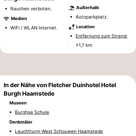
Außerhalb
Haamstede
Blick
Zeeuwse
-
Rauchen verboten.
Autoparkplatz.
Medien
Kust
’t
Hotels
Location
WiFi / WLAN Internet.
Hof
Zimmer
Entfernung zum Strand:
±1,7 km.
van
(mit
Lastminutes
Haamstede
Frühstück)
Strand
Sehen
In der Nähe von Fletcher Duinhotel Hotel
&
-
Burgh Haamstede
Museen
tun
Museen
-
Burghse Schule
Denkmäler
-
Denkmäler
Mühlen
-
Leuchtturm West Schouwen Haamstede