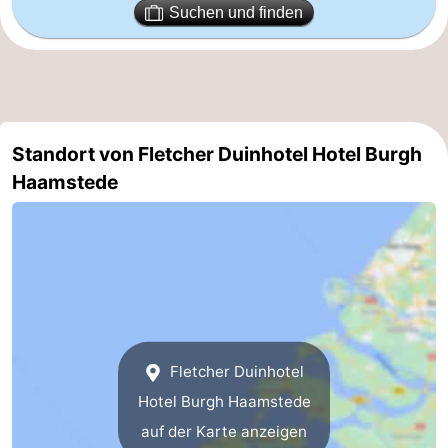
Suchen und finden
und
Veranstaltungen
trinken
Praktisch
Forum
Standort von Fletcher Duinhotel Hotel Burgh
Route
Haamstede
-
Parken
Reisebuchshop
Medizin
Adressen
Region
Fletcher Duinhotel
Südholland
Hotel Burgh Haamstede
auf der Karte anzeigen
-