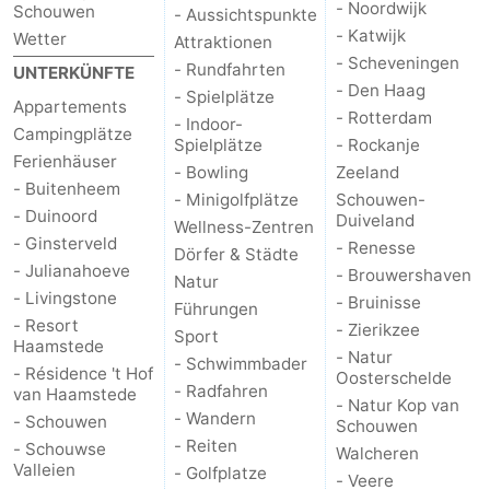
- Noordwijk
Schouwen
- Aussichtspunkte
- Katwijk
Wetter
Attraktionen
Oranjezon
Oostkapelle
-
- Scheveningen
- Rundfahrten
UNTERKÜNFTE
- Den Haag
Natur
-
- Spielplätze
Appartements
- Rotterdam
- Indoor-
Campingplätze
de
Domburg
-
Spielplätze
- Rockanje
Ferienhäuser
- Bowling
Zeeland
- Buitenheem
Mantelingen
Zoutelande
-
- Minigolfplätze
Schouwen-
- Duinoord
Duiveland
Wellness-Zentren
Vlissingen
-
- Ginsterveld
- Renesse
Dörfer & Städte
- Julianahoeve
- Brouwershaven
Natur
Middelburg
Wetter
- Livingstone
- Bruinisse
Führungen
- Resort
- Zierikzee
Sport
Kontakt
Haamstede
- Natur
- Schwimmbader
- Résidence 't Hof
Oosterschelde
- Radfahren
van Haamstede
- Natur Kop van
- Wandern
- Schouwen
Schouwen
- Reiten
- Schouwse
Walcheren
Valleien
- Golfplatze
- Veere