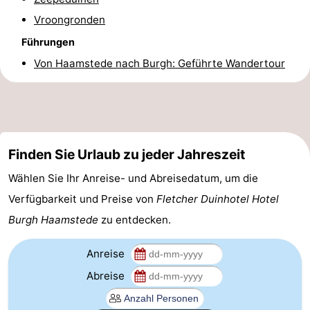
Vroongronden
Sport
Führungen
-
Von Haamstede nach Burgh: Geführte Wandertour
Schwimmbader
-
Radfahren
-
Wandern
-
Finden Sie Urlaub zu jeder Jahreszeit
Reiten
-
Wählen Sie Ihr Anreise- und Abreisedatum, um die
Verfügbarkeit und Preise von
Fletcher Duinhotel Hotel
Golfplatze
-
Burgh Haamstede
zu entdecken.
Surfen
-
Anreise
Sportangeln
Seehunden
Abreise
Essen