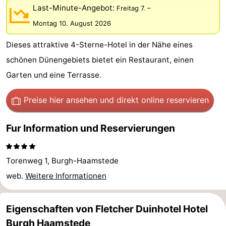
Last-Minute-Angebot:
Freitag 7.
–
Buitenheem
-
Montag 10. August 2026
Duinoord
-
Dieses attraktive 4-Sterne-Hotel in der Nähe eines
Ginsterveld
-
schönen Dünengebiets bietet ein Restaurant, einen
Garten und eine Terrasse.
Julianahoeve
-
Preise hier ansehen
und direkt online reservieren
Livingstone
-
Resort
-
Fur Information und Reservierungen
Haamstede
Résidence
-
Torenweg 1, Burgh-Haamstede
't
Schouwen
-
web.
Weitere Informationen
Hof
Schouwse
-
Eigenschaften von Fletcher Duinhotel Hotel
van
Valleien
Wijde
-
Burgh Haamstede