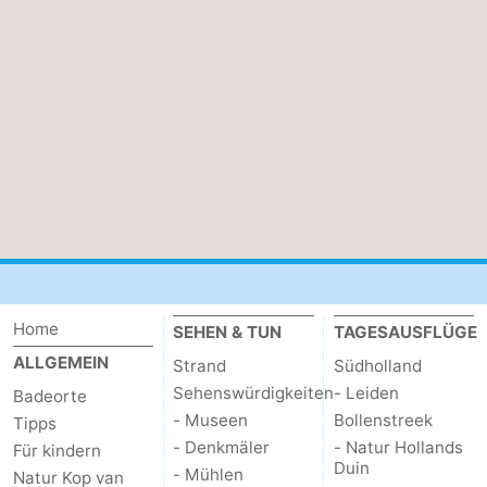
Duiveland
-
Renesse
-
Brouwershaven
-
Bruinisse
-
Zierikzee
-
Natur
-
Home
SEHEN & TUN
TAGESAUSFLÜGE
Oosterschelde
Natur
Walcheren
ALLGEMEIN
Strand
Südholland
Kop
-
Sehenswürdigkeiten
- Leiden
Badeorte
- Museen
Bollenstreek
Tipps
van
Veere
-
- Denkmäler
- Natur Hollands
Für kindern
Duin
- Mühlen
Natur Kop van
Schouwen
Natur
-