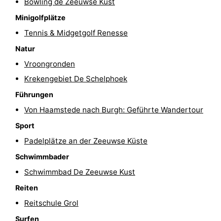
Bowling de Zeeuwse Kust
Aussichtspunkte
Attraktionen
Minigolfplätze
Tennis & Midgetgolf Renesse
-
Natur
Rundfahrten
-
Vroongronden
Krekengebiet De Schelphoek
Spielplätze
-
Führungen
Indoor-
-
Von Haamstede nach Burgh: Geführte Wandertour
Spielplätze
Bowling
-
Sport
Padelplätze an der Zeeuwse Küste
Minigolfplätze
Wellness-
Schwimmbader
Zentren
Dörfer
Schwimmbad De Zeeuwse Kust
Reiten
&
Natur
Reitschule Grol
Städte
Führungen
Surfen