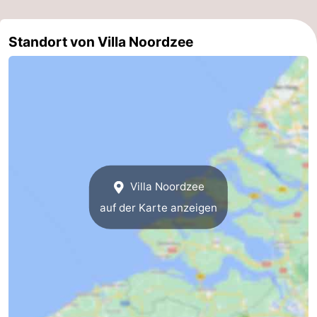
und
Veranstaltungen
Standort von Villa Noordzee
trinken
Praktisch
Forum
Route
-
Parken
Reisebuchshop
Villa Noordzee
auf der Karte anzeigen
Medizin
Adressen
Region
Südholland
-