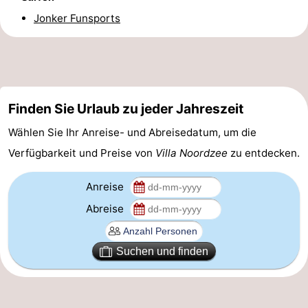
Jonker Funsports
Sport
-
Schwimmbader
-
Finden Sie Urlaub zu jeder Jahreszeit
Radfahren
-
Wählen Sie Ihr Anreise- und Abreisedatum, um die
Wandern
-
Verfügbarkeit und Preise von
Villa Noordzee
zu entdecken.
Reiten
-
Anreise
Golfplatze
-
Abreise
Surfen
-
Suchen und finden
Sportangeln
Seehunden
Essen