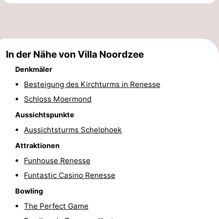
Haamstede
Blick
Zeeuwse
-
Kust
’t
Hotels
In der Nähe von Villa Noordzee
Hof
Zimmer
Denkmäler
van
(mit
Lastminutes
Besteigung des Kirchturms in Renesse
Schloss Moermond
Haamstede
Frühstück)
Strand
Aussichtspunkte
Sehen
Aussichtsturms Schelphoek
&
-
Attraktionen
Funhouse Renesse
tun
Museen
-
Funtastic Casino Renesse
Denkmäler
-
Bowling
The Perfect Game
Mühlen
-