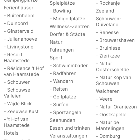
Spielplätze
- Rockanje
Ferienhäuser
- Bowling
Zeeland
Oranjezon
Oostkapelle
-
- Buitenheem
- Minigolfplätze
Schouwen-
- Duinoord
Duiveland
Natur
-
Wellness-Zentren
- Ginsterveld
- Renesse
Dörfer & Städte
- Julianahoeve
- Brouwershaven
de
Domburg
-
Natur
- Livingstone
- Bruinisse
Führungen
Mantelingen
Zoutelande
-
- Resort
- Zierikzee
Sport
Haamstede
- Natur
- Schwimmbader
- Résidence 't Hof
Vlissingen
-
Oosterschelde
- Radfahren
van Haamstede
- Natur Kop van
- Wandern
- Schouwen
Middelburg
Wetter
Schouwen
- Reiten
- Schouwse
Walcheren
Valleien
Kontakt
- Golfplatze
- Veere
- Wijde Blick
- Surfen
- Natur Oranjezon
- Zeeuwse Kust
- Sportangeln
- Oostkapelle
- ’t Hof van
Seehunden
- Natur de
Haamstede
Essen und trinken
Mantelingen
Hotels
Veranstaltungen
- Domburg