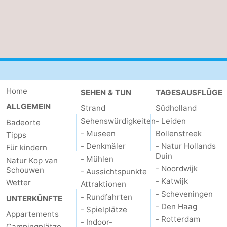
Duiveland
-
Renesse
-
Brouwershaven
-
Bruinisse
-
Home
SEHEN & TUN
TAGESAUSFLÜGE
ALLGEMEIN
Strand
Südholland
Zierikzee
-
Sehenswürdigkeiten
- Leiden
Badeorte
Natur
-
- Museen
Bollenstreek
Tipps
- Denkmäler
- Natur Hollands
Für kindern
Oosterschelde
Natur
Walcheren
Duin
- Mühlen
Natur Kop van
- Noordwijk
Schouwen
- Aussichtspunkte
Kop
-
- Katwijk
Wetter
Attraktionen
- Scheveningen
- Rundfahrten
UNTERKÜNFTE
van
Veere
-
- Den Haag
- Spielplätze
Appartements
- Rotterdam
- Indoor-
Schouwen
Natur
-
Campingplätze