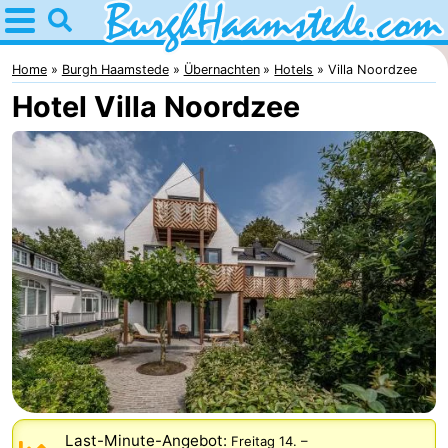
Home
Burgh
Home
Burgh Haamstede
Übernachten
Hotels
Villa Noordzee
Hotel Villa Noordzee
Haamstede
Tipps
Für
kindern
Natur
Kop
Übernachten
van
Appartements
Schouwen
Campingplätze
Ferienhäuser
-
Last-Minute-Angebot:
Freitag 14.
–