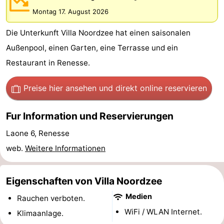
Buitenheem
-
Montag 17. August 2026
Die Unterkunft Villa Noordzee hat einen saisonalen
Duinoord
-
Außenpool, einen Garten, eine Terrasse und ein
Ginsterveld
-
Restaurant in Renesse.
Julianahoeve
-
Preise hier ansehen
und direkt online reservieren
Livingstone
-
Fur Information und Reservierungen
Resort
-
Laone 6, Renesse
Haamstede
Résidence
-
web.
Weitere Informationen
't
Schouwen
-
Eigenschaften von Villa Noordzee
Hof
Schouwse
-
Medien
Rauchen verboten.
WiFi / WLAN Internet.
Klimaanlage.
van
Valleien
Wijde
-