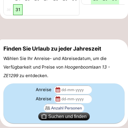
31
Leiden
Bollenstreek
36
-
Natur
-
Finden Sie Urlaub zu jeder Jahreszeit
Hollands
Noordwijk
-
Wählen Sie Ihr Anreise- und Abreisedatum, um die
Duin
Katwijk
-
Verfügbarkeit und Preise von
Hoogenboomlaan 13 -
Scheveningen
-
ZE1299
zu entdecken.
Den
-
Anreise
Abreise
Haag
Rotterdam
-
Rockanje
Zeeland
Suchen und finden
Schouwen-