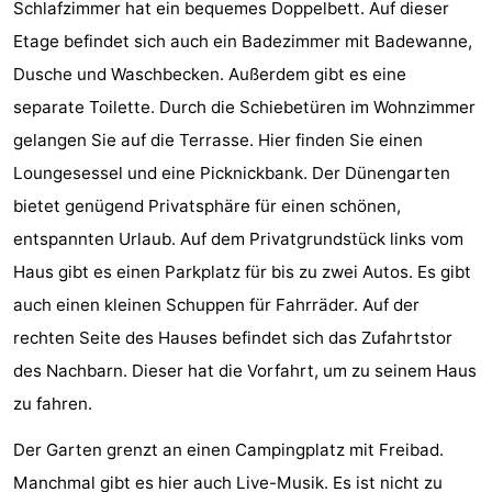
Schlafzimmer hat ein bequemes Doppelbett. Auf dieser
Aussichtspunkte
Attraktionen
Etage befindet sich auch ein Badezimmer mit Badewanne,
Dusche und Waschbecken. Außerdem gibt es eine
-
separate Toilette. Durch die Schiebetüren im Wohnzimmer
Rundfahrten
-
gelangen Sie auf die Terrasse. Hier finden Sie einen
Loungesessel und eine Picknickbank. Der Dünengarten
Spielplätze
-
bietet genügend Privatsphäre für einen schönen,
Indoor-
-
entspannten Urlaub. Auf dem Privatgrundstück links vom
Haus gibt es einen Parkplatz für bis zu zwei Autos. Es gibt
Spielplätze
Bowling
-
auch einen kleinen Schuppen für Fahrräder. Auf der
Minigolfplätze
Wellness-
rechten Seite des Hauses befindet sich das Zufahrtstor
des Nachbarn. Dieser hat die Vorfahrt, um zu seinem Haus
Zentren
Dörfer
zu fahren.
&
Natur
Der Garten grenzt an einen Campingplatz mit Freibad.
Städte
Führungen
Manchmal gibt es hier auch Live-Musik. Es ist nicht zu