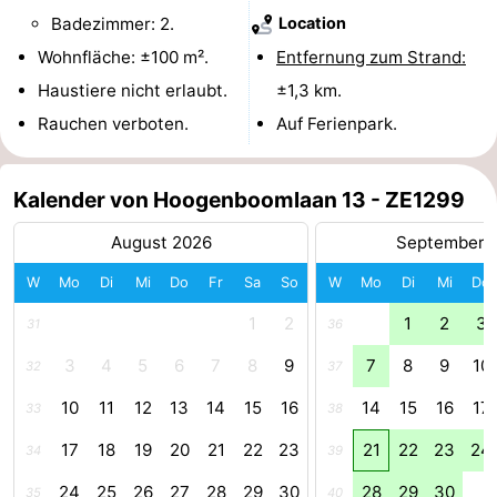
Badezimmer: 2.
Location
und
Veranstaltungen
Wohnfläche: ±100 m².
Entfernung zum Strand:
trinken
Praktisch
Haustiere nicht erlaubt.
±1,3 km.
Rauchen verboten.
Auf Ferienpark.
Forum
Route
Kalender von Hoogenboomlaan 13 - ZE1299
-
August 2026
September 
W
Mo
Di
Mi
Do
Fr
Sa
So
W
Mo
Di
Mi
Do
Parken
Reisebuchshop
1
2
1
2
3
31
36
Medizin
3
4
5
6
7
8
9
7
8
9
10
32
37
Adressen
Region
10
11
12
13
14
15
16
14
15
16
17
33
38
Südholland
17
18
19
20
21
22
23
21
22
23
24
34
39
-
24
25
26
27
28
29
30
28
29
30
35
40