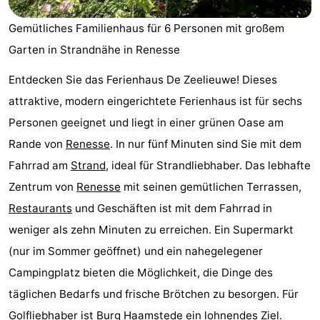
Buitenheem
-
Gemütliches Familienhaus für 6 Personen mit großem
Garten in Strandnähe in Renesse
Duinoord
-
Entdecken Sie das Ferienhaus De Zeelieuwe! Dieses
Ginsterveld
-
attraktive, modern eingerichtete Ferienhaus ist für sechs
Julianahoeve
-
Personen geeignet und liegt in einer grünen Oase am
Rande von
Renesse
. In nur fünf Minuten sind Sie mit dem
Livingstone
-
Fahrrad am
Strand
, ideal für Strandliebhaber. Das lebhafte
Resort
-
Zentrum von
Renesse
mit seinen gemütlichen Terrassen,
Restaurants
und Geschäften ist mit dem Fahrrad in
Haamstede
Résidence
-
weniger als zehn Minuten zu erreichen. Ein Supermarkt
't
Schouwen
-
(nur im Sommer geöffnet) und ein nahegelegener
Campingplatz bieten die Möglichkeit, die Dinge des
Hof
Schouwse
-
täglichen Bedarfs und frische Brötchen zu besorgen. Für
van
Valleien
Wijde
-
Golfliebhaber ist Burg Haamstede ein lohnendes Ziel.