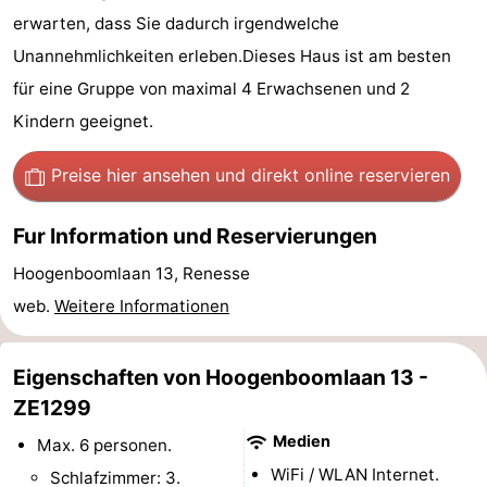
erwarten, dass Sie dadurch irgendwelche
Sport
Unannehmlichkeiten erleben.Dieses Haus ist am besten
-
für eine Gruppe von maximal 4 Erwachsenen und 2
Kindern geeignet.
Schwimmbader
-
Preise hier ansehen
und direkt online reservieren
Radfahren
-
Wandern
-
Fur Information und Reservierungen
Hoogenboomlaan 13, Renesse
Reiten
-
web.
Weitere Informationen
Golfplatze
-
Eigenschaften von Hoogenboomlaan 13 -
Surfen
-
ZE1299
Sportangeln
Seehunden
Medien
Max. 6 personen.
Essen
WiFi / WLAN Internet.
Schlafzimmer: 3.