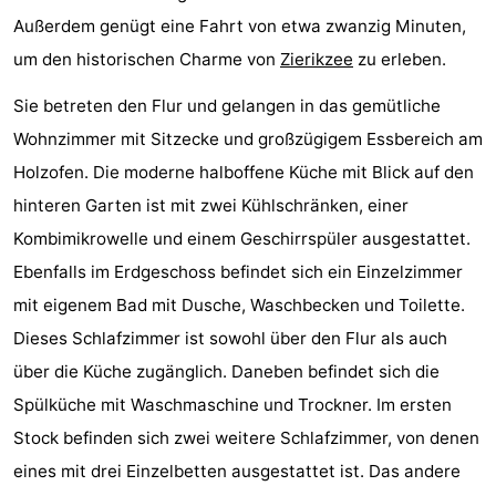
Außerdem genügt eine Fahrt von etwa zwanzig Minuten,
Haamstede
Blick
Zeeuwse
-
um den historischen Charme von
Zierikzee
zu erleben.
Kust
’t
Hotels
Sie betreten den Flur und gelangen in das gemütliche
Hof
Zimmer
Wohnzimmer mit Sitzecke und großzügigem Essbereich am
Holzofen. Die moderne halboffene Küche mit Blick auf den
van
(mit
Lastminutes
hinteren Garten ist mit zwei Kühlschränken, einer
Haamstede
Frühstück)
Strand
Kombimikrowelle und einem Geschirrspüler ausgestattet.
Ebenfalls im Erdgeschoss befindet sich ein Einzelzimmer
Sehen
mit eigenem Bad mit Dusche, Waschbecken und Toilette.
&
-
Dieses Schlafzimmer ist sowohl über den Flur als auch
über die Küche zugänglich. Daneben befindet sich die
tun
Museen
-
Spülküche mit Waschmaschine und Trockner. Im ersten
Denkmäler
-
Stock befinden sich zwei weitere Schlafzimmer, von denen
eines mit drei Einzelbetten ausgestattet ist. Das andere
Mühlen
-