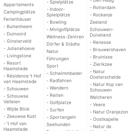
- Den Haag
- Spielplätze
Appartements
- Rotterdam
- Indoor-
Campingplätze
Spielplätze
- Rockanje
Ferienhäuser
- Bowling
Zeeland
- Buitenheem
- Minigolfplätze
Schouwen-
- Duinoord
Duiveland
Wellness-Zentren
- Ginsterveld
- Renesse
Dörfer & Städte
- Julianahoeve
- Brouwershaven
Natur
- Livingstone
- Bruinisse
Führungen
- Resort
- Zierikzee
Sport
Haamstede
- Natur
- Schwimmbader
- Résidence 't Hof
Oosterschelde
- Radfahren
van Haamstede
- Natur Kop van
- Wandern
- Schouwen
Schouwen
- Reiten
- Schouwse
Walcheren
Valleien
- Golfplatze
- Veere
- Wijde Blick
- Surfen
- Natur Oranjezon
- Zeeuwse Kust
- Sportangeln
- Oostkapelle
- ’t Hof van
Seehunden
- Natur de
Haamstede