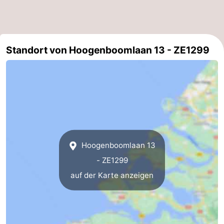
Duiveland
-
Renesse
-
Standort von Hoogenboomlaan 13 - ZE1299
Brouwershaven
-
Bruinisse
-
Zierikzee
-
Natur
-
Hoogenboomlaan 13
Oosterschelde
Natur
Walcheren
- ZE1299
auf der Karte anzeigen
Kop
-
van
Veere
-
Schouwen
Natur
-