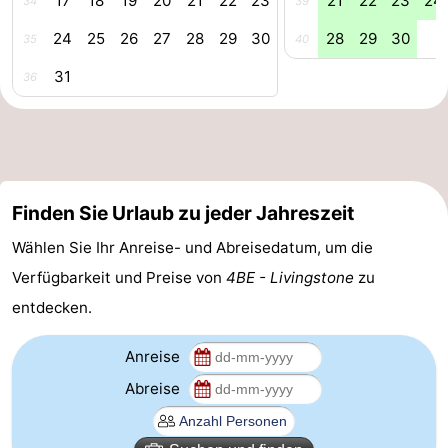
17
18
19
20
21
22
23
21
22
23
24
34
39
Leiden
Bollenstreek
24
25
26
27
28
29
30
28
29
30
35
40
31
-
36
Natur
-
Hollands
Noordwijk
-
Finden Sie Urlaub zu jeder Jahreszeit
Duin
Katwijk
-
Wählen Sie Ihr Anreise- und Abreisedatum, um die
Scheveningen
-
Verfügbarkeit und Preise von
4BE - Livingstone
zu
Den
-
entdecken.
Haag
Rotterdam
-
Anreise
Abreise
Rockanje
Zeeland
Schouwen-