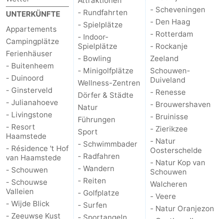
Attraktionen
- Scheveningen
- Rundfahrten
UNTERKÜNFTE
- Den Haag
- Spielplätze
Appartements
- Rotterdam
- Indoor-
Campingplätze
Spielplätze
- Rockanje
Ferienhäuser
- Bowling
Zeeland
- Buitenheem
- Minigolfplätze
Schouwen-
- Duinoord
Duiveland
Wellness-Zentren
- Ginsterveld
- Renesse
Dörfer & Städte
- Julianahoeve
- Brouwershaven
Natur
- Livingstone
- Bruinisse
Führungen
- Resort
- Zierikzee
Sport
Haamstede
- Natur
- Schwimmbader
- Résidence 't Hof
Oosterschelde
- Radfahren
van Haamstede
- Natur Kop van
- Wandern
- Schouwen
Schouwen
- Reiten
- Schouwse
Walcheren
Valleien
- Golfplatze
- Veere
- Wijde Blick
- Surfen
- Natur Oranjezon
- Zeeuwse Kust
- Sportangeln