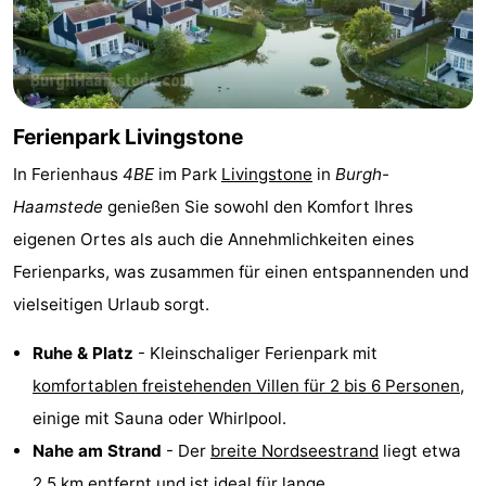
Haamstede
Blick
Zeeuwse
-
Kust
’t
Hotels
Hof
Zimmer
Ferienpark Livingstone
In Ferienhaus
4BE
im Park
Livingstone
in
Burgh-
van
(mit
Lastminutes
Haamstede
genießen Sie sowohl den Komfort Ihres
Haamstede
Frühstück)
Strand
eigenen Ortes als auch die Annehmlichkeiten eines
Ferienparks, was zusammen für einen entspannenden und
Sehen
vielseitigen Urlaub sorgt.
&
-
Ruhe & Platz
- Kleinschaliger Ferienpark mit
tun
Museen
-
komfortablen freistehenden Villen für 2 bis 6 Personen
,
einige mit Sauna oder Whirlpool.
Denkmäler
-
Nahe am Strand
- Der
breite Nordseestrand
liegt etwa
Mühlen
-
2,5 km entfernt und ist ideal für lange