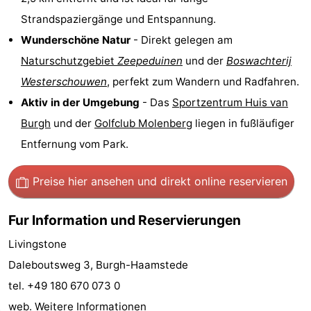
Strandspaziergänge und Entspannung.
Aussichtspunkte
Attraktionen
Wunderschöne Natur
- Direkt gelegen am
-
Naturschutzgebiet
Zeepeduinen
und der
Boswachterij
Westerschouwen
, perfekt zum Wandern und Radfahren.
Rundfahrten
-
Aktiv in der Umgebung
- Das
Sportzentrum Huis van
Spielplätze
-
Burgh
und der
Golfclub Molenberg
liegen in fußläufiger
Entfernung vom Park.
Indoor-
-
Spielplätze
Bowling
-
Preise hier ansehen
und direkt online reservieren
Minigolfplätze
Wellness-
Fur Information und Reservierungen
Zentren
Dörfer
Livingstone
Daleboutsweg 3, Burgh-Haamstede
&
Natur
tel. +49 180 670 073 0
Städte
Führungen
web.
Weitere Informationen