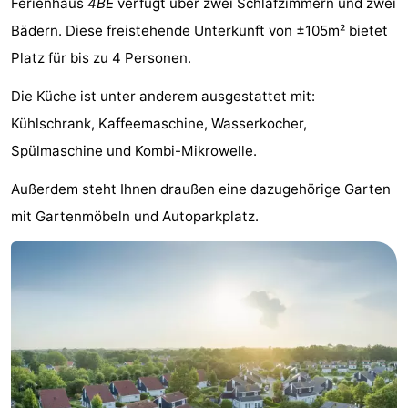
Ferienhaus
4BE
verfügt über zwei Schlafzimmern und zwei
Buitenheem
-
Bädern. Diese freistehende Unterkunft von ±105m² bietet
Platz für bis zu 4 Personen.
Duinoord
-
Die Küche ist unter anderem ausgestattet mit:
Ginsterveld
-
Kühlschrank, Kaffeemaschine, Wasserkocher,
Julianahoeve
-
Spülmaschine und Kombi-Mikrowelle.
Livingstone
-
Außerdem steht Ihnen draußen eine dazugehörige Garten
mit Gartenmöbeln und Autoparkplatz.
Resort
-
Haamstede
Résidence
-
't
Schouwen
-
Hof
Schouwse
-
van
Valleien
Wijde
-