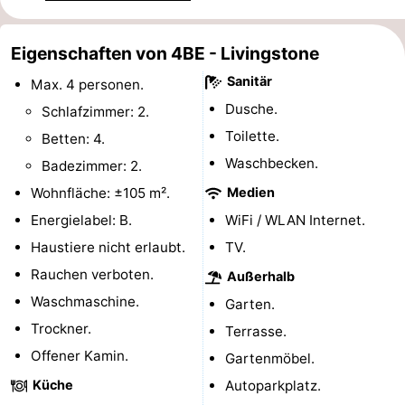
Sport
Eigenschaften von 4BE - Livingstone
-
Sanitär
Max. 4 personen.
Dusche.
Schwimmbader
-
Schlafzimmer: 2.
Toilette.
Betten: 4.
Radfahren
-
Waschbecken.
Badezimmer: 2.
Wandern
-
Wohnfläche: ±105 m².
Medien
Energielabel: B.
WiFi / WLAN Internet.
Reiten
-
Haustiere nicht erlaubt.
TV.
Golfplatze
-
Rauchen verboten.
Außerhalb
Waschmaschine.
Garten.
Surfen
-
Trockner.
Terrasse.
Sportangeln
Seehunden
Offener Kamin.
Gartenmöbel.
Küche
Autoparkplatz.
Essen