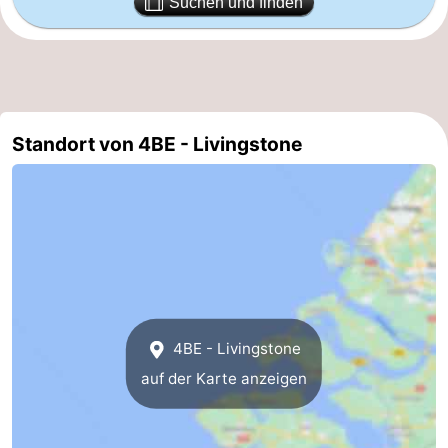
Suchen und finden
Duiveland
-
Renesse
-
Brouwershaven
-
Standort von 4BE - Livingstone
Bruinisse
-
Zierikzee
-
Natur
-
Oosterschelde
Natur
Walcheren
4BE - Livingstone
Kop
-
auf der Karte anzeigen
van
Veere
-
Schouwen
Natur
-