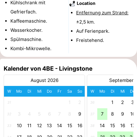
Kühlschrank mit
Location
und
Veranstaltungen
Gefrierfach.
Entfernung zum Strand:
Kaffeemaschine.
±2,5 km.
trinken
Praktisch
Wasserkocher.
Auf Ferienpark.
Forum
Spülmaschine.
Freistehend.
Kombi-Mikrowelle.
Route
-
Kalender von 4BE - Livingstone
Parken
Reisebuchshop
August 2026
September 
W
Mo
Di
Mi
Do
Fr
Sa
So
W
Mo
Di
Mi
Do
Medizin
1
2
1
2
3
31
36
Adressen
Region
3
4
5
6
7
8
9
7
8
9
10
32
37
Südholland
10
11
12
13
14
15
16
14
15
16
17
33
38
-