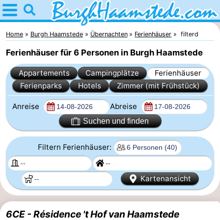
Home
Burgh
Home
Burgh Haamstede
Übernachten
Ferienhäuser
filterd
Ferienhäuser für 6 Personen in Burgh Haamstede
Haamstede
Tipps
Appartements
Campingplätze
Ferienhäuser
Für
Ferienparks
Hotels
Zimmer (mit Frühstück)
kindern
Natur
Anreise
Abreise
Kop
Übernachten
Suchen und finden
van
Appartements
Filtern Ferienhäuser:
Schouwen
Campingplätze
Kartenansicht
Ferienhäuser
-
6CE - Résidence 't Hof van Haamstede