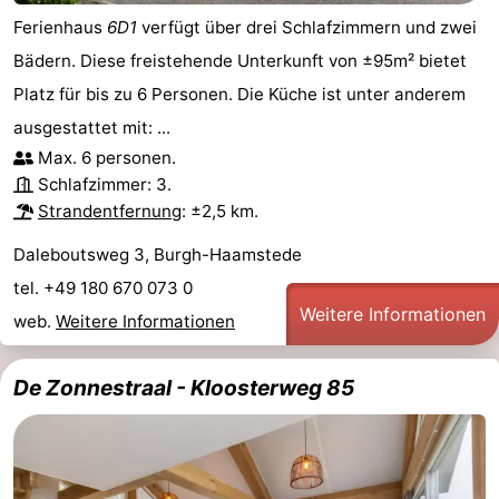
Ferienhaus
6D1
verfügt über drei Schlafzimmern und zwei
und
Veranstaltungen
Bädern. Diese freistehende Unterkunft von ±95m² bietet
trinken
Praktisch
Platz für bis zu 6 Personen. Die Küche ist unter anderem
ausgestattet mit: ...
Forum
Max. 6 personen.
Schlafzimmer: 3.
Route
Strandentfernung
: ±2,5 km.
-
Daleboutsweg 3, Burgh-Haamstede
Parken
Reisebuchshop
tel. +49 180 670 073 0
Weitere Informationen
web.
Weitere Informationen
Medizin
De Zonnestraal - Kloosterweg 85
Adressen
Region
Südholland
-