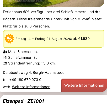
Oranjezon
Oostkapelle
-
Ferienhaus
6DL
verfügt über drei Schlafzimmern und drei
Bädern. Diese freistehende Unterkunft von ±125m² bietet
Natur
-
Platz für bis zu 6 Personen.
de
Domburg
-
–
:
ab €1.939
Freitag 14.
Freitag 21. August 2026
Mantelingen
Zoutelande
-
Max. 6 personen.
Vlissingen
-
Schlafzimmer: 3.
Middelburg
Wetter
Strandentfernung
: ±3,0 km.
Daleboutsweg 4, Burgh-Haamstede
Kontakt
tel. +49 180 670 073 0
Weitere Informationen
web.
Weitere Informationen
Elzenpad - ZE1001