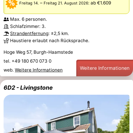
–
:
ab €1.609
Freitag 14.
Freitag 21. August 2026
Haamstede
Blick
Zeeuwse
-
Max. 6 personen.
Kust
’t
Hotels
Schlafzimmer: 3.
Strandentfernung
: ±2,5 km.
Hof
Zimmer
Haustiere erlaubt nach Rücksprache.
van
(mit
Lastminutes
Hoge Weg 57, Burgh-Haamstede
tel. +49 180 670 073 0
Haamstede
Frühstück)
Strand
Weitere Informationen
web.
Weitere Informationen
Sehen
6D2 - Livingstone
&
-
tun
Museen
-
Denkmäler
-
Mühlen
-