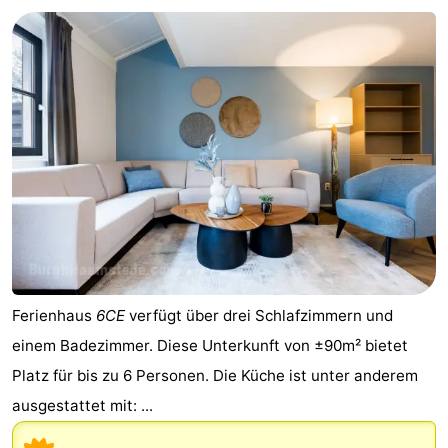
Buitenheem
-
Duinoord
-
Ginsterveld
-
Julianahoeve
-
Livingstone
-
Resort
-
Haamstede
Résidence
-
Ferienhaus
6CE
verfügt über drei Schlafzimmern und
't
Schouwen
-
einem Badezimmer. Diese Unterkunft von ±90m² bietet
Platz für bis zu 6 Personen. Die Küche ist unter anderem
Hof
Schouwse
-
ausgestattet mit: ...
van
Valleien
Wijde
-