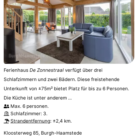
Leiden
Bollenstreek
-
Natur
-
Hollands
Noordwijk
-
Duin
Katwijk
-
Ferienhaus
De Zonnestraal
verfügt über drei
Schlafzimmern und zwei Bädern. Diese freistehende
Scheveningen
-
Unterkunft von ±75m² bietet Platz für bis zu 6 Personen.
Den
-
Die Küche ist unter anderem ...
Max. 6 personen.
Haag
Rotterdam
-
Schlafzimmer: 3.
Strandentfernung
: ±2,4 km.
Rockanje
Zeeland
Kloosterweg 85, Burgh-Haamstede
Schouwen-