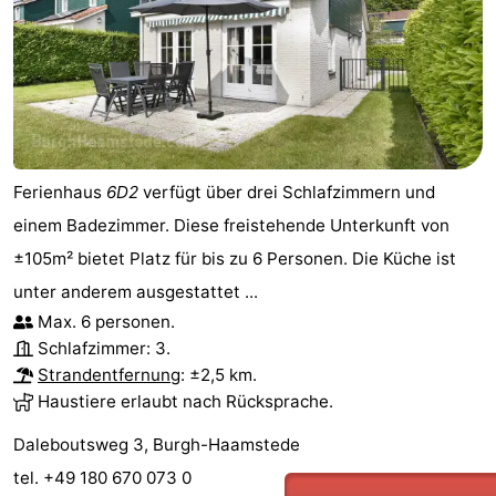
Aussichtspunkte
Attraktionen
-
Rundfahrten
-
Spielplätze
-
Ferienhaus
6D2
verfügt über drei Schlafzimmern und
einem Badezimmer. Diese freistehende Unterkunft von
Indoor-
-
±105m² bietet Platz für bis zu 6 Personen. Die Küche ist
Spielplätze
Bowling
-
unter anderem ausgestattet ...
Max. 6 personen.
Minigolfplätze
Wellness-
Schlafzimmer: 3.
Strandentfernung
: ±2,5 km.
Zentren
Dörfer
Haustiere erlaubt nach Rücksprache.
&
Natur
Daleboutsweg 3, Burgh-Haamstede
tel. +49 180 670 073 0
Städte
Führungen