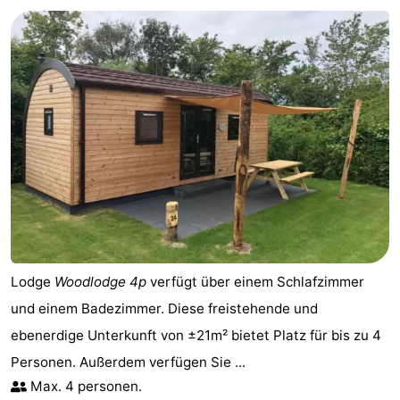
Buitenheem
-
Duinoord
-
Ginsterveld
-
Julianahoeve
-
Livingstone
-
Resort
-
Haamstede
Résidence
-
Lodge
Woodlodge 4p
verfügt über einem Schlafzimmer
't
Schouwen
-
und einem Badezimmer. Diese freistehende und
ebenerdige Unterkunft von ±21m² bietet Platz für bis zu 4
Hof
Schouwse
-
Personen. Außerdem verfügen Sie ...
van
Valleien
Wijde
-
Max. 4 personen.