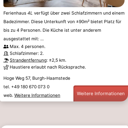
Aussichtspunkte
Attraktionen
Ferienhaus
4L
verfügt über zwei Schlafzimmern und einem
-
Badezimmer. Diese Unterkunft von ±90m² bietet Platz für
bis zu 4 Personen. Die Küche ist unter anderem
Rundfahrten
-
ausgestattet mit: ...
Max. 4 personen.
Spielplätze
-
Schlafzimmer: 2.
Indoor-
-
Strandentfernung
: ±2,5 km.
Haustiere erlaubt nach Rücksprache.
Spielplätze
Bowling
-
Hoge Weg 57, Burgh-Haamstede
Minigolfplätze
Wellness-
tel. +49 180 670 073 0
Weitere Informationen
web.
Weitere Informationen
Zentren
Dörfer
&
Natur
Städte
Führungen