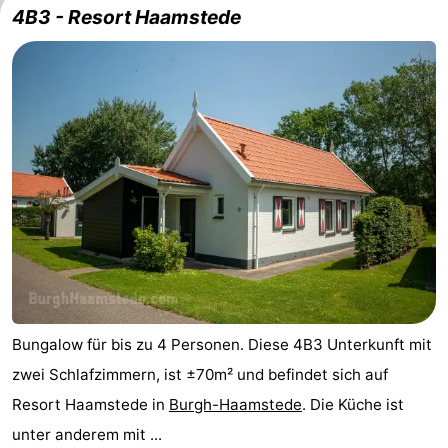
4B3 - Resort Haamstede
Sport
-
Schwimmbader
-
Radfahren
-
Wandern
-
Reiten
-
Golfplatze
-
Bungalow für bis zu 4 Personen. Diese 4B3 Unterkunft mit
Surfen
-
zwei Schlafzimmern, ist ±70m² und befindet sich auf
Sportangeln
Seehunden
Resort Haamstede in
Burgh-Haamstede
. Die Küche ist
unter anderem mit ...
Essen