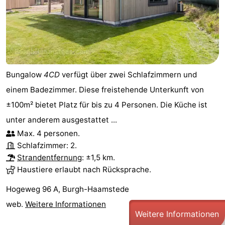
Leiden
Bollenstreek
-
Natur
-
Bungalow
4CD
verfügt über zwei Schlafzimmern und
Hollands
Noordwijk
-
einem Badezimmer. Diese freistehende Unterkunft von
±100m² bietet Platz für bis zu 4 Personen. Die Küche ist
Duin
Katwijk
-
unter anderem ausgestattet ...
Scheveningen
-
Max. 4 personen.
Schlafzimmer: 2.
Den
-
Strandentfernung
: ±1,5 km.
Haustiere erlaubt nach Rücksprache.
Haag
Rotterdam
-
Hogeweg 96 A, Burgh-Haamstede
Rockanje
Zeeland
web.
Weitere Informationen
Weitere Informationen
Schouwen-