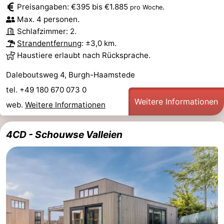
Preisangaben: €395 bis €1.885
.
pro Woche
und
Veranstaltungen
Max. 4 personen.
Schlafzimmer: 2.
trinken
Praktisch
Strandentfernung
: ±3,0 km.
Haustiere erlaubt nach Rücksprache.
Forum
Daleboutsweg 4, Burgh-Haamstede
Route
tel. +49 180 670 073 0
Weitere Informationen
web.
Weitere Informationen
-
Parken
Reisebuchshop
4CD - Schouwse Valleien
Medizin
Adressen
Region
Südholland
-