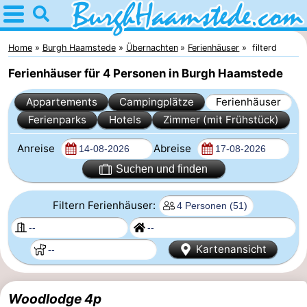
Home
Burgh
Home
Burgh Haamstede
Übernachten
Ferienhäuser
filterd
Ferienhäuser für 4 Personen in Burgh Haamstede
Haamstede
Tipps
Appartements
Campingplätze
Ferienhäuser
Für
Ferienparks
Hotels
Zimmer (mit Frühstück)
kindern
Natur
Anreise
Abreise
Kop
Übernachten
Suchen und finden
van
Appartements
Filtern Ferienhäuser:
Schouwen
Campingplätze
Kartenansicht
Ferienhäuser
-
Woodlodge 4p