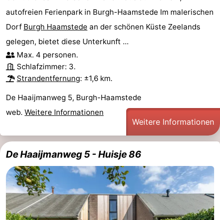
autofreien Ferienpark in Burgh-Haamstede Im malerischen
Oranjezon
Oostkapelle
-
Dorf
Burgh Haamstede
an der schönen Küste Zeelands
Natur
-
gelegen, bietet diese Unterkunft ...
Max. 4 personen.
de
Domburg
-
Schlafzimmer: 3.
Strandentfernung
: ±1,6 km.
Mantelingen
Zoutelande
-
De Haaijmanweg 5, Burgh-Haamstede
Vlissingen
-
web.
Weitere Informationen
Weitere Informationen
Middelburg
Wetter
Kontakt
De Haaijmanweg 5 - Huisje 86