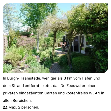
Buitenheem
-
Duinoord
-
Ginsterveld
-
Julianahoeve
-
Livingstone
-
Resort
-
Haamstede
Résidence
-
In Burgh-Haamstede, weniger als 3 km vom Hafen und
't
Schouwen
-
dem Strand entfernt, bietet das De Zeeuwster einen
privaten eingezäunten Garten und kostenfreies WLAN in
Hof
Schouwse
-
allen Bereichen.
van
Valleien
Wijde
-
Max. 2 personen.