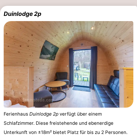
Sport
Duinlodge 2p
-
Schwimmbader
-
Radfahren
-
Wandern
-
Reiten
-
Golfplatze
-
Surfen
-
Ferienhaus
Duinlodge 2p
verfügt über einem
Sportangeln
Seehunden
Schlafzimmer. Diese freistehende und ebenerdige
Unterkunft von ±18m² bietet Platz für bis zu 2 Personen.
Essen