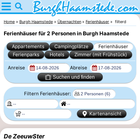
Home
Burgh
Home
Burgh Haamstede
Übernachten
Ferienhäuser
filterd
Ferienhäuser für 2 Personen in Burgh Haamstede
Haamstede
Tipps
Appartements
Campingplätze
Ferienhäuser
Für
Ferienparks
Hotels
Zimmer (mit Frühstück)
kindern
Natur
Anreise
Abreise
Kop
Übernachten
Suchen und finden
van
Appartements
Filtern Ferienhäuser:
Schouwen
Campingplätze
Kartenansicht
Ferienhäuser
-
De ZeeuwSter