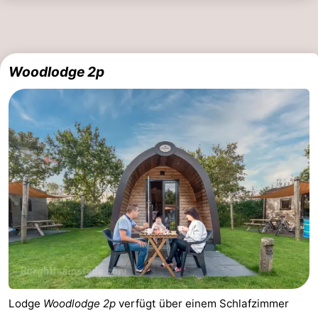
Duiveland
-
Renesse
-
Woodlodge 2p
Brouwershaven
-
Bruinisse
-
Zierikzee
-
Natur
-
Oosterschelde
Natur
Walcheren
Kop
-
van
Veere
-
Lodge
Woodlodge 2p
verfügt über einem Schlafzimmer
Schouwen
Natur
-