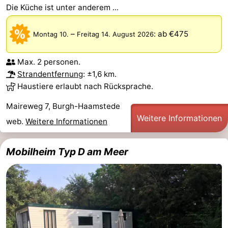
Die Küche ist unter anderem ...
und
Veranstaltungen
–
:
ab €475
Montag 10.
Freitag 14. August 2026
trinken
Praktisch
Max. 2 personen.
Forum
Strandentfernung
: ±1,6 km.
Route
Haustiere erlaubt nach Rücksprache.
Maireweg 7, Burgh-Haamstede
-
Weitere Informationen
web.
Weitere Informationen
Parken
Reisebuchshop
Mobilheim Typ D am Meer
Medizin
Adressen
Region
Südholland
-