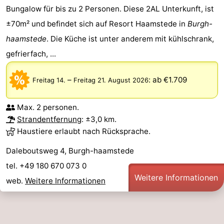
Bungalow für bis zu 2 Personen. Diese 2AL Unterkunft, ist
Aussichtspunkte
Attraktionen
±70m² und befindet sich auf Resort Haamstede in
Burgh-
-
haamstede
. Die Küche ist unter anderem mit kühlschrank,
gefrierfach, ...
Rundfahrten
-
–
:
ab €1.709
Freitag 14.
Freitag 21. August 2026
Spielplätze
-
Indoor-
-
Max. 2 personen.
Strandentfernung
: ±3,0 km.
Spielplätze
Bowling
-
Haustiere erlaubt nach Rücksprache.
Minigolfplätze
Wellness-
Daleboutsweg 4, Burgh-haamstede
tel. +49 180 670 073 0
Zentren
Dörfer
Weitere Informationen
web.
Weitere Informationen
&
Natur
Städte
Führungen