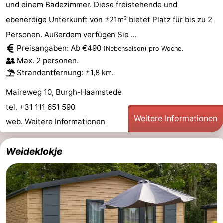
und einem Badezimmer. Diese freistehende und
Oranjezon
Oostkapelle
-
ebenerdige Unterkunft von ±21m² bietet Platz für bis zu 2
Personen. Außerdem verfügen Sie ...
Natur
-
Preisangaben: Ab €490
.
(Nebensaison)
pro Woche
Max. 2 personen.
de
Domburg
-
Strandentfernung
: ±1,8 km.
Mantelingen
Zoutelande
-
Maireweg 10, Burgh-Haamstede
tel. +31 111 651 590
Vlissingen
-
Weitere Informationen
web.
Weitere Informationen
Middelburg
Wetter
Weideklokje
Kontakt