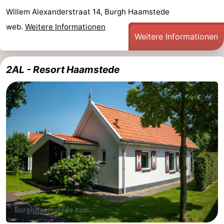
Willem Alexanderstraat 14, Burgh Haamstede
Haamstede
Blick
Zeeuwse
-
web.
Weitere Informationen
Kust
’t
Hotels
Weitere Informationen
Hof
Zimmer
2AL - Resort Haamstede
van
(mit
Lastminutes
Haamstede
Frühstück)
Strand
Sehen
&
-
tun
Museen
-
Denkmäler
-
Mühlen
-