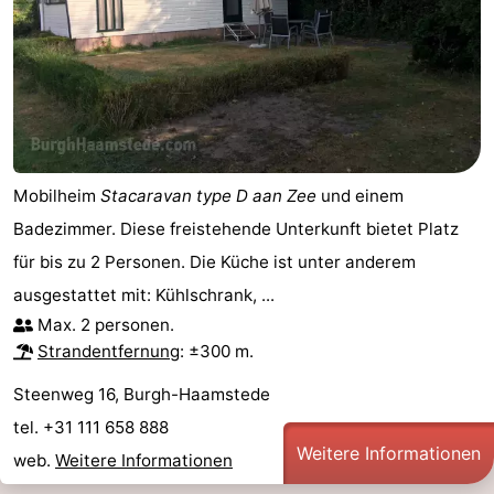
Leiden
Bollenstreek
-
Natur
-
Hollands
Noordwijk
-
Mobilheim
Stacaravan type D aan Zee
und einem
Badezimmer. Diese freistehende Unterkunft bietet Platz
Duin
Katwijk
-
für bis zu 2 Personen. Die Küche ist unter anderem
Scheveningen
-
ausgestattet mit: Kühlschrank, ...
Max. 2 personen.
Den
-
Strandentfernung
: ±300 m.
Haag
Rotterdam
-
Steenweg 16, Burgh-Haamstede
tel. +31 111 658 888
Rockanje
Zeeland
Weitere Informationen
web.
Weitere Informationen
Schouwen-