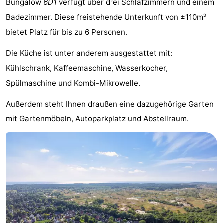
Bungalow
6D1
verfügt über drei Schlafzimmern und einem
Buitenheem
-
Badezimmer. Diese freistehende Unterkunft von ±110m²
bietet Platz für bis zu 6 Personen.
Duinoord
-
Die Küche ist unter anderem ausgestattet mit:
Ginsterveld
-
Kühlschrank, Kaffeemaschine, Wasserkocher,
Julianahoeve
-
Spülmaschine und Kombi-Mikrowelle.
Livingstone
-
Außerdem steht Ihnen draußen eine dazugehörige Garten
mit Gartenmöbeln, Autoparkplatz und Abstellraum.
Resort
-
Haamstede
Résidence
-
't
Schouwen
-
Hof
Schouwse
-
van
Valleien
Wijde
-