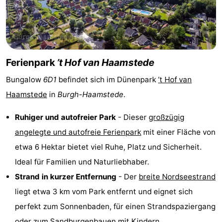
Haamstede
Blick
Zeeuwse
-
Kust
’t
Hotels
Hof
Zimmer
Ferienpark
’t Hof van Haamstede
Bungalow
6D1
befindet sich im Dünenpark
’t Hof van
van
(mit
Lastminutes
Haamstede
in
Burgh-Haamstede
.
Haamstede
Frühstück)
Strand
Ruhiger und autofreier Park
- Dieser
großzügig
Sehen
angelegte und autofreie Ferienpark
mit einer Fläche von
etwa 6 Hektar bietet viel Ruhe, Platz und Sicherheit.
&
-
Ideal für Familien und Naturliebhaber.
tun
Museen
-
Strand in kurzer Entfernung
- Der
breite Nordseestrand
liegt etwa 3 km vom Park entfernt und eignet sich
Denkmäler
-
perfekt zum Sonnenbaden, für einen Strandspaziergang
Mühlen
-
oder zum Sandburgenbauen mit Kindern.