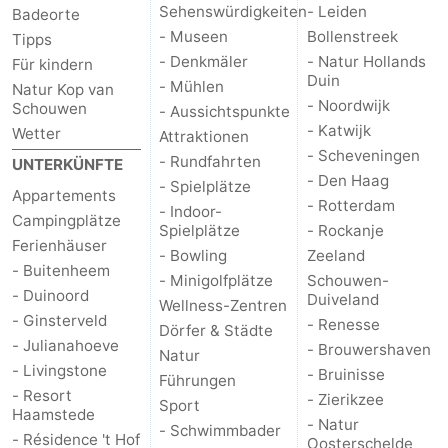
Sehenswürdigkeiten
- Leiden
Badeorte
- Museen
Bollenstreek
Tipps
- Denkmäler
- Natur Hollands
Für kindern
Duin
- Mühlen
Natur Kop van
- Noordwijk
Schouwen
- Aussichtspunkte
- Katwijk
Wetter
Attraktionen
- Scheveningen
- Rundfahrten
UNTERKÜNFTE
- Den Haag
- Spielplätze
Appartements
- Rotterdam
- Indoor-
Campingplätze
Spielplätze
- Rockanje
Ferienhäuser
- Bowling
Zeeland
- Buitenheem
- Minigolfplätze
Schouwen-
- Duinoord
Duiveland
Wellness-Zentren
- Ginsterveld
- Renesse
Dörfer & Städte
- Julianahoeve
- Brouwershaven
Natur
- Livingstone
- Bruinisse
Führungen
- Resort
- Zierikzee
Sport
Haamstede
- Natur
- Schwimmbader
- Résidence 't Hof
Oosterschelde