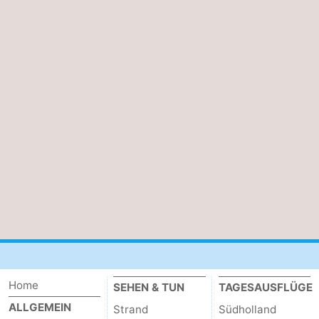
Home
SEHEN & TUN
TAGESAUSFLÜGE
ALLGEMEIN
Strand
Südholland