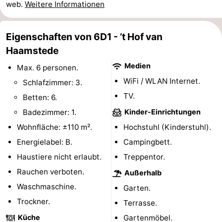
web.
Weitere Informationen
und
Veranstaltungen
Eigenschaften von 6D1 - ’t Hof van
trinken
Praktisch
Haamstede
Forum
Medien
Max. 6 personen.
WiFi / WLAN Internet.
Schlafzimmer: 3.
Route
TV.
Betten: 6.
-
Badezimmer: 1.
Kinder-Einrichtungen
Wohnfläche: ±110 m².
Hochstuhl (Kinderstuhl).
Parken
Reisebuchshop
Energielabel: B.
Campingbett.
Medizin
Haustiere nicht erlaubt.
Treppentor.
Rauchen verboten.
Adressen
Region
Außerhalb
Waschmaschine.
Garten.
Südholland
Trockner.
Terrasse.
-
Küche
Gartenmöbel.