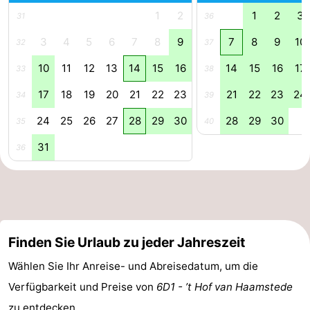
1
2
1
2
3
31
36
Duiveland
-
3
4
5
6
7
8
9
7
8
9
10
32
37
Renesse
-
10
11
12
13
14
15
16
14
15
16
17
33
38
Brouwershaven
-
17
18
19
20
21
22
23
21
22
23
24
34
39
Bruinisse
-
24
25
26
27
28
29
30
28
29
30
35
40
31
36
Zierikzee
-
Natur
-
Oosterschelde
Natur
Walcheren
Finden Sie Urlaub zu jeder Jahreszeit
Kop
-
Wählen Sie Ihr Anreise- und Abreisedatum, um die
van
Veere
-
Verfügbarkeit und Preise von
6D1 - ’t Hof van Haamstede
Schouwen
Natur
-
zu entdecken.