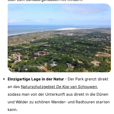
Aussichtspunkte
Attraktionen
-
Rundfahrten
-
Spielplätze
-
Indoor-
-
Spielplätze
Bowling
-
Minigolfplätze
Wellness-
Einzigartige Lage in der Natur
- Der Park grenzt direkt
an das
Naturschutzgebiet
De Kop van Schouwen
,
Zentren
Dörfer
sodass man von der Unterkunft aus direkt in die Dünen
&
Natur
und Wälder zu schönen Wander- und Radtouren starten
kann.
Städte
Führungen