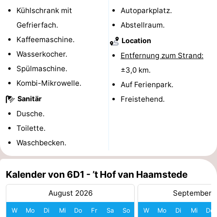
Kühlschrank mit
Autoparkplatz.
Leiden
Bollenstreek
Gefrierfach.
Abstellraum.
-
Kaffeemaschine.
Location
Wasserkocher.
Entfernung zum Strand:
Natur
-
Spülmaschine.
±3,0 km.
Hollands
Noordwijk
-
Kombi-Mikrowelle.
Auf Ferienpark.
Sanitär
Freistehend.
Duin
Katwijk
-
Dusche.
Scheveningen
-
Toilette.
Waschbecken.
Den
-
Haag
Rotterdam
-
Kalender von 6D1 - ’t Hof van Haamstede
Rockanje
Zeeland
August 2026
September 
W
Mo
Di
Mi
Do
Fr
Sa
So
W
Mo
Di
Mi
Do
Schouwen-