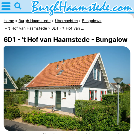
Home
Burgh
Home
Burgh Haamstede
Übernachten
Bungalows
’t Hof van Haamstede
6D1 - ’t Hof van ...
Haamstede
Tipps
6D1 - ’t Hof van Haamstede - Bungalow
Für
kindern
Natur
Kop
Übernachten
van
Appartements
Schouwen
Campingplätze
Ferienhäuser
-