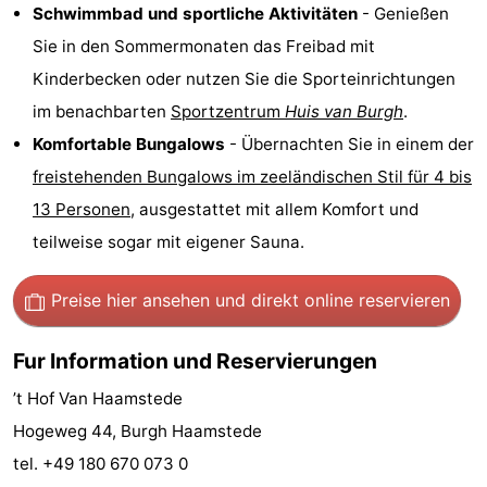
Schwimmbad und sportliche Aktivitäten
- Genießen
Sport
Sie in den Sommermonaten das Freibad mit
Kinderbecken oder nutzen Sie die Sporteinrichtungen
-
im benachbarten
Sportzentrum
Huis van Burgh
.
Schwimmbader
-
Komfortable Bungalows
- Übernachten Sie in einem der
freistehenden Bungalows im zeeländischen Stil für 4 bis
Radfahren
-
13 Personen
, ausgestattet mit allem Komfort und
Wandern
-
teilweise sogar mit eigener Sauna.
Reiten
-
Preise hier ansehen
und direkt online reservieren
Golfplatze
-
Fur Information und Reservierungen
Surfen
-
’t Hof Van Haamstede
Sportangeln
Seehunden
Hogeweg 44, Burgh Haamstede
tel. +49 180 670 073 0
Essen