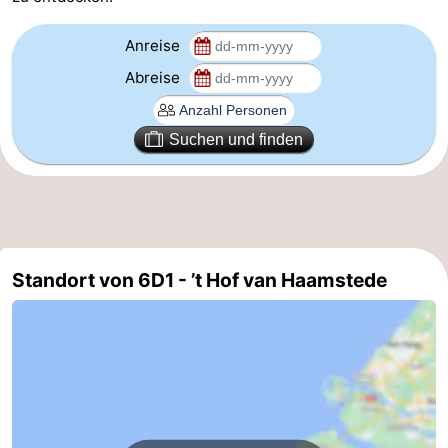
Oranjezon
Oostkapelle
-
Anreise
Abreise
Natur
-
de
Domburg
-
Suchen und finden
Mantelingen
Zoutelande
-
Vlissingen
-
Middelburg
Wetter
Standort von 6D1 - ’t Hof van Haamstede
Kontakt