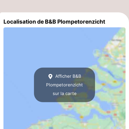
Sportive
Equitation
Observation
Localisation de B&B Plompetorenzicht
des
Boire
phoques
et
Événements
manger
Pratiques
Forum
Route
Afficher B&B
Plompetorenzicht
-
sur la carte
Stationnement
Adresses
Médicales
Région
Hollande-