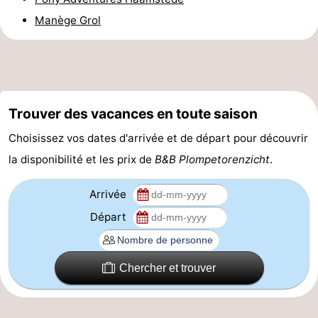
Manège Grol
golf
être
villes
Visites
guidées
Sports
-
Trouver des vacances en toute saison
Piscines
-
Choisissez vos dates d'arrivée et de départ pour découvrir
Faire
-
la disponibilité et les prix de
B&B Plompetorenzicht
.
du
Randonnée
-
Arrivée
vélo
Équitation
-
Départ
Terrains
-
Chercher et trouver
de
Surfen
-
golf
Peche
-