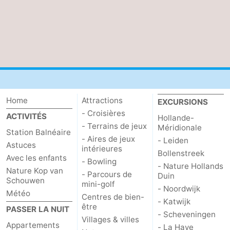
Schouwen-
Duiveland
-
Renesse
-
Brouwershaven
-
Home
Attractions
EXCURSIONS
Bruinisse
-
- Croisières
ACTIVITÉS
Hollande-
- Terrains de jeux
Méridionale
Station Balnéaire
Zierikzee
-
- Aires de jeux
- Leiden
Astuces
intérieures
Bollenstreek
Nature
-
Avec les enfants
- Bowling
- Nature Hollands
Nature Kop van
- Parcours de
Duin
Schouwen
Oosterschelde
Nature
Walcheren
mini-golf
- Noordwijk
Météo
Centres de bien-
- Katwijk
Kop
-
être
PASSER LA NUIT
- Scheveningen
Villages & villes
Appartements
van
Veere
-
- La Haye