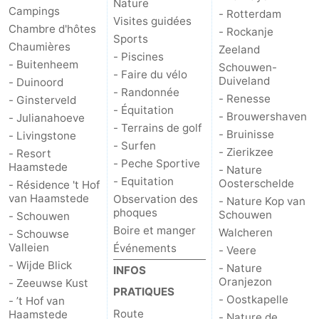
Nature
Campings
- Rotterdam
Visites guidées
Schouwen
Nature
-
Chambre d'hôtes
- Rockanje
Sports
Chaumières
Zeeland
- Piscines
Oranjezon
Oostkapelle
-
- Buitenheem
Schouwen-
- Faire du vélo
Duiveland
- Duinoord
Nature
-
- Randonnée
- Renesse
- Ginsterveld
- Équitation
- Brouwershaven
- Julianahoeve
de
Domburg
-
- Terrains de golf
- Bruinisse
- Livingstone
- Surfen
- Zierikzee
- Resort
Mantelingen
Zoutelande
-
- Peche Sportive
Haamstede
- Nature
- Equitation
Oosterschelde
- Résidence 't Hof
Vlissingen
-
van Haamstede
Observation des
- Nature Kop van
phoques
Schouwen
- Schouwen
Middelburg
Météo
Boire et manger
Walcheren
- Schouwse
Valleien
Événements
- Veere
Contact
- Wijde Blick
- Nature
INFOS
Oranjezon
- Zeeuwse Kust
PRATIQUES
- Oostkapelle
- ’t Hof van
Route
Haamstede
- Nature de