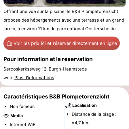
-
Offrant une vue sur la piscine, le B&B Plompetorenzicht
propose des hébergements avec une terrasse et un grand
Buitenheem
-
jardin, à environ 11 km du parc national Oosterschelde.
Duinoord
-
Voir les prix ici
et réserver directement en ligne
Ginsterveld
-
Pour information et la réservation
Julianahoeve
-
Serooskerkseweg 12, Burgh-Haamstede
Livingstone
-
web.
Plus d'informations
Resort
-
Caractéristiques B&B Plompetorenzicht
Haamstede
Résidence
-
Localisation
Non fumeur.
't
Schouwen
-
Distance de la plage :
Media
±4,7 km.
Hof
Schouwse
-
Internet WiFi.