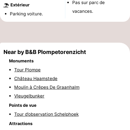
Pas sur parc de
Extérieur
van
Valleien
Wijde
-
vacances.
Parking voiture.
Haamstede
Blick
Zeeuwse
-
Kust
’t
Hôtels
Hof
Last
Near by B&B Plompetorenzicht
van
minutes
Plages
Monuments
Tour Plompe
Haamstede
Voir
Château Haamstede
et
Lieux
Moulin à Crêpes De Graanhalm
Vleugelbunker
faire
d'intérêt
-
Points de vue
Musées
-
Tour d’observation Schelphoek
Attractions
Monuments
-