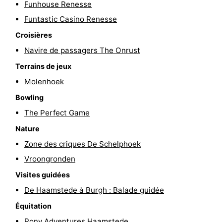
Funhouse Renesse
Moulins
-
Funtastic Casino Renesse
Croisières
Points
Attractions
Navire de passagers The Onrust
de
-
Terrains de jeux
vue
Croisières
-
Molenhoek
Bowling
Terrains
-
The Perfect Game
de
Aires
-
Nature
Zone des criques De Schelphoek
jeux
de
Bowling
-
Vroongronden
jeux
Parcours
Centres
Visites guidées
De Haamstede à Burgh : Balade guidée
intérieures
de
de
Villages
Équitation
mini-
bien-
&
Nature
Pony Adventures Haamstede