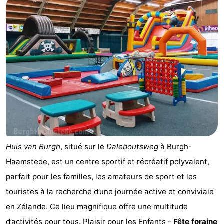
-
Buitenheem
-
Duinoord
-
Ginsterveld
-
Julianahoeve
-
Livingstone
-
Huis van Burgh
, situé sur le
Daleboutsweg
à
Burgh-
Resort
-
Haamstede
, est un centre sportif et récréatif polyvalent,
Haamstede
Résidence
-
parfait pour les familles, les amateurs de sport et les
touristes à la recherche d’une journée active et conviviale
't
Schouwen
-
en
Zélande
. Ce lieu magnifique offre une multitude
Hof
Schouwse
-
d’activités pour tous. Plaisir pour les Enfants -
Fête foraine