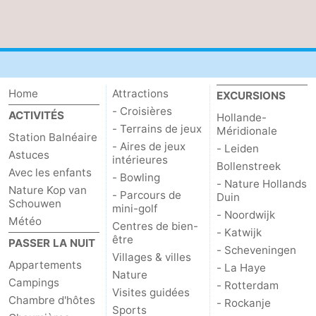
Home
Attractions
EXCURSIONS
- Croisières
ACTIVITÉS
Hollande-
- Terrains de jeux
Méridionale
Station Balnéaire
- Aires de jeux
- Leiden
Astuces
intérieures
Bollenstreek
Avec les enfants
- Bowling
- Nature Hollands
Nature Kop van
- Parcours de
Duin
Schouwen
mini-golf
- Noordwijk
Météo
Centres de bien-
- Katwijk
être
PASSER LA NUIT
- Scheveningen
Villages & villes
Appartements
- La Haye
Nature
Campings
- Rotterdam
Visites guidées
Chambre d'hôtes
- Rockanje
Sports