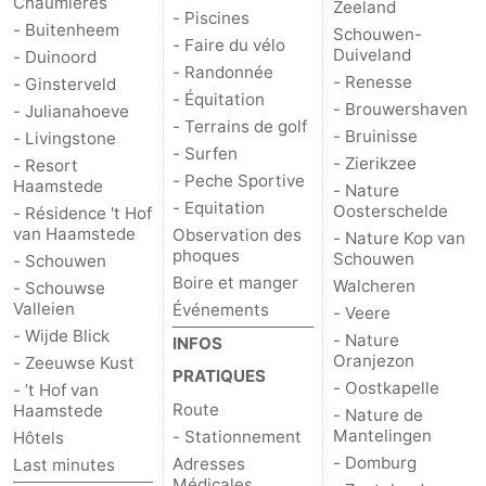
Chaumières
Zeeland
- Piscines
- Buitenheem
Schouwen-
- Faire du vélo
Duiveland
- Duinoord
- Randonnée
- Renesse
- Ginsterveld
- Équitation
- Brouwershaven
- Julianahoeve
- Terrains de golf
- Bruinisse
- Livingstone
- Surfen
- Zierikzee
- Resort
- Peche Sportive
Haamstede
- Nature
- Equitation
Oosterschelde
- Résidence 't Hof
van Haamstede
Observation des
- Nature Kop van
phoques
Schouwen
- Schouwen
Boire et manger
Walcheren
- Schouwse
Valleien
Événements
- Veere
- Wijde Blick
- Nature
INFOS
Oranjezon
- Zeeuwse Kust
PRATIQUES
- Oostkapelle
- ’t Hof van
Route
Haamstede
- Nature de
Mantelingen
- Stationnement
Hôtels
- Domburg
Adresses
Last minutes
Médicales