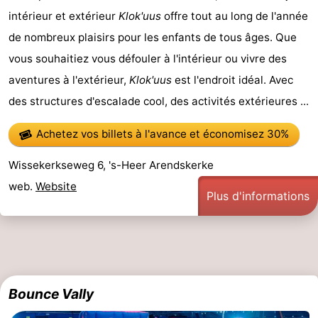
intérieur et extérieur
Klok'uus
offre tout au long de l'année
Méridionale
-
de nombreux plaisirs pour les enfants de tous âges. Que
Leiden
Bollenstreek
vous souhaitiez vous défouler à l'intérieur ou vivre des
aventures à l'extérieur,
Klok'uus
est l'endroit idéal. Avec
-
des structures d'escalade cool, des activités extérieures ...
Nature
-
Achetez vos billets à l'avance
et économisez 30%
Hollands
Noordwijk
-
Wissekerkseweg 6, 's-Heer Arendskerke
Duin
Katwijk
-
web.
Website
Plus d'informations
Scheveningen
-
La
-
Haye
Rotterdam
-
Bounce Vally
Rockanje
Zeeland