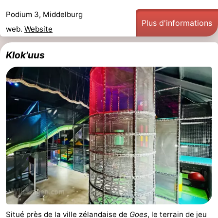
Podium 3, Middelburg
Sportive
Equitation
Observation
Plus d'informations
web.
Website
des
Boire
Klok'uus
phoques
et
Événements
manger
Pratiques
Forum
Route
-
Stationnement
Adresses
Médicales
Région
Hollande-
Situé près de la ville zélandaise de
Goes
, le terrain de jeu