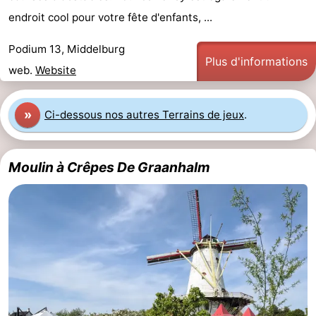
endroit cool pour votre fête d'enfants, ...
Schouwen
Nature
-
Podium 13, Middelburg
Oranjezon
Oostkapelle
-
Plus d'informations
web.
Website
Nature
-
»
Ci-dessous nos autres Terrains de jeux
.
de
Domburg
-
Mantelingen
Zoutelande
-
Moulin à Crêpes De Graanhalm
Vlissingen
-
Middelburg
Météo
Contact