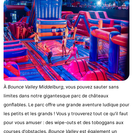
Schouwen-
Duiveland
-
Renesse
-
Brouwershaven
-
Bruinisse
-
Zierikzee
-
À
Bounce Valley Middelburg
, vous pouvez sauter sans
Nature
-
limites dans notre gigantesque parc de châteaux
Oosterschelde
Nature
Walcheren
gonflables. Le parc offre une grande aventure ludique pour
les petits et les grands ! Vous y trouverez tout ce qu'il faut
Kop
-
pour vous amuser : des wipe-outs et des toboggans aux
van
Veere
-
courses d'obstacles.
Bounce Valley
est également un