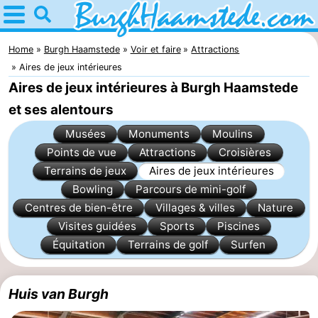
Home
Burgh
Home
Burgh Haamstede
Voir et faire
Attractions
Aires de jeux intérieures
Haamstede
Astuces
Aires de jeux intérieures à Burgh Haamstede
et ses alentours
Avec
Musées
Monuments
Moulins
les
Nature
Points de vue
Attractions
Croisières
Terrains de jeux
Aires de jeux intérieures
enfants
Kop
Passer
Bowling
Parcours de mini-golf
van
la
Appartements
Centres de bien-être
Villages & villes
Nature
Visites guidées
Sports
Piscines
Schouwen
nuit
Campings
Équitation
Terrains de golf
Surfen
Chambre
Huis van Burgh
d'hôtes
Chaumières