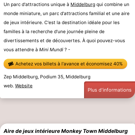
Un parc d'attractions unique à
Middelburg
qui combine un
Moulins
-
monde miniature, un parc d'attractions familial et une aire
Points
Attractions
de jeux intérieure. C'est la destination idéale pour les
familles à la recherche d'une journée pleine de
de
-
divertissements et de découvertes. À quoi pouvez-vous
vue
Croisières
-
vous attendre à
Mini Mundi
? -
Terrains
-
Achetez vos billets à l'avance
et économisez 40%
de
Aires
-
Zep Middelburg, Podium 35, Middelburg
web.
Website
Plus d'informations
jeux
de
Bowling
-
jeux
Parcours
Centres
intérieures
de
de
Villages
mini-
bien-
&
Nature
Aire de jeux intérieure Monkey Town Middelburg