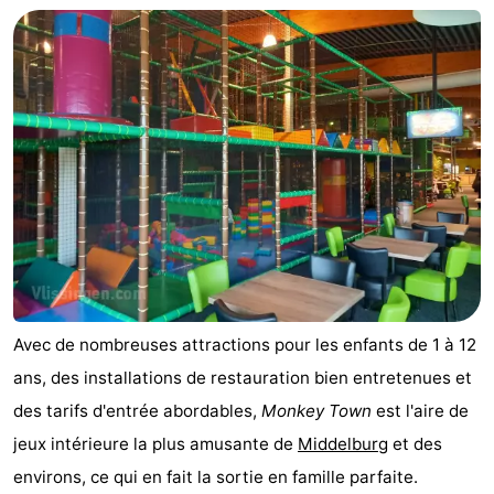
golf
être
villes
Visites
guidées
Sports
-
Piscines
-
Faire
-
du
Randonnée
-
vélo
Équitation
-
Avec de nombreuses attractions pour les enfants de 1 à 12
ans, des installations de restauration bien entretenues et
Terrains
-
des tarifs d'entrée abordables,
Monkey Town
est l'aire de
de
Surfen
-
jeux intérieure la plus amusante de
Middelburg
et des
environs, ce qui en fait la sortie en famille parfaite.
golf
Peche
-