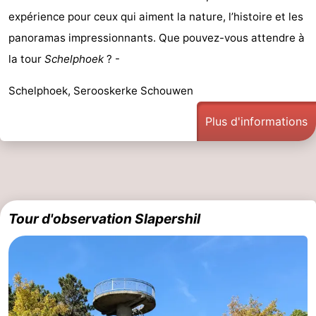
expérience pour ceux qui aiment la nature, l’histoire et les
Moulins
-
panoramas impressionnants. Que pouvez-vous attendre à
Points
Attractions
la tour
Schelphoek
? -
de
-
Schelphoek, Serooskerke Schouwen
vue
Croisières
-
Plus d'informations
Terrains
-
de
Aires
-
jeux
de
Bowling
-
Tour d'observation Slapershil
jeux
Parcours
Centres
intérieures
de
de
Villages
mini-
bien-
&
Nature