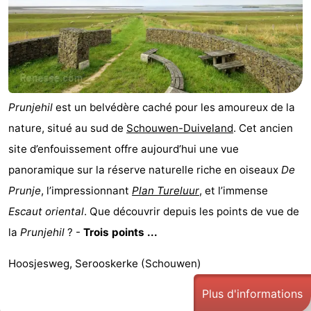
Schouwen-
Duiveland
-
Renesse
-
Prunjehil
est un belvédère caché pour les amoureux de la
Brouwershaven
-
nature, situé au sud de
Schouwen-Duiveland
. Cet ancien
site d’enfouissement offre aujourd’hui une vue
Bruinisse
-
panoramique sur la réserve naturelle riche en oiseaux
De
Zierikzee
-
Prunje
, l’impressionnant
Plan Tureluur
, et l’immense
Escaut oriental
. Que découvrir depuis les points de vue de
Nature
-
la
Prunjehil
? -
Trois points ...
Oosterschelde
Nature
Walcheren
Hoosjesweg, Serooskerke (Schouwen)
Kop
-
Plus d'informations
van
Veere
-