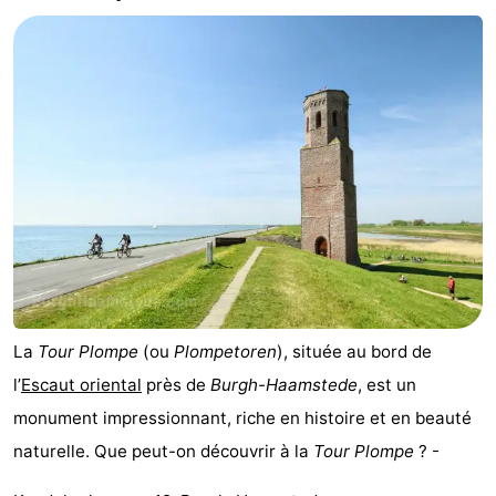
-
Buitenheem
-
Duinoord
-
Ginsterveld
-
Julianahoeve
-
Livingstone
-
Resort
-
La
Tour Plompe
(ou
Plompetoren
), située au bord de
Haamstede
Résidence
-
l’
Escaut oriental
près de
Burgh-Haamstede
, est un
monument impressionnant, riche en histoire et en beauté
't
Schouwen
-
naturelle. Que peut-on découvrir à la
Tour Plompe
? -
Hof
Schouwse
-