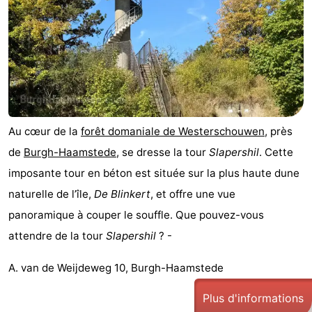
golf
être
villes
Visites
guidées
Sports
-
Piscines
-
Au cœur de la
forêt domaniale de Westerschouwen
, près
Faire
-
de
Burgh-Haamstede
, se dresse la tour
Slapershil
. Cette
imposante tour en béton est située sur la plus haute dune
du
Randonnée
-
naturelle de l’île,
De Blinkert
, et offre une vue
vélo
Équitation
-
panoramique à couper le souffle. Que pouvez-vous
attendre de la tour
Slapershil
? -
Terrains
-
A. van de Weijdeweg 10, Burgh-Haamstede
de
Surfen
-
Plus d'informations
golf
Peche
-