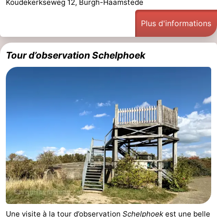
Koudekerkseweg 12, Burgh-Haamstede
van
Valleien
Wijde
-
Plus d'informations
Haamstede
Blick
Zeeuwse
-
Tour d’observation Schelphoek
Kust
’t
Hôtels
Hof
Last
van
minutes
Plages
Haamstede
Voir
et
Lieux
faire
d'intérêt
-
Musées
-
Monuments
-
Une visite à la tour d’observation
Schelphoek
est une belle