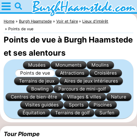
Home
Burgh
Home
Burgh Haamstede
Voir et faire
Lieux d'intérêt
Points de vue
Haamstede
Astuces
Points de vue à Burgh Haamstede
Avec
et ses alentours
les
Nature
Musées
Monuments
Moulins
Points de vue
Attractions
Croisières
enfants
Kop
Passer
Terrains de jeux
Aires de jeux intérieures
Bowling
Parcours de mini-golf
van
la
Appartements
Centres de bien-être
Villages & villes
Nature
Schouwen
nuit
Campings
Visites guidées
Sports
Piscines
Équitation
Terrains de golf
Surfen
Chambre
d'hôtes
Chaumières
Tour Plompe