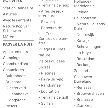
ACTIVITÉS
Hollande-
- Terrains de jeux
Méridionale
Station Balnéaire
- Aires de jeux
- Leiden
Astuces
intérieures
Bollenstreek
Avec les enfants
- Bowling
- Nature Hollands
Nature Kop van
- Parcours de
Duin
Schouwen
mini-golf
- Noordwijk
Météo
Centres de bien-
- Katwijk
être
PASSER LA NUIT
- Scheveningen
Villages & villes
Appartements
- La Haye
Nature
Campings
- Rotterdam
Visites guidées
Chambre d'hôtes
- Rockanje
Sports
Chaumières
Zeeland
- Piscines
- Buitenheem
Schouwen-
- Faire du vélo
Duiveland
- Duinoord
- Randonnée
- Renesse
- Ginsterveld
- Équitation
- Brouwershaven
- Julianahoeve
- Terrains de golf
- Bruinisse
- Livingstone
- Surfen
- Zierikzee
- Resort