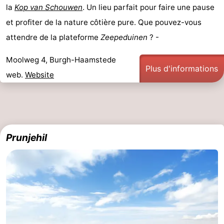
la
Kop van Schouwen
. Un lieu parfait pour faire une pause
Méridionale
-
et profiter de la nature côtière pure. Que pouvez-vous
attendre de la plateforme
Zeepeduinen
? -
Leiden
Bollenstreek
Moolweg 4, Burgh-Haamstede
-
Plus d'informations
web.
Website
Nature
-
Hollands
Noordwijk
-
Duin
Katwijk
-
Prunjehil
Scheveningen
-
La
-
Haye
Rotterdam
-
Rockanje
Zeeland