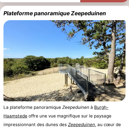
Sportive
Equitation
Observation
Plateforme panoramique Zeepeduinen
des
Boire
phoques
et
Événements
manger
Pratiques
Forum
Route
-
Stationnement
Adresses
La plateforme panoramique
Zeepeduinen
à
Burgh-
Médicales
Région
Haamstede
offre une vue magnifique sur le paysage
impressionnant des dunes des
Zeepeduinen
, au cœur de
Hollande-