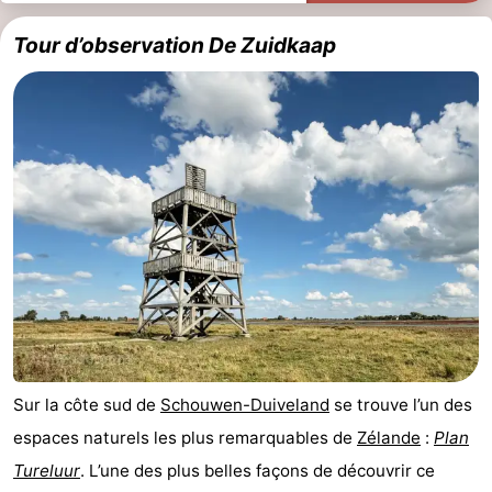
Schouwen
Nature
-
Tour d’observation De Zuidkaap
Oranjezon
Oostkapelle
-
Nature
-
de
Domburg
-
Mantelingen
Zoutelande
-
Vlissingen
-
Middelburg
Météo
Contact
Sur la côte sud de
Schouwen-Duiveland
se trouve l’un des
espaces naturels les plus remarquables de
Zélande
:
Plan
Tureluur
. L’une des plus belles façons de découvrir ce