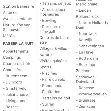
- Terrains de jeux
Méridionale
Station Balnéaire
- Aires de jeux
- Leiden
Astuces
intérieures
Bollenstreek
Avec les enfants
- Bowling
- Nature Hollands
Nature Kop van
- Parcours de
Duin
Schouwen
mini-golf
- Noordwijk
Météo
Centres de bien-
- Katwijk
être
PASSER LA NUIT
- Scheveningen
Villages & villes
Appartements
- La Haye
Nature
Campings
- Rotterdam
Visites guidées
Chambre d'hôtes
- Rockanje
Sports
Chaumières
Zeeland
- Piscines
- Buitenheem
Schouwen-
- Faire du vélo
Duiveland
- Duinoord
- Randonnée
- Renesse
- Ginsterveld
- Équitation
- Brouwershaven
- Julianahoeve
- Terrains de golf
- Bruinisse
- Livingstone
- Surfen
- Zierikzee
- Resort
- Peche Sportive