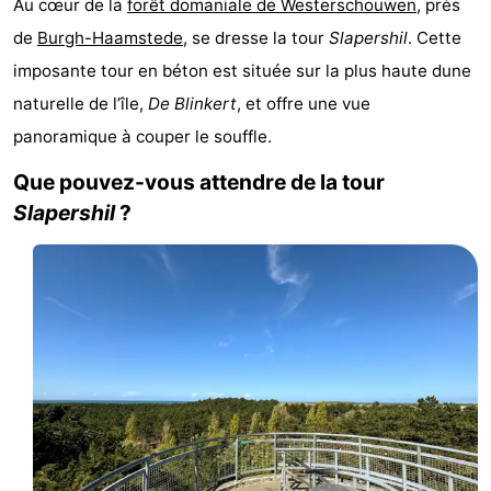
Au cœur de la
forêt domaniale de Westerschouwen
, près
-
de
Burgh-Haamstede
, se dresse la tour
Slapershil
. Cette
imposante tour en béton est située sur la plus haute dune
Buitenheem
-
naturelle de l’île,
De Blinkert
, et offre une vue
Duinoord
-
panoramique à couper le souffle.
Ginsterveld
-
Que pouvez-vous attendre de la tour
Slapershil
?
Julianahoeve
-
Livingstone
-
Resort
-
Haamstede
Résidence
-
't
Schouwen
-
Hof
Schouwse
-