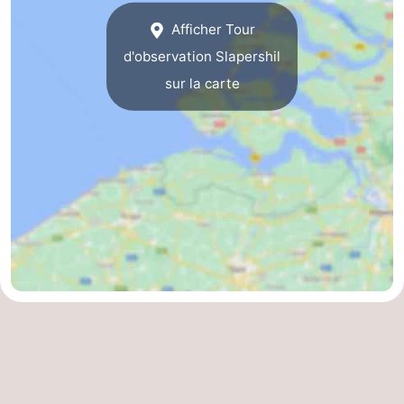
Afficher Tour
Schouwen
Nature
-
d'observation Slapershil
Oranjezon
Oostkapelle
-
sur la carte
Nature
-
de
Domburg
-
Mantelingen
Zoutelande
-
Vlissingen
-
Middelburg
Météo
Contact