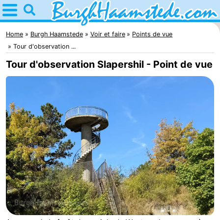
Home
Burgh
Home
Burgh Haamstede
Voir et faire
Points de vue
Tour d'observation ...
Haamstede
Astuces
Tour d'observation Slapershil - Point de vue
Avec
les
Nature
enfants
Kop
Passer
van
la
Appartements
Schouwen
nuit
Campings
Chambre
d'hôtes
Chaumières