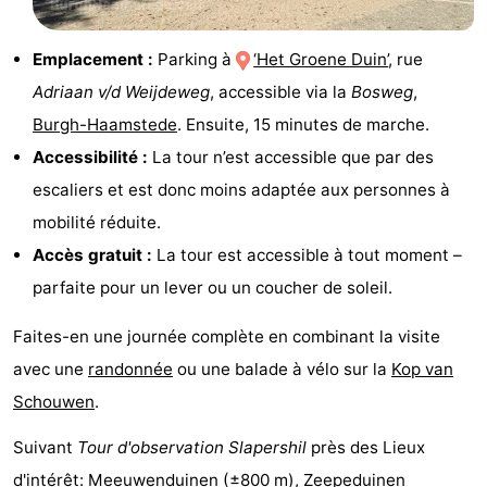
Méridionale
-
Emplacement :
Parking à
‘Het Groene Duin’
, rue
Leiden
Bollenstreek
Adriaan v/d Weijdeweg
, accessible via la
Bosweg
,
Burgh-Haamstede
. Ensuite, 15 minutes de marche.
-
Accessibilité :
La tour n’est accessible que par des
Nature
-
escaliers et est donc moins adaptée aux personnes à
mobilité réduite.
Hollands
Noordwijk
-
Accès gratuit :
La tour est accessible à tout moment –
Duin
Katwijk
-
parfaite pour un lever ou un coucher de soleil.
Scheveningen
-
Faites-en une journée complète en combinant la visite
avec une
randonnée
ou une balade à vélo sur la
Kop van
La
-
Schouwen
.
Haye
Rotterdam
-
Suivant
Tour d'observation Slapershil
près des Lieux
Rockanje
Zeeland
d'intérêt:
Meeuwenduinen
(±800 m),
Zeepeduinen