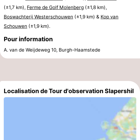
(±1,7 km),
Ferme de Golf Molenberg
(±1,8 km),
Schouwen-
Boswachterij Westerschouwen
(±1,9 km) &
Kop van
Duiveland
-
Schouwen
(±1,9 km).
Pour information
Renesse
-
A. van de Weijdeweg 10, Burgh-Haamstede
Brouwershaven
-
Bruinisse
-
Zierikzee
-
Localisation de Tour d'observation Slapershil
Nature
-
Oosterschelde
Nature
Walcheren
Kop
-
van
Veere
-