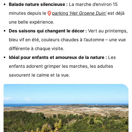
Balade nature silencieuse :
La marche d’environ 15
Moulins
-
minutes depuis le
parking
‘Het Groene Duin’
est déjà
Points
Attractions
une belle expérience.
Des saisons qui changent le décor :
Vert au printemps,
de
-
bleu vif en été, couleurs chaudes à l’automne – une vue
vue
Croisières
-
différente à chaque visite.
Idéal pour enfants et amoureux de la nature :
Les
Terrains
-
enfants adorent grimper les marches, les adultes
de
Aires
-
savourent le calme et la vue.
jeux
de
Bowling
-
jeux
Parcours
Centres
intérieures
de
de
Villages
mini-
bien-
&
Nature