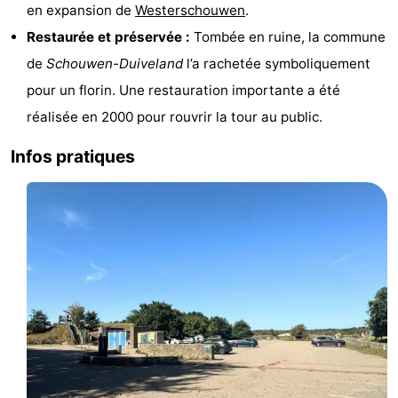
en expansion de
Westerschouwen
.
Sportive
Equitation
Observation
Restaurée et préservée :
Tombée en ruine, la commune
de
Schouwen-Duiveland
l’a rachetée symboliquement
des
Boire
pour un florin. Une restauration importante a été
phoques
et
Événements
réalisée en 2000 pour rouvrir la tour au public.
manger
Pratiques
Infos pratiques
Forum
Route
-
Stationnement
Adresses
Médicales
Région
Hollande-