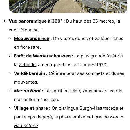
van
Valleien
Wijde
-
Haamstede
Blick
Zeeuwse
-
Vue panoramique à 360° :
Du haut des 36 mètres, la
vue s’étend sur :
Kust
’t
Hôtels
Meeuwenduinen
:
De vastes dunes et vallées riches
Hof
Last
en flore rare.
Forêt de Westerschouwen
:
La plus grande forêt de
van
minutes
Plages
la
Zélande
, aménagée dans les années 1920.
Haamstede
Voir
Verklikkerduin
:
Célèbre pour ses sommets et dunes
mouvantes.
et
Lieux
Mer du Nord
:
Lorsqu’il fait clair, vous pouvez voir la
faire
d'intérêt
-
mer briller à l’horizon.
Village et phare :
On distingue
Burgh-Haamstede
et,
Musées
-
par temps dégagé, le
phare emblématique de
Nieuw-
Monuments
-
Haamstede
.