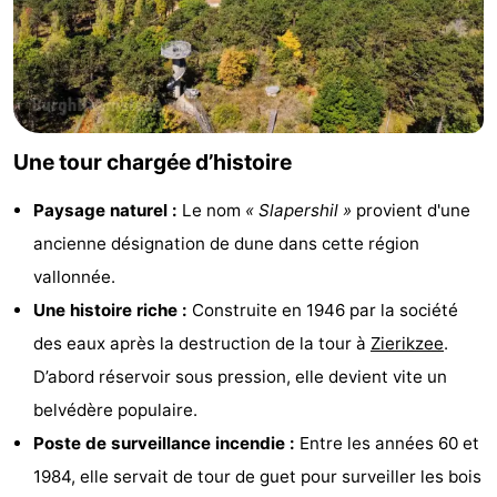
golf
être
villes
Visites
guidées
Sports
-
Une tour chargée d’histoire
Piscines
-
Paysage naturel :
Le nom
« Slapershil »
provient d'une
Faire
-
ancienne désignation de dune dans cette région
vallonnée.
du
Randonnée
-
Une histoire riche :
Construite en 1946 par la société
vélo
Équitation
-
des eaux après la destruction de la tour à
Zierikzee
.
D’abord réservoir sous pression, elle devient vite un
Terrains
-
belvédère populaire.
de
Surfen
-
Poste de surveillance incendie :
Entre les années 60 et
1984, elle servait de tour de guet pour surveiller les bois
golf
Peche
-