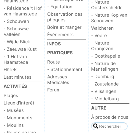
Haamstede
- Nature
- Equitation
Oosterschelde
- Résidence 't Hof
van Haamstede
Observation des
- Nature Kop van
phoques
Schouwen
- Schouwen
Boire et manger
Walcheren
- Schouwse
Valleien
Événements
- Veere
- Wijde Blick
- Nature
INFOS
Oranjezon
- Zeeuwse Kust
PRATIQUES
- Oostkapelle
- ’t Hof van
Route
Haamstede
- Nature de
Mantelingen
- Stationnement
Hôtels
- Domburg
Adresses
Last minutes
Médicales
- Zoutelande
ACTIVITÉS
Forum
- Vlissingen
Plages
- Middelburg
Lieux d'intérêt
AUTRE
- Musées
À propos de nous
- Monuments
- Moulins
- Points de vue