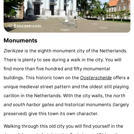
Moulins
-
Points
Attractions
de
-
Monuments
vue
Croisières
-
Zierikzee
is the eighth monument city of the Netherlands.
There is plenty to see during a walk in the city. You will
Terrains
-
find more than five hundred and fifty monumental
de
Aires
-
buildings. This historic town on the
Oosterschelde
offers a
unique medieval street pattern and the oldest still playing
jeux
de
Bowling
-
carillon in the Netherlands. With the city walls, the
north
jeux
Parcours
Centres
and south harbor gates
and historical monuments (largely
preserved) give this town its own character.
intérieures
de
de
Villages
Walking through this old city you will find yourself in the
mini-
bien-
&
Nature