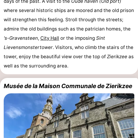
days of the past. A visit to the
Oude haven (Old port)
golf
être
villes
Visites
where several historic ships are moored and the old prison
will strengthen this feeling. Stroll through the streets;
guidées
Sports
admire the old buildings such as the patrician homes, the
-
's-Gravensteen
,
City Hall
or the imposing
Sint
Lievensmonstertower
. Visitors, who climb the stairs of the
Piscines
-
tower, enjoy the beautiful view over the top of
Zierikzee
as
Faire
-
well as the surrounding area.
du
Randonnée
-
Musée de la Maison Communale de Zierikzee
vélo
Équitation
-
Terrains
-
de
Surfen
-
golf
Peche
-