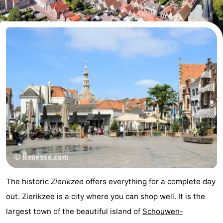
-
Buitenheem
-
Duinoord
-
Ginsterveld
-
Julianahoeve
-
Livingstone
-
Resort
-
Haamstede
Résidence
-
The historic
Zierikzee
offers everything for a complete day
't
Schouwen
-
out. Zierikzee is a city where you can shop well. It is the
largest town of the beautiful island of
Schouwen-
Hof
Schouwse
-