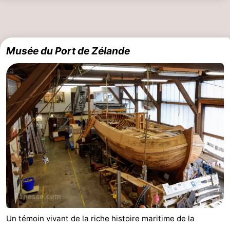
Schouwen-
Duiveland
-
Musée du Port de Zélande
Renesse
-
Brouwershaven
-
Bruinisse
-
Zierikzee
-
Nature
-
Oosterschelde
Nature
Walcheren
Kop
-
Un témoin vivant de la riche histoire maritime de la
van
Veere
-