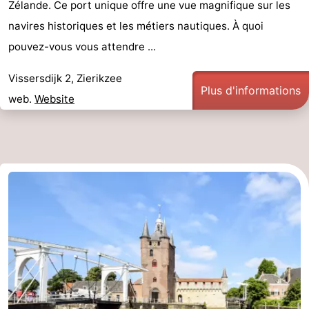
Zélande. Ce port unique offre une vue magnifique sur les
navires historiques et les métiers nautiques. À quoi
Schouwen
Nature
-
pouvez-vous vous attendre ...
Oranjezon
Oostkapelle
-
Vissersdijk 2, Zierikzee
Nature
-
Plus d'informations
web.
Website
de
Domburg
-
Mantelingen
Zoutelande
-
Vlissingen
-
Middelburg
Météo
Contact