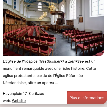
Méridionale
-
Leiden
Bollenstreek
-
Nature
-
Hollands
Noordwijk
-
L'
Église de l'Hospice (Gasthuiskerk)
à
Zierikzee
est un
Duin
Katwijk
-
monument remarquable avec une riche histoire. Cette
Scheveningen
-
église protestante, partie de l'Église Réformée
Néerlandaise, offre un aperçu ...
La
-
Havenplein 17, Zierikzee
Haye
Rotterdam
-
Plus d'informations
web.
Website
Rockanje
Zeeland