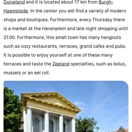
Duiveland
and it is located about 17 km from
Burgh-
van
Valleien
Wijde
-
Haamstede
. In the center you will find a variety of modern
shops and boutiques. Furthermore, every Thursday there
Haamstede
Blick
Zeeuwse
-
is a market at the
Havenplein
and late night shopping until
Kust
’t
Hôtels
21:00. Furthermore, this small town has many hangouts
such as cozy restaurants, terraces, grand cafes and pubs.
Hof
Last
It is possible to enjoy yourself at one of these many
van
minutes
Plages
terraces and taste the
Zeeland
specialties, such as bolus,
mussels or an eel roll.
Haamstede
Voir
et
Lieux
faire
d'intérêt
-
Musées
-
Monuments
-