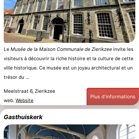
Sportive
Equitation
Observation
des
Boire
phoques
et
Événements
Le
Musée de la Maison Communale de Zierikzee
invite les
manger
Pratiques
visiteurs à découvrir la riche histoire et la culture de cette
Forum
ville historique. Ce musée est un joyau architectural et un
trésor du ...
Route
Meelstraat 6, Zierikzee
-
Plus d'informations
web.
Website
Stationnement
Adresses
Gasthuiskerk
Médicales
Région
Hollande-