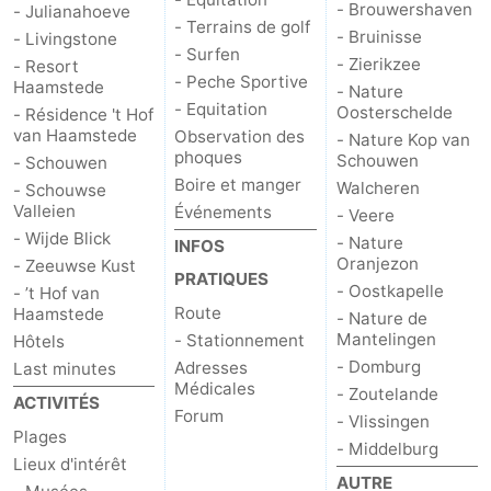
- Brouwershaven
- Julianahoeve
- Terrains de golf
- Bruinisse
- Livingstone
- Surfen
- Zierikzee
- Resort
- Peche Sportive
Haamstede
- Nature
- Equitation
Oosterschelde
- Résidence 't Hof
van Haamstede
Observation des
- Nature Kop van
phoques
Schouwen
- Schouwen
Boire et manger
Walcheren
- Schouwse
Valleien
Événements
- Veere
- Wijde Blick
- Nature
INFOS
Oranjezon
- Zeeuwse Kust
PRATIQUES
- Oostkapelle
- ’t Hof van
Route
Haamstede
- Nature de
Mantelingen
- Stationnement
Hôtels
- Domburg
Adresses
Last minutes
Médicales
- Zoutelande
ACTIVITÉS
Forum
- Vlissingen
Plages
- Middelburg
Lieux d'intérêt
AUTRE