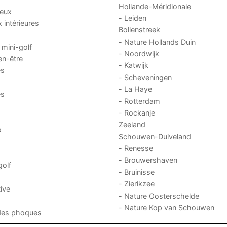
Hollande-Méridionale
jeux
- Leiden
x intérieures
Bollenstreek
- Nature Hollands Duin
 mini-golf
- Noordwijk
en-être
- Katwijk
es
- Scheveningen
- La Haye
es
- Rotterdam
- Rockanje
Zeeland
o
Schouwen-Duiveland
- Renesse
- Brouwershaven
golf
- Bruinisse
- Zierikzee
ive
- Nature Oosterschelde
- Nature Kop van Schouwen
des phoques