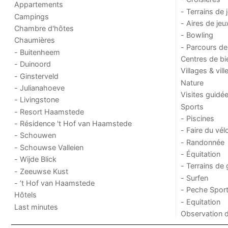
Appartements
- Terrains de 
Campings
- Aires de jeu
Chambre d'hôtes
- Bowling
Chaumières
- Parcours de
- Buitenheem
Centres de bi
- Duinoord
Villages & vill
- Ginsterveld
Nature
- Julianahoeve
Visites guidé
- Livingstone
Sports
- Resort Haamstede
- Piscines
- Résidence 't Hof van Haamstede
- Faire du vél
- Schouwen
- Randonnée
- Schouwse Valleien
- Équitation
- Wijde Blick
- Terrains de 
- Zeeuwse Kust
- Surfen
- ’t Hof van Haamstede
- Peche Sport
Hôtels
- Equitation
Last minutes
Observation 