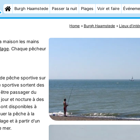
Burgh Haamstede
Passer la nuit
Plages
Voir et faire
Événeme
Home
Burgh Haamstede
Lieux d'inté
la maison les mains
plage
. Chaque pêcheur
 de pêche sportive sur
 sportive sortent des
 être passager du
 jour et nocture à des
sont disponibles à
uer la pêche à la
age et à partir d'un
e mer.