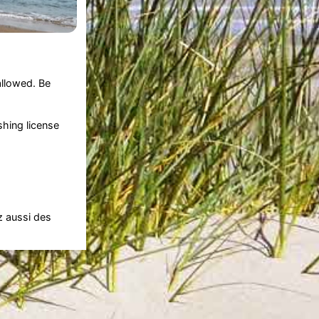
allowed. Be
shing license
z aussi des