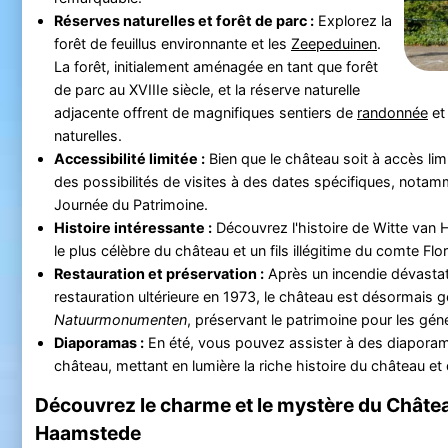
Réserves naturelles et forêt de parc :
Explorez la
forêt de feuillus environnante et les
Zeepeduinen
.
La forêt, initialement aménagée en tant que forêt
de parc au XVIIIe siècle, et la réserve naturelle
adjacente offrent de magnifiques sentiers de
randonnée
et
naturelles.
Accessibilité limitée :
Bien que le château soit à accès limit
des possibilités de visites à des dates spécifiques, notamm
Journée du Patrimoine.
Histoire intéressante :
Découvrez l'histoire de Witte van 
le plus célèbre du château et un fils illégitime du comte Flor
Restauration et préservation :
Après un incendie dévastat
restauration ultérieure en 1973, le château est désormais g
Natuurmonumenten
, préservant le patrimoine pour les gén
Diaporamas :
En été, vous pouvez assister à des diapora
château, mettant en lumière la riche histoire du château et
Découvrez le charme et le mystère du Châte
Haamstede