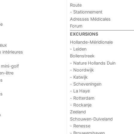
Route
- Stationnement
Adresses Médicales
ue
Forum
EXCURSIONS
Hollande-Méridionale
jeux
- Leiden
x intérieures
Bollenstreek
- Nature Hollands Duin
 mini-golf
- Noordwijk
en-être
- Katwijk
es
- Scheveningen
- La Haye
es
- Rotterdam
- Rockanje
Zeeland
o
Schouwen-Duiveland
- Renesse
- Brouwershaven