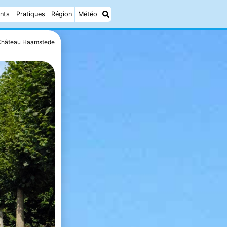
nts
Pratiques
Région
Météo
hâteau Haamstede