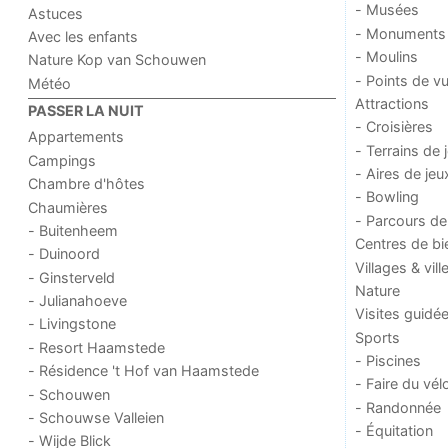
- Musées
Astuces
- Monuments
Avec les enfants
- Moulins
Nature Kop van Schouwen
- Points de v
Météo
Attractions
PASSER LA NUIT
- Croisières
Appartements
- Terrains de 
Campings
- Aires de jeu
Chambre d'hôtes
- Bowling
Chaumières
- Parcours de
- Buitenheem
Centres de bi
- Duinoord
Villages & vill
- Ginsterveld
Nature
- Julianahoeve
Visites guidé
- Livingstone
Sports
- Resort Haamstede
- Piscines
- Résidence 't Hof van Haamstede
- Faire du vél
- Schouwen
- Randonnée
- Schouwse Valleien
- Équitation
- Wijde Blick