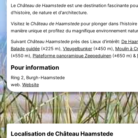
Le
Château de Haamstede
est une destination fascinante pou
d'histoire, de nature et d'architecture.
Visitez le
Château de Haamstede
pour plonger dans l'histoir
manière unique et profitez du magnifique environnement natur
Suivant
Château Haamstede
près des Lieux d'intérêt:
De Haam
Balade guidée
(±225 m),
Vleugelbunker
(±450 m),
Moulin à C
(±550 m),
Plateforme panoramique Zeepeduinen
(±650 m) &
Pour information
Ring 2, Burgh-Haamstede
web.
Website
Localisation de Château Haamstede