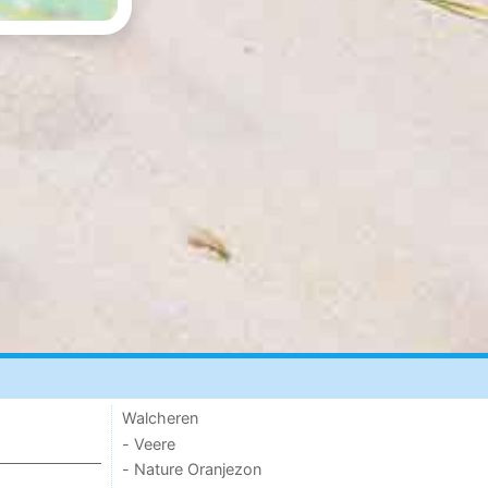
Walcheren
- Veere
- Nature Oranjezon