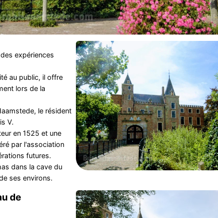
 des expériences
é au public, il offre
ent lors de la
Haamstede, le résident
is V.
eur en 1525 et une
éré par l'association
érations futures.
mas dans la cave du
 de ses environs.
au de