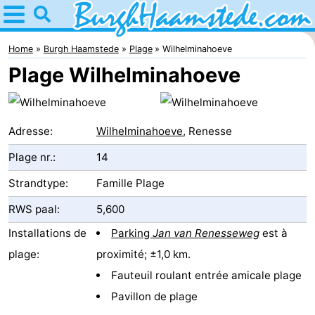
Home
Burgh
Home
Burgh Haamstede
Plage
Wilhelminahoeve
Plage Wilhelminahoeve
Haamstede
Astuces
Avec
Adresse:
Wilhelminahoeve
, Renesse
les
Nature
Plage nr.:
14
enfants
Kop
Passer
Strandtype:
Famille Plage
van
la
Appartements
RWS paal:
5,600
Installations de
Parking
Jan van Renesseweg
est à
Schouwen
nuit
Campings
plage:
proximité; ±1,0 km.
Chambre
Fauteuil roulant entrée amicale plage
Pavillon de plage
d'hôtes
Chaumières