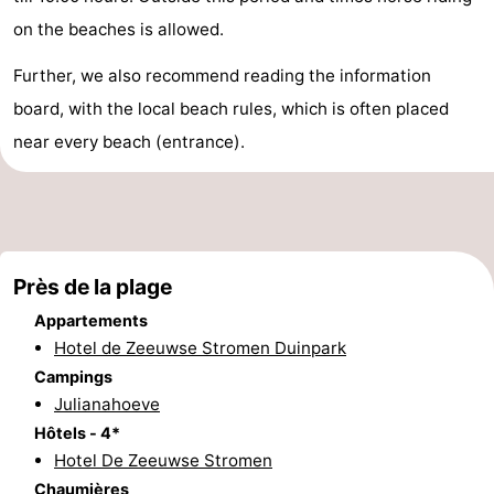
on the beaches is allowed.
Moulins
-
Further, we also recommend reading the information
Points
Attractions
board, with the local beach rules, which is often placed
de
-
near every beach (entrance).
vue
Croisières
-
Terrains
-
de
Aires
-
Près de la plage
Appartements
jeux
de
Bowling
-
Hotel de Zeeuwse Stromen Duinpark
Campings
jeux
Parcours
Centres
Julianahoeve
intérieures
de
de
Villages
Hôtels - 4*
Hotel De Zeeuwse Stromen
mini-
bien-
&
Nature
Chaumières