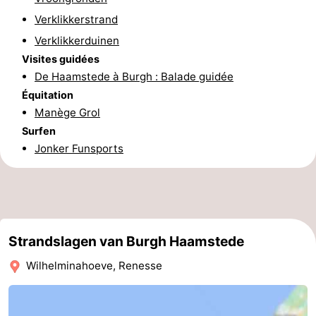
Verklikkerstrand
Méridionale
-
Verklikkerduinen
Leiden
Bollenstreek
Visites guidées
De Haamstede à Burgh : Balade guidée
-
Équitation
Manège Grol
Nature
-
Surfen
Jonker Funsports
Hollands
Noordwijk
-
Duin
Katwijk
-
Scheveningen
-
Strandslagen van Burgh Haamstede
La
-
Wilhelminahoeve, Renesse
Haye
Rotterdam
-
Rockanje
Zeeland