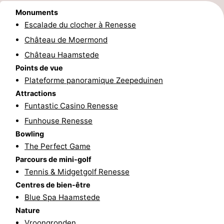
Monuments
Sportive
Equitation
Observation
Escalade du clocher à Renesse
des
Boire
Château de Moermond
Château Haamstede
phoques
et
Événements
Points de vue
Plateforme panoramique Zeepeduinen
manger
Pratiques
Attractions
Funtastic Casino Renesse
Forum
Funhouse Renesse
Route
Bowling
The Perfect Game
-
Parcours de mini-golf
Tennis & Midgetgolf Renesse
Stationnement
Adresses
Centres de bien-être
Médicales
Région
Blue Spa Haamstede
Nature
Hollande-
Vroongronden