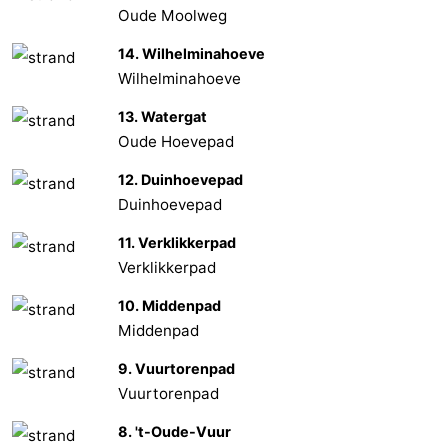
Oude Moolweg
Schouwen
Nature
-
14. Wilhelminahoeve
Wilhelminahoeve
Oranjezon
Oostkapelle
-
13. Watergat
Nature
-
Oude Hoevepad
de
Domburg
-
12. Duinhoevepad
Duinhoevepad
Mantelingen
Zoutelande
-
11. Verklikkerpad
Vlissingen
-
Verklikkerpad
10. Middenpad
Middelburg
Météo
Middenpad
Contact
9. Vuurtorenpad
Vuurtorenpad
8. 't-Oude-Vuur