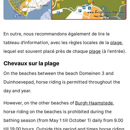
van
Valleien
Wijde
-
Haamstede
Blick
Zeeuwse
-
En outre, nous recommandons également de lire le
Kust
’t
Hôtels
tableau d'information, avec les règles locales de la
plage
,
Hof
Last
lequel est souvent placé près de chaque
plage
(à l'entrée).
van
minutes
Plages
Chevaux sur la plage
Haamstede
Voir
On the beaches between the beach Domeinen 3 and
Duinhoevepad, horse riding is permitted throughout the
et
Lieux
day and year.
faire
d'intérêt
-
However, on the other beaches of
Burgh Haamstede
,
horse riding on the beaches is prohibited during the
Musées
-
bathing season (from May 1 till October 1) daily from 9.00
Monuments
-
till 19.00 hours. Outside this period and times horse riding