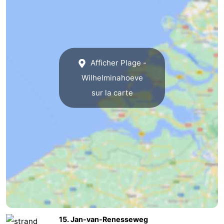
Schouwen-
Duiveland
-
Afficher Plage -
Renesse
-
Wilhelminahoeve
Brouwershaven
-
sur la carte
Bruinisse
-
Zierikzee
-
Nature
-
Oosterschelde
Nature
Walcheren
Kop
-
15. Jan-van-Renesseweg
van
Veere
-