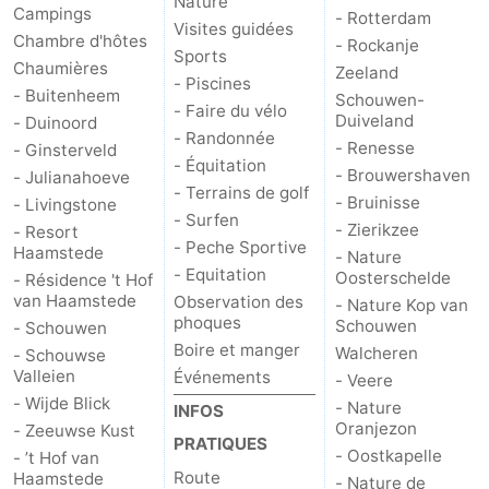
Nature
Campings
- Rotterdam
Visites guidées
Chambre d'hôtes
- Rockanje
Sports
Chaumières
Zeeland
- Piscines
- Buitenheem
Schouwen-
- Faire du vélo
Duiveland
- Duinoord
- Randonnée
- Renesse
- Ginsterveld
- Équitation
- Brouwershaven
- Julianahoeve
- Terrains de golf
- Bruinisse
- Livingstone
- Surfen
- Zierikzee
- Resort
- Peche Sportive
Haamstede
- Nature
- Equitation
Oosterschelde
- Résidence 't Hof
van Haamstede
Observation des
- Nature Kop van
phoques
Schouwen
- Schouwen
Boire et manger
Walcheren
- Schouwse
Valleien
Événements
- Veere
- Wijde Blick
- Nature
INFOS
Oranjezon
- Zeeuwse Kust
PRATIQUES
- Oostkapelle
- ’t Hof van
Route
Haamstede
- Nature de