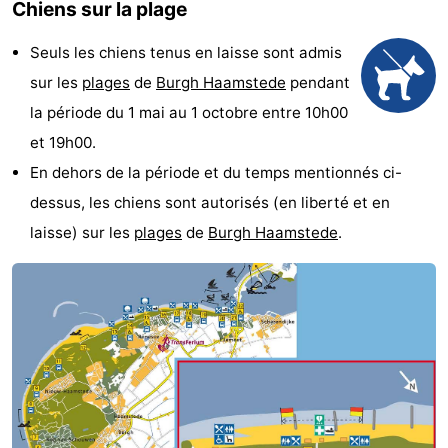
Chiens sur la plage
-
Seuls les chiens tenus en laisse sont admis
Buitenheem
-
sur les
plages
de
Burgh Haamstede
pendant
la période du 1 mai au 1 octobre entre 10h00
Duinoord
-
et 19h00.
Ginsterveld
-
En dehors de la période et du temps mentionnés ci-
dessus, les chiens sont autorisés (en liberté et en
Julianahoeve
-
laisse) sur les
plages
de
Burgh Haamstede
.
Livingstone
-
Resort
-
Haamstede
Résidence
-
't
Schouwen
-
Hof
Schouwse
-