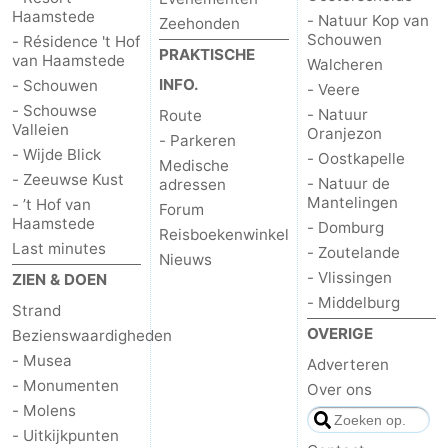
Haamstede
- Natuur Kop van
Zeehonden
Rockanje
Zeeland
Schouwen
- Résidence 't Hof
PRAKTISCHE
van Haamstede
Walcheren
Schouwen-
INFO.
- Schouwen
- Veere
- Schouwse
- Natuur
Route
Duiveland
-
Valleien
Oranjezon
- Parkeren
- Wijde Blick
- Oostkapelle
Medische
Renesse
-
- Zeeuwse Kust
- Natuur de
adressen
Mantelingen
- ’t Hof van
Forum
Brouwershaven
-
Haamstede
- Domburg
Reisboekenwinkel
Last minutes
- Zoutelande
Nieuws
Bruinisse
-
- Vlissingen
ZIEN & DOEN
- Middelburg
Zierikzee
-
Strand
OVERIGE
Bezienswaardigheden
Natuur
-
- Musea
Adverteren
- Monumenten
Over ons
Oosterschelde
Natuur
Walcheren
- Molens
- Uitkijkpunten
Kop
-