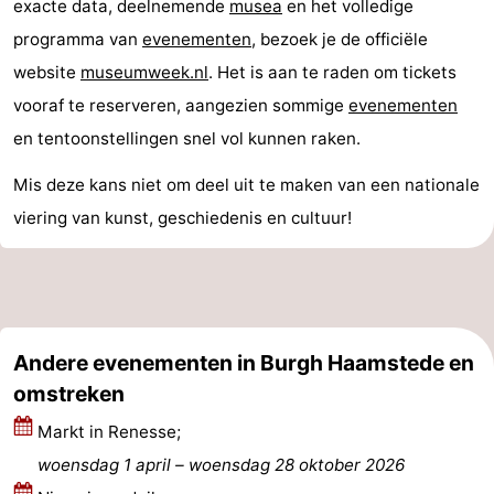
exacte data, deelnemende
musea
en het volledige
Steden
Rondleidingen
programma van
evenementen
, bezoek je de officiële
website
museumweek.nl
. Het is aan te raden om tickets
Sporten
vooraf te reserveren, aangezien sommige
evenementen
-
en tentoonstellingen snel vol kunnen raken.
Zwembaden
-
Mis deze kans niet om deel uit te maken van een nationale
viering van kunst, geschiedenis en cultuur!
Fietsen
-
Wandelen
-
Paardrijden
-
Andere evenementen in Burgh Haamstede en
Golfbanen
-
omstreken
Surfen
Vuurtoren
Markt in Renesse;
woensdag 1 april
–
woensdag 28 oktober 2026
Eten