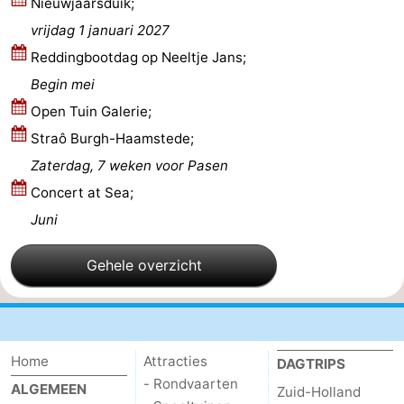
Nieuwjaarsduik;
en
Zeehonden
vrijdag 1 januari 2027
Reddingbootdag op Neeltje Jans;
drinken
Evenementen
Begin mei
Praktisch
Open Tuin Galerie;
Straô Burgh-Haamstede;
Forum
Zaterdag, 7 weken voor Pasen
Reisboekenwinkel
Concert at Sea;
Juni
Nieuws
Gehele overzicht
Route
-
Parkeren
Medische
Home
Attracties
DAGTRIPS
- Rondvaarten
ALGEMEEN
Zuid-Holland
adressen
Regio