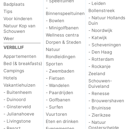
- Speeltuinen
- Leiden
Badplaats
-
Zuid-
Bollenstreek
Tips
Binnenspeeltuinen
- Natuur Hollands
Voor kinderen
- Bowlen
Holland
-
Duin
Natuur Kop van
- Minigolfbanen
- Noordwijk
Schouwen
Wellness centra
Leiden
Bollenstreek
- Katwijk
Weer
Dorpen & Steden
- Scheveningen
VERBLIJF
-
Natuur
- Den Haag
Appartementen
Rondleidingen
- Rotterdam
Natuur
-
Bed (& breakfasts)
Sporten
- Rockanje
Campings
- Zwembaden
Zeeland
Hollands
Noordwijk
-
Hotels
- Fietsen
Schouwen-
Vakantiehuizen
- Wandelen
Duiveland
Duin
Katwijk
-
- Buitenheem
- Paardrijden
- Renesse
- Duinoord
- Golfbanen
- Brouwershaven
Scheveningen
-
- Ginsterveld
- Surfen
- Bruinisse
Den
-
- Julianahoeve
Vuurtoren
- Zierikzee
- Livingstone
Eten en drinken
- Natuur
Haag
Rotterdam
-
Oosterschelde
- Resort
Evenementen