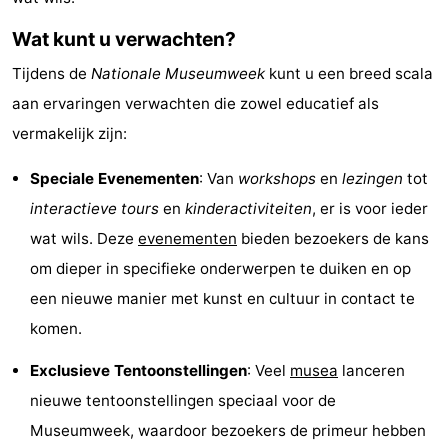
Hof
Schouwse
-
Wat kunt u verwachten?
van
Valleien
Wijde
-
Tijdens de
Nationale Museumweek
kunt u een breed scala
aan ervaringen verwachten die zowel educatief als
Haamstede
Blick
Zeeuwse
-
vermakelijk zijn:
Kust
’t
Last
Speciale Evenementen
: Van
workshops
en
lezingen
tot
Hof
minutes
Strand
interactieve tours
en
kinderactiviteiten
, er is voor ieder
wat wils. Deze
evenementen
bieden bezoekers de kans
van
Zien
om dieper in specifieke onderwerpen te duiken en op
Haamstede
&
Bezienswaardigheden
een nieuwe manier met kunst en cultuur in contact te
komen.
doen
-
Exclusieve Tentoonstellingen
: Veel
musea
lanceren
Musea
-
nieuwe tentoonstellingen speciaal voor de
Museumweek, waardoor bezoekers de primeur hebben
Monumenten
-