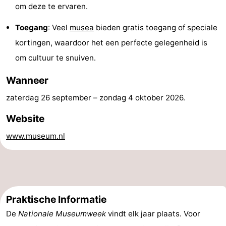
om deze te ervaren.
Molens
-
Toegang
: Veel
musea
bieden gratis toegang of speciale
Uitkijkpunten
Attracties
kortingen, waardoor het een perfecte gelegenheid is
om cultuur te snuiven.
-
Wanneer
Rondvaarten
-
zaterdag 26 september
–
zondag 4 oktober 2026
.
Speeltuinen
-
Website
Binnenspeeltuinen
-
www.museum.nl
Bowlen
-
Minigolfbanen
Wellness
centra
Dorpen
Praktische Informatie
De
Nationale Museumweek
vindt elk jaar plaats. Voor
&
Natuur