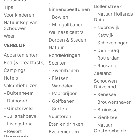
-
Bollenstreek
Tips
Molens
-
Binnenspeeltuinen
- Natuur Hollands
Voor kinderen
- Bowlen
Duin
Natuur Kop van
Uitkijkpunten
Attracties
- Minigolfbanen
- Noordwijk
Schouwen
Wellness centra
- Katwijk
Weer
-
Dorpen & Steden
- Scheveningen
VERBLIJF
Natuur
Rondvaarten
-
- Den Haag
Appartementen
Rondleidingen
- Rotterdam
Bed (& breakfasts)
Sporten
Speeltuinen
-
- Rockanje
Campings
- Zwembaden
Zeeland
Binnenspeeltuinen
-
Hotels
- Fietsen
Schouwen-
Vakantiehuizen
- Wandelen
Duiveland
Bowlen
-
- Buitenheem
- Paardrijden
- Renesse
- Duinoord
- Golfbanen
- Brouwershaven
Minigolfbanen
Wellness
- Ginsterveld
- Surfen
- Bruinisse
- Julianahoeve
Vuurtoren
- Zierikzee
centra
Dorpen
- Livingstone
Eten en drinken
- Natuur
Oosterschelde
- Resort
Evenementen
&
Natuur