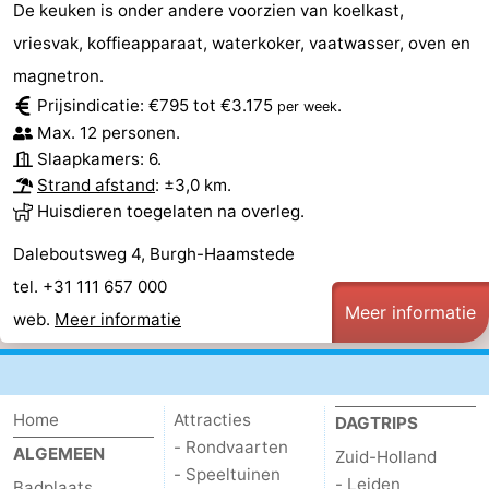
De keuken is onder andere voorzien van koelkast,
Hof
Schouwse
-
vriesvak, koffieapparaat, waterkoker, vaatwasser, oven en
magnetron.
van
Valleien
Wijde
-
Prijsindicatie: €795 tot €3.175
.
per week
Haamstede
Blick
Zeeuwse
-
Max. 12 personen.
Slaapkamers: 6.
Kust
’t
Last
Strand afstand
: ±3,0 km.
Huisdieren toegelaten na overleg.
Hof
minutes
Strand
Daleboutsweg 4, Burgh-Haamstede
van
Zien
tel. +31 111 657 000
Meer informatie
web.
Meer informatie
Haamstede
&
Bezienswaardigheden
doen
-
Home
Attracties
Musea
-
DAGTRIPS
- Rondvaarten
ALGEMEEN
Zuid-Holland
Monumenten
-
- Speeltuinen
- Leiden
Badplaats