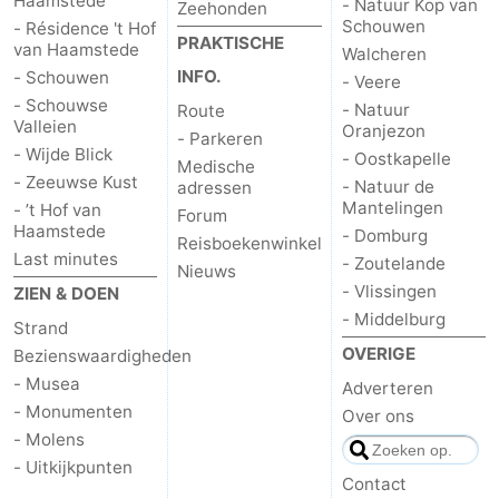
Haamstede
- Natuur Kop van
Zeehonden
Schouwen
- Résidence 't Hof
Steden
Rondleidingen
PRAKTISCHE
van Haamstede
Walcheren
INFO.
- Schouwen
- Veere
Sporten
- Schouwse
- Natuur
Route
Valleien
Oranjezon
-
- Parkeren
- Wijde Blick
- Oostkapelle
Medische
- Zeeuwse Kust
Zwembaden
-
- Natuur de
adressen
Mantelingen
- ’t Hof van
Forum
Haamstede
Fietsen
-
- Domburg
Reisboekenwinkel
Last minutes
- Zoutelande
Nieuws
Wandelen
-
- Vlissingen
ZIEN & DOEN
- Middelburg
Strand
Paardrijden
-
OVERIGE
Bezienswaardigheden
- Musea
Golfbanen
-
Adverteren
- Monumenten
Over ons
Surfen
Vuurtoren
- Molens
- Uitkijkpunten
Contact
Eten