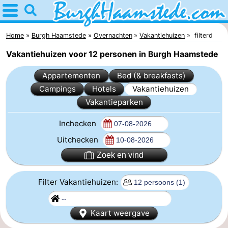
Home
Burgh
Home
Burgh Haamstede
Overnachten
Vakantiehuizen
filterd
Vakantiehuizen voor 12 personen in Burgh Haamstede
Haamstede
Tips
Appartementen
Bed (& breakfasts)
Voor
Campings
Hotels
Vakantiehuizen
Vakantieparken
kinderen
Natuur
Inchecken
Kop
Overnachten
Uitchecken
van
Appartementen
Zoek en vind
Schouwen
Bed
Filter Vakantiehuizen:
(&
Campings
Kaart weergave
breakfasts)
Hotels