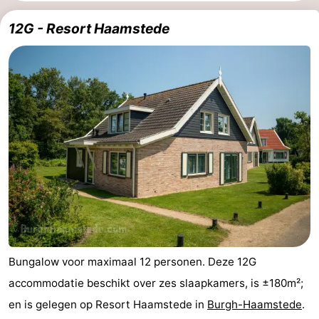
Vakantiehuizen
12G - Resort Haamstede
-
Buitenheem
-
Duinoord
-
Ginsterveld
-
Julianahoeve
-
Livingstone
-
Resort
-
Bungalow voor maximaal 12 personen. Deze 12G
Haamstede
Résidence
-
accommodatie beschikt over zes slaapkamers, is ±180m²;
en is gelegen op Resort Haamstede in
Burgh-Haamstede
.
't
Schouwen
-