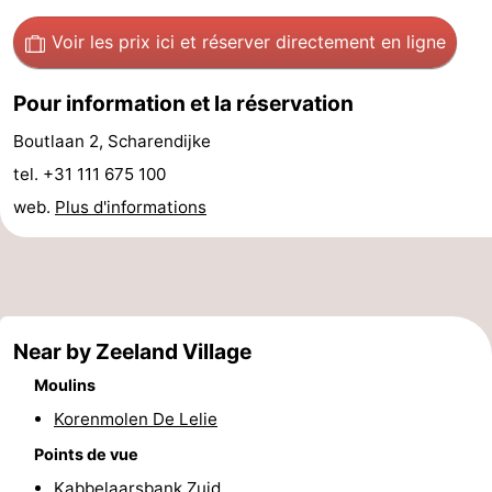
Sportive
Equitation
Observation
Voir les prix ici
et réserver directement en ligne
des
Boire
Pour information et la réservation
phoques
et
Événements
Boutlaan 2, Scharendijke
tel. +31 111 675 100
manger
Pratiques
web.
Plus d'informations
Forum
Route
-
Near by Zeeland Village
Stationnement
Adresses
Moulins
Korenmolen De Lelie
Médicales
Région
Points de vue
Hollande-
Kabbelaarsbank Zuid