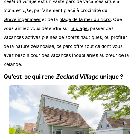
Zeeland Village
est un vaste parc de vacances situé à
-
Scharendijke
, parfaitement placé à proximité du
Grevelingenmeer
et de la
plage de la mer du Nord
. Que
Buitenheem
-
vous aimiez vous détendre sur
la plage
, passer des
Duinoord
-
vacances actives pleines de sports nautiques, ou profiter
de
la nature zélandaise
, ce parc offre tout ce dont vous
Ginsterveld
-
avez besoin pour des vacances inoubliables au
cœur de la
Julianahoeve
-
Zélande
.
Livingstone
-
Qu'est-ce qui rend
Zeeland Village
unique ?
Resort
-
Haamstede
Résidence
-
't
Schouwen
-
Hof
Schouwse
-