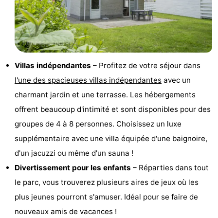
van
Valleien
Wijde
-
Haamstede
Blick
Zeeuwse
-
Kust
’t
Hôtels
Villas indépendantes
– Profitez de votre séjour dans
Hof
Last
l'une des spacieuses villas indépendantes
avec un
charmant jardin et une terrasse. Les hébergements
van
minutes
Plages
offrent beaucoup d'intimité et sont disponibles pour des
Haamstede
Voir
groupes de 4 à 8 personnes. Choisissez un luxe
supplémentaire avec une villa équipée d'une baignoire,
et
Lieux
d'un jacuzzi ou même d'un sauna !
faire
d'intérêt
-
Divertissement pour les enfants
– Réparties dans tout
le parc, vous trouverez plusieurs aires de jeux où les
Musées
-
plus jeunes pourront s'amuser. Idéal pour se faire de
Monuments
-
nouveaux amis de vacances !