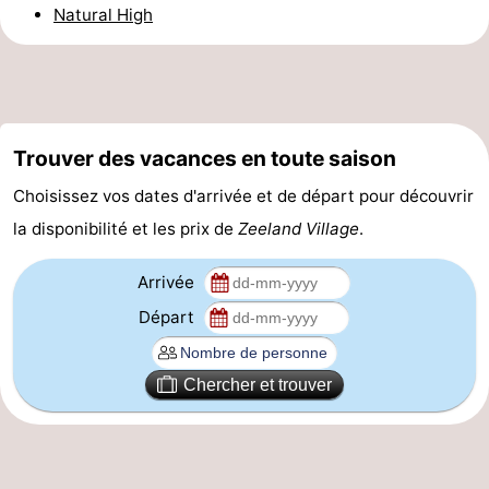
Natural High
Schouwen-
Duiveland
-
Renesse
-
Trouver des vacances en toute saison
Brouwershaven
-
Choisissez vos dates d'arrivée et de départ pour découvrir
la disponibilité et les prix de
Zeeland Village
.
Bruinisse
-
Arrivée
Zierikzee
-
Départ
Nature
-
Oosterschelde
Nature
Walcheren
Chercher et trouver
Kop
-
van
Veere
-