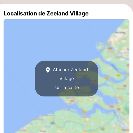
Schouwen
Nature
-
Localisation de Zeeland Village
Oranjezon
Oostkapelle
-
Nature
-
de
Domburg
-
Mantelingen
Zoutelande
-
Afficher Zeeland
Vlissingen
-
Village
sur la carte
Middelburg
Météo
Contact