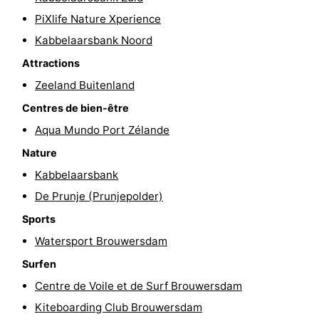
PiXlife Nature Xperience
Méridionale
-
Kabbelaarsbank Noord
Leiden
Bollenstreek
Attractions
Zeeland Buitenland
-
Centres de bien-être
Nature
-
Aqua Mundo Port Zélande
Hollands
Noordwijk
-
Nature
Kabbelaarsbank
Duin
Katwijk
-
De Prunje (Prunjepolder)
Scheveningen
-
Sports
Watersport Brouwersdam
La
-
Surfen
Haye
Rotterdam
-
Centre de Voile et de Surf Brouwersdam
Kiteboarding Club Brouwersdam
Rockanje
Zeeland