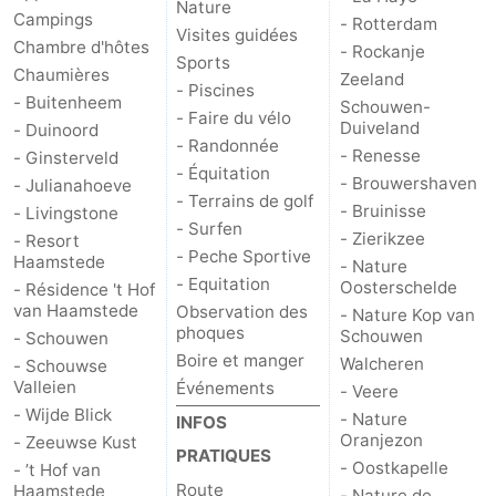
Nature
Campings
- Rotterdam
Visites guidées
Chambre d'hôtes
- Rockanje
Sports
Chaumières
Zeeland
- Piscines
- Buitenheem
Schouwen-
- Faire du vélo
Duiveland
- Duinoord
- Randonnée
- Renesse
- Ginsterveld
- Équitation
- Brouwershaven
- Julianahoeve
- Terrains de golf
- Bruinisse
- Livingstone
- Surfen
- Zierikzee
- Resort
- Peche Sportive
Haamstede
- Nature
- Equitation
Oosterschelde
- Résidence 't Hof
van Haamstede
Observation des
- Nature Kop van
phoques
Schouwen
- Schouwen
Boire et manger
Walcheren
- Schouwse
Valleien
Événements
- Veere
- Wijde Blick
- Nature
INFOS
Oranjezon
- Zeeuwse Kust
PRATIQUES
- Oostkapelle
- ’t Hof van
Route
Haamstede
- Nature de