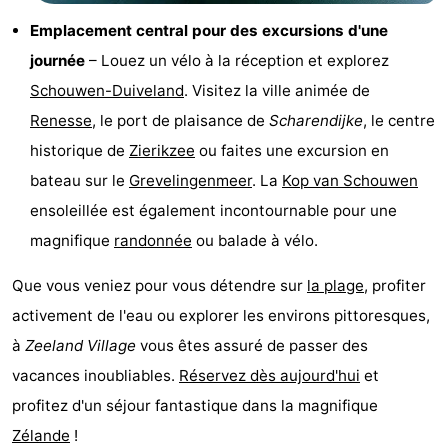
golf
être
villes
Visites
Emplacement central pour des excursions d'une
journée
– Louez un vélo à la réception et explorez
guidées
Sports
Schouwen-Duiveland
. Visitez la ville animée de
-
Renesse
, le port de plaisance de
Scharendijke
, le centre
historique de
Zierikzee
ou faites une excursion en
Piscines
-
bateau sur le
Grevelingenmeer
. La
Kop van Schouwen
Faire
-
ensoleillée est également incontournable pour une
magnifique
randonnée
ou balade à vélo.
du
Randonnée
-
Que vous veniez pour vous détendre sur
la plage
, profiter
vélo
Équitation
-
activement de l'eau ou explorer les environs pittoresques,
Terrains
-
à
Zeeland Village
vous êtes assuré de passer des
vacances inoubliables.
Réservez dès aujourd'hui
et
de
Surfen
-
profitez d'un séjour fantastique dans la magnifique
golf
Peche
-
Zélande
!