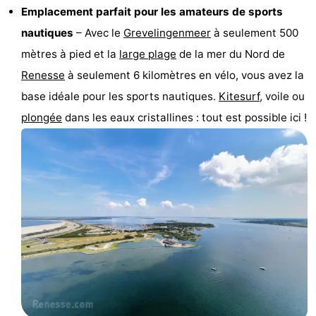
Emplacement parfait pour les amateurs de sports
Moulins
-
nautiques
– Avec le
Grevelingenmeer
à seulement 500
Points
Attractions
mètres à pied et la
large
plage
de la mer du Nord de
Renesse
à seulement 6 kilomètres en vélo, vous avez la
de
-
base idéale pour les sports nautiques.
Kitesurf
, voile ou
vue
Croisières
-
plongée
dans les eaux cristallines : tout est possible ici !
Terrains
-
de
Aires
-
jeux
de
Bowling
-
jeux
Parcours
Centres
intérieures
de
de
Villages
mini-
bien-
&
Nature