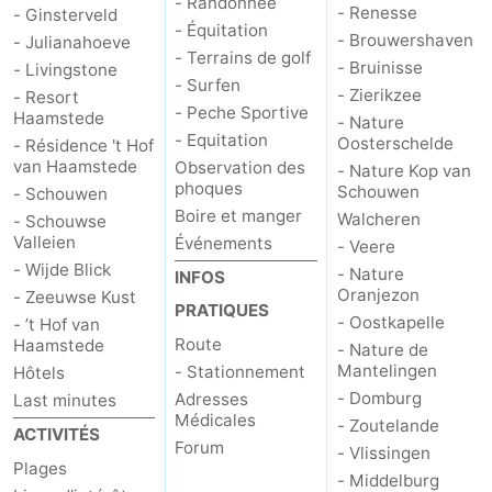
- Randonnée
- Renesse
- Ginsterveld
- Équitation
- Brouwershaven
- Julianahoeve
- Terrains de golf
- Bruinisse
- Livingstone
- Surfen
- Zierikzee
- Resort
- Peche Sportive
Haamstede
- Nature
- Equitation
Oosterschelde
- Résidence 't Hof
van Haamstede
Observation des
- Nature Kop van
phoques
Schouwen
- Schouwen
Boire et manger
Walcheren
- Schouwse
Valleien
Événements
- Veere
- Wijde Blick
- Nature
INFOS
Oranjezon
- Zeeuwse Kust
PRATIQUES
- Oostkapelle
- ’t Hof van
Route
Haamstede
- Nature de
Mantelingen
- Stationnement
Hôtels
- Domburg
Adresses
Last minutes
Médicales
- Zoutelande
ACTIVITÉS
Forum
- Vlissingen
Plages
- Middelburg