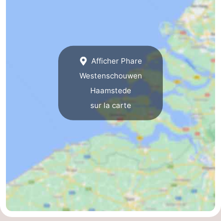
Schouwen-
Duiveland
-
Afficher Phare
Renesse
-
Westenschouwen
Brouwershaven
-
Haamstede
sur la carte
Bruinisse
-
Zierikzee
-
Nature
-
Oosterschelde
Nature
Walcheren
Kop
-
van
Veere
-