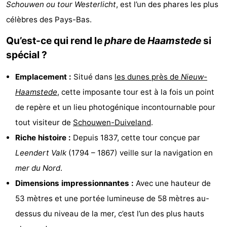
Schouwen ou tour Westerlicht
, est l’un des phares les plus
-
célèbres des Pays-Bas.
Buitenheem
-
Qu’est-ce qui rend le
phare
de
Haamstede
si
spécial ?
Duinoord
-
Emplacement :
Situé dans
les dunes près de
Nieuw-
Ginsterveld
-
Haamstede
, cette imposante tour est à la fois un point
Julianahoeve
-
de repère et un lieu photogénique incontournable pour
tout visiteur de
Schouwen-Duiveland
.
Livingstone
-
Riche histoire :
Depuis 1837, cette tour conçue par
Resort
-
Leendert Valk
(1794 – 1867) veille sur la navigation en
mer du Nord
.
Haamstede
Résidence
-
Dimensions impressionnantes :
Avec une hauteur de
't
Schouwen
-
53 mètres et une portée lumineuse de 58 mètres au-
dessus du niveau de la mer, c’est l’un des plus hauts
Hof
Schouwse
-