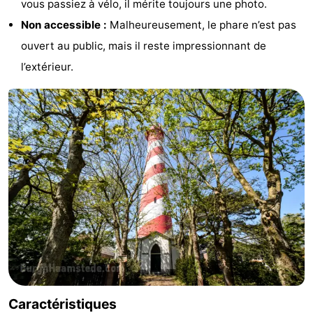
vous passiez à vélo, il mérite toujours une photo.
Moulins
-
Non accessible :
Malheureusement, le phare n’est pas
ouvert au public, mais il reste impressionnant de
Points
Attractions
l’extérieur.
de
-
vue
Croisières
-
Terrains
-
de
Aires
-
jeux
de
Bowling
-
jeux
Parcours
Centres
intérieures
de
de
Villages
Caractéristiques
mini-
bien-
&
Nature