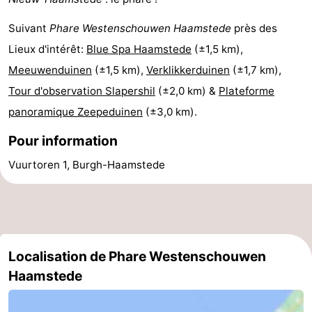
Méridionale
-
Suivant
Phare Westenschouwen Haamstede
près des
Lieux d'intérêt:
Blue Spa Haamstede
(±1,5 km),
Leiden
Bollenstreek
Meeuwenduinen
(±1,5 km),
Verklikkerduinen
(±1,7 km),
-
Tour d'observation Slapershil
(±2,0 km) &
Plateforme
panoramique Zeepeduinen
(±3,0 km).
Nature
-
Pour information
Hollands
Noordwijk
-
Vuurtoren 1, Burgh-Haamstede
Duin
Katwijk
-
Scheveningen
-
La
-
Localisation de Phare Westenschouwen
Haamstede
Haye
Rotterdam
-
Rockanje
Zeeland