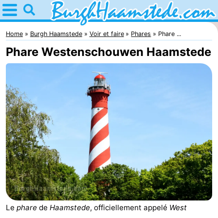
Home
Burgh
Home
Burgh Haamstede
Voir et faire
Phares
Phare ...
Phare Westenschouwen Haamstede
Haamstede
Astuces
Avec
les
Nature
enfants
Kop
Passer
van
la
Appartements
Schouwen
nuit
Campings
Chambre
Le
phare
de
Haamstede
, officiellement appelé
West
d'hôtes
Chaumières