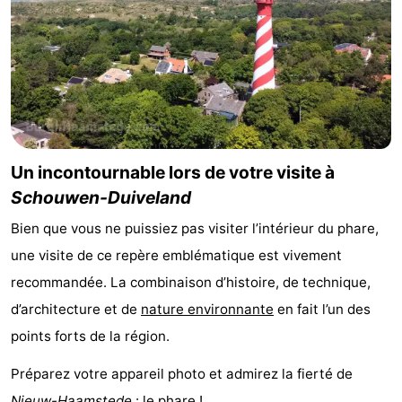
Sportive
Equitation
Observation
des
Boire
phoques
et
Événements
manger
Pratiques
Un incontournable lors de votre visite à
Forum
Schouwen-Duiveland
Bien que vous ne puissiez pas visiter l’intérieur du phare,
Route
une visite de ce repère emblématique est vivement
-
recommandée. La combinaison d’histoire, de technique,
d’architecture et de
nature environnante
en fait l’un des
Stationnement
Adresses
points forts de la région.
Médicales
Région
Préparez votre appareil photo et admirez la fierté de
Hollande-
Nieuw-Haamstede
: le phare !