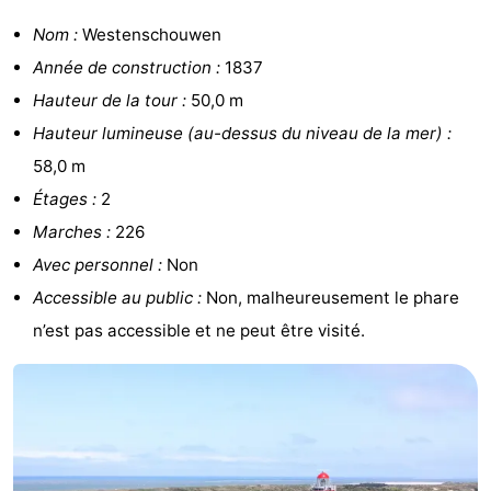
golf
être
villes
Visites
Nom :
Westenschouwen
Année de construction :
1837
guidées
Sports
Hauteur de la tour :
50,0 m
-
Hauteur lumineuse (au-dessus du niveau de la mer) :
58,0 m
Piscines
-
Étages :
2
Faire
-
Marches :
226
Avec personnel :
Non
du
Randonnée
-
Accessible au public :
Non, malheureusement le phare
vélo
Équitation
-
n’est pas accessible et ne peut être visité.
Terrains
-
de
Surfen
-
golf
Peche
-