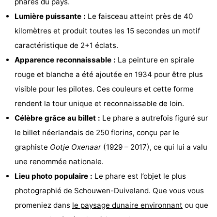
phares du pays.
van
Valleien
Wijde
-
Lumière puissante :
Le faisceau atteint près de 40
kilomètres et produit toutes les 15 secondes un motif
Haamstede
Blick
Zeeuwse
-
caractéristique de 2+1 éclats.
Kust
’t
Hôtels
Apparence reconnaissable :
La peinture en spirale
rouge et blanche a été ajoutée en 1934 pour être plus
Hof
Last
visible pour les pilotes. Ces couleurs et cette forme
van
minutes
Plages
rendent la tour unique et reconnaissable de loin.
Célèbre grâce au billet :
Le phare a autrefois figuré sur
Haamstede
Voir
le billet néerlandais de 250 florins, conçu par le
et
Lieux
graphiste
Ootje Oxenaar
(1929 – 2017), ce qui lui a valu
une renommée nationale.
faire
d'intérêt
-
Lieu photo populaire :
Le phare est l’objet le plus
Musées
-
photographié de
Schouwen-Duiveland
. Que vous vous
promeniez dans
le paysage dunaire environnant
ou que
Monuments
-