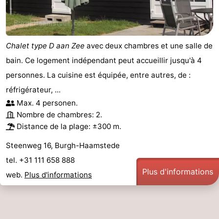
Moulins
-
Points
Attractions
Chalet type D aan Zee
avec deux chambres et une salle de
de
-
bain. Ce logement indépendant peut accueillir jusqu'à 4
personnes. La cuisine est équipée, entre autres, de :
vue
Croisières
-
réfrigérateur, ...
Terrains
-
Max. 4 personen.
Nombre de chambres: 2.
de
Aires
-
Distance de la plage: ±300 m.
Steenweg 16, Burgh-Haamstede
jeux
de
Bowling
-
tel. +31 111 658 888
jeux
Parcours
Centres
Plus d'informations
web.
Plus d'informations
intérieures
de
de
Villages
mini-
bien-
&
Nature