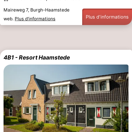
Maireweg 7, Burgh-Haamstede
Schouwen-
Plus d'informations
web.
Plus d'informations
Duiveland
-
Renesse
-
Brouwershaven
-
4B1 - Resort Haamstede
Bruinisse
-
Zierikzee
-
Nature
-
Oosterschelde
Nature
Walcheren
Kop
-
van
Veere
-