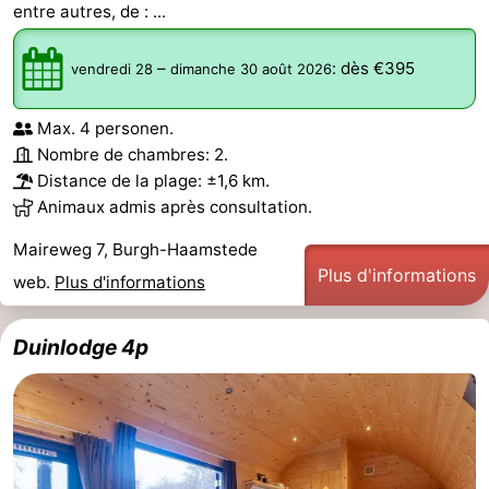
entre autres, de : ...
Sportive
Equitation
Observation
–
:
dès €395
vendredi 28
dimanche 30 août 2026
des
Boire
Max. 4 personen.
phoques
et
Événements
Nombre de chambres: 2.
Distance de la plage: ±1,6 km.
manger
Pratiques
Animaux admis après consultation.
Forum
Maireweg 7, Burgh-Haamstede
Plus d'informations
Route
web.
Plus d'informations
-
Duinlodge 4p
Stationnement
Adresses
Médicales
Région
Hollande-