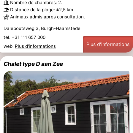
Nombre de chambres: 2.
van
Valleien
Wijde
-
Distance de la plage: ±2,5 km.
Animaux admis après consultation.
Haamstede
Blick
Zeeuwse
-
Daleboutsweg 3, Burgh-Haamstede
Kust
’t
Hôtels
tel. +31 111 657 000
Plus d'informations
web.
Plus d'informations
Hof
Last
van
minutes
Plages
Chalet type D aan Zee
Haamstede
Voir
et
Lieux
faire
d'intérêt
-
Musées
-
Monuments
-