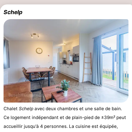
golf
être
villes
Visites
Schelp
guidées
Sports
-
Piscines
-
Faire
-
du
Randonnée
-
vélo
Équitation
-
Terrains
-
Chalet
Schelp
avec deux chambres et une salle de bain.
de
Surfen
-
Ce logement indépendant et de plain-pied de ±39m² peut
accueillir jusqu'à 4 personnes. La cuisine est équipée,
golf
Peche
-