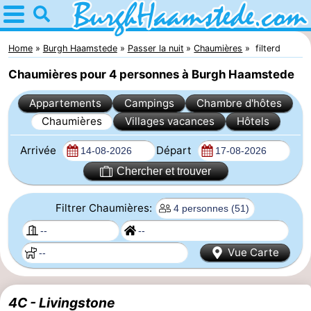
Home
Burgh
Home
Burgh Haamstede
Passer la nuit
Chaumières
filterd
Chaumières pour 4 personnes à Burgh Haamstede
Haamstede
Astuces
Appartements
Campings
Chambre d'hôtes
Avec
Chaumières
Villages vacances
Hôtels
les
Nature
Arrivée
Départ
enfants
Kop
Passer
Chercher et trouver
van
la
Appartements
Filtrer Chaumières:
Schouwen
nuit
Campings
Vue Carte
Chambre
d'hôtes
Chaumières
4C - Livingstone