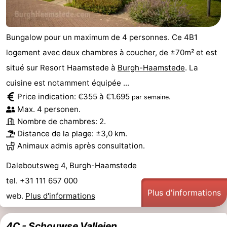
Schouwen
Nature
-
Bungalow pour un maximum de 4 personnes. Ce 4B1
Oranjezon
Oostkapelle
-
logement avec deux chambres à coucher, de ±70m² et est
Nature
-
situé sur Resort Haamstede à
Burgh-Haamstede
. La
cuisine est notamment équipée ...
de
Domburg
-
Price indication: €355 à €1.695
.
par semaine
Max. 4 personen.
Mantelingen
Zoutelande
-
Nombre de chambres: 2.
Vlissingen
-
Distance de la plage: ±3,0 km.
Animaux admis après consultation.
Middelburg
Météo
Daleboutsweg 4, Burgh-Haamstede
Contact
tel. +31 111 657 000
Plus d'informations
web.
Plus d'informations
4C - Schouwse Valleien