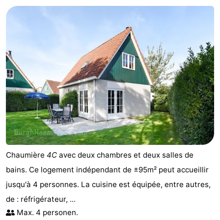
-
Buitenheem
-
Duinoord
-
Ginsterveld
-
Julianahoeve
-
Livingstone
-
Resort
-
Chaumière
4C
avec deux chambres et deux salles de
Haamstede
Résidence
-
bains. Ce logement indépendant de ±95m² peut accueillir
jusqu'à 4 personnes. La cuisine est équipée, entre autres,
't
Schouwen
-
de : réfrigérateur, ...
Hof
Schouwse
-
Max. 4 personen.