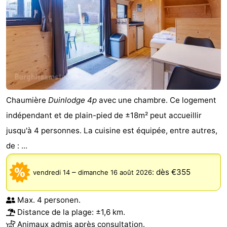
Méridionale
-
Leiden
Bollenstreek
-
Nature
-
Chaumière
Duinlodge 4p
avec une chambre. Ce logement
Hollands
Noordwijk
-
indépendant et de plain-pied de ±18m² peut accueillir
jusqu'à 4 personnes. La cuisine est équipée, entre autres,
Duin
Katwijk
-
de : ...
Scheveningen
-
–
:
dès €355
vendredi 14
dimanche 16 août 2026
La
-
Max. 4 personen.
Haye
Rotterdam
-
Distance de la plage: ±1,6 km.
Rockanje
Zeeland
Animaux admis après consultation.