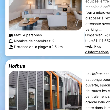
équipée, entre a
machine à café,
four à micro-o
disposez à l'ex
attenante avec
parking ...
Max. 4 personen.
Hoge Weg 57,
tel. +31 111 6
Nombre de chambres: 2.
web.
Plus
Distance de la plage: ±2,5 km.
d'informations
Hofhus
Le
Hofhus
est 
est conçu pour
ouverte, spaci
de toutes les 
centralement si
grande baie vi
entre dans la m