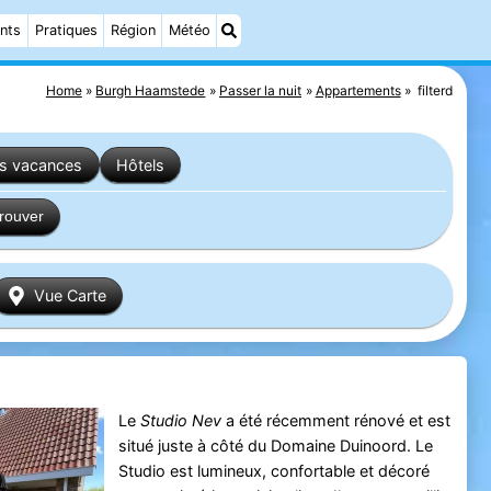
nts
Pratiques
Région
Météo
Home
Burgh Haamstede
Passer la nuit
Appartements
filterd
es vacances
Hôtels
trouver
Vue Carte
Le
Studio Nev
a été récemment rénové et est
situé juste à côté du Domaine Duinoord. Le
Studio est lumineux, confortable et décoré