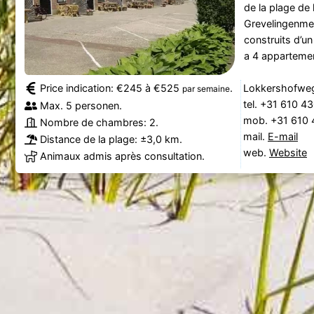
de la plage de
Grevelingenmee
construits d’un
a 4 appartemen
Price indication: €245 à €525
.
Lokkershofweg
par semaine
tel. +31 610 4
Max. 5 personen.
mob. +31 610
Nombre de chambres: 2.
mail.
E-mail
Distance de la plage: ±3,0 km.
web.
Website
Animaux admis après consultation.