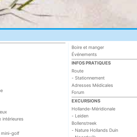
Boire et manger
Événements
INFOS PRATIQUES
Route
- Stationnement
Adresses Médicales
ue
Forum
EXCURSIONS
Hollande-Méridionale
jeux
- Leiden
x intérieures
Bollenstreek
- Nature Hollands Duin
 mini-golf