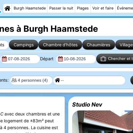
Burgh Haamstede
Passer la nuit
Plages
Voir et faire
Événeme
nes à Burgh Haamstede
ts
Campings
Chambre d'hôtes
Chaumières
Villag
Départ
Chercher et 
ents:
Studio Nev
4C
avec deux chambres et une
 Ce logement de ±83m² peut
u'à 4 personnes. La cuisine est