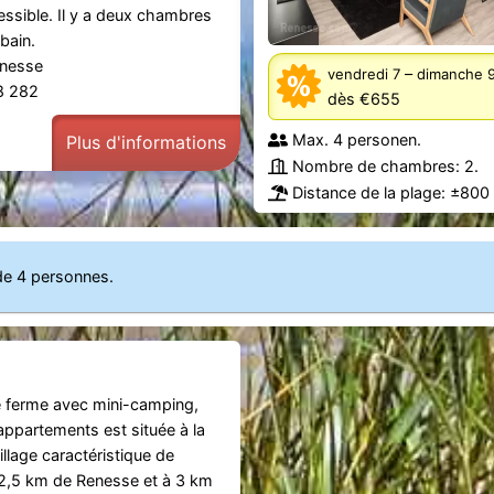
essible. Il y a deux chambres
 bain.
enesse
–
vendredi 7
d
68 282
dès €655
Max. 4 personen.
Plus d'informations
Nombre de chambres: 2.
Distance de la plage: ±800
de 4 personnes.
e ferme avec mini-camping,
 appartements est située à la
illage caractéristique de
2,5 km de Renesse et à 3 km