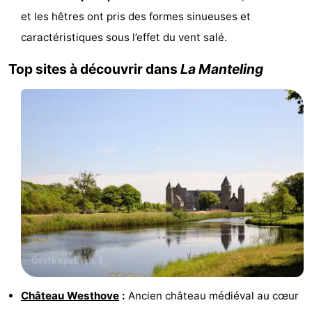
et les hêtres ont pris des formes sinueuses et
Moulins
-
caractéristiques sous l’effet du vent salé.
Points
Attractions
Top sites à découvrir dans
La Manteling
de
-
vue
Croisières
-
Terrains
-
de
Aires
-
jeux
de
Bowling
-
jeux
Parcours
Centres
intérieures
de
de
Villages
Château Westhove
:
Ancien château médiéval au cœur
mini-
bien-
&
Nature