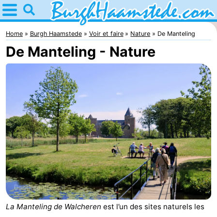
Home
Burgh
Home
Burgh Haamstede
Voir et faire
Nature
De Manteling
De Manteling - Nature
Haamstede
Astuces
Avec
les
Nature
enfants
Kop
Passer
van
la
Appartements
Schouwen
nuit
Campings
Chambre
La Manteling de Walcheren
est l’un des sites naturels les
d'hôtes
Chaumières