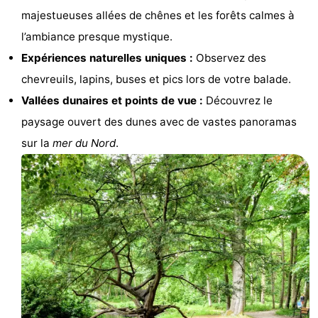
majestueuses allées de chênes et les forêts calmes à
Sportive
Equitation
Observation
l’ambiance presque mystique.
des
Boire
Expériences naturelles uniques :
Observez des
chevreuils, lapins, buses et pics lors de votre balade.
phoques
et
Événements
Vallées dunaires et points de vue :
Découvrez le
manger
Pratiques
paysage ouvert des dunes avec de vastes panoramas
sur la
mer du Nord
.
Forum
Route
-
Stationnement
Adresses
Médicales
Région
Hollande-