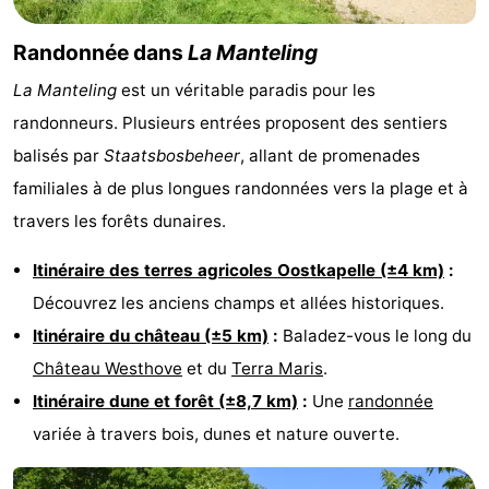
Schouwen-
Randonnée dans
La Manteling
Duiveland
-
La Manteling
est un véritable paradis pour les
randonneurs. Plusieurs entrées proposent des sentiers
Renesse
-
balisés par
Staatsbosbeheer
, allant de promenades
Brouwershaven
-
familiales à de plus longues randonnées vers la plage et à
travers les forêts dunaires.
Bruinisse
-
Itinéraire des terres agricoles Oostkapelle (±4 km)
:
Zierikzee
-
Découvrez les anciens champs et allées historiques.
Nature
-
Itinéraire du château (±5 km)
:
Baladez-vous le long du
Château Westhove
et du
Terra Maris
.
Oosterschelde
Nature
Walcheren
Itinéraire dune et forêt (±8,7 km)
:
Une
randonnée
Kop
-
variée à travers bois, dunes et nature ouverte.
van
Veere
-