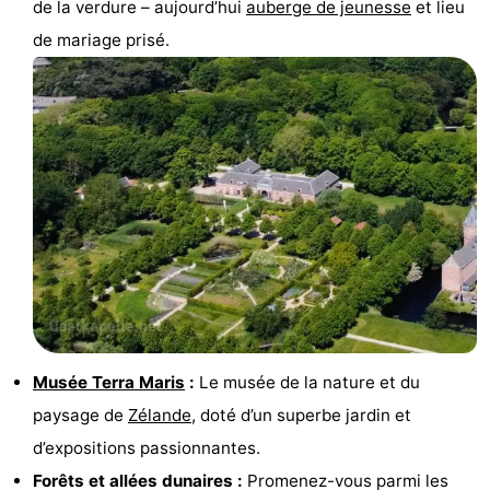
de la verdure – aujourd’hui
auberge de jeunesse
et lieu
golf
être
villes
Visites
de mariage prisé.
guidées
Sports
-
Piscines
-
Faire
-
du
Randonnée
-
vélo
Équitation
-
Terrains
-
Musée Terra Maris
:
Le musée de la nature et du
paysage de
Zélande
, doté d’un superbe jardin et
de
Surfen
-
d’expositions passionnantes.
golf
Peche
-
Forêts et allées dunaires :
Promenez-vous parmi les