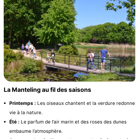
Schouwen
Nature
-
Oranjezon
Oostkapelle
-
Nature
-
de
Domburg
-
Mantelingen
Zoutelande
-
Vlissingen
-
La Manteling au fil des saisons
Middelburg
Météo
Printemps :
Les oiseaux chantent et la verdure redonne
Contact
vie à la nature.
Été :
Le parfum de l’air marin et des roses des dunes
embaume l’atmosphère.