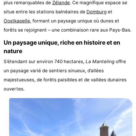
plus remarquables de
Zélande
. Ce magnifique espace se
-
situe entre les stations balnéaires de
Domburg
et
Oostkapelle
, formant un paysage unique où dunes et
Buitenheem
-
forêts se rejoignent – une combinaison rare aux Pays-Bas.
Duinoord
-
Un paysage unique, riche en histoire et en
Ginsterveld
-
nature
S’étendant sur environ 740 hectares,
La Manteling
offre
Julianahoeve
-
un paysage varié de sentiers sinueux, d’allées
Livingstone
-
majestueuses, de forêts paisibles et de vallées dunaires
ouvertes.
Resort
-
Haamstede
Résidence
-
't
Schouwen
-
Hof
Schouwse
-