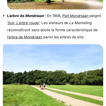
Méridionale
-
L’arbre de
Mondriaan
:
En 1908,
Piet Mondriaan
peignit
Leiden
Bollenstreek
'Soir, L’arbre rouge'
. Les visiteurs de
La Manteling
-
reconnaîtront sans doute la forme caractéristique de
l’arbre de
Mondriaan
parmi les arbres du site.
Nature
-
Hollands
Noordwijk
-
Duin
Katwijk
-
Scheveningen
-
La
-
Haye
Rotterdam
-
Rockanje
Zeeland