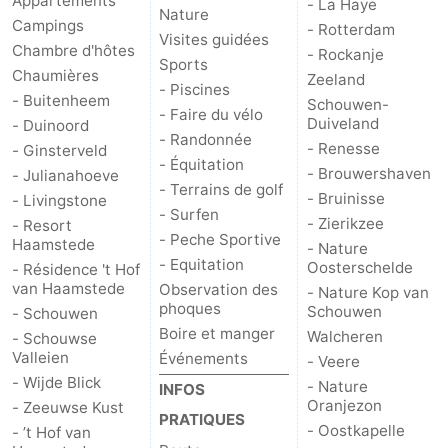
Appartements
- La Haye
Nature
Campings
- Rotterdam
Visites guidées
Chambre d'hôtes
- Rockanje
Sports
Chaumières
Zeeland
- Piscines
- Buitenheem
Schouwen-
- Faire du vélo
Duiveland
- Duinoord
- Randonnée
- Renesse
- Ginsterveld
- Équitation
- Brouwershaven
- Julianahoeve
- Terrains de golf
- Bruinisse
- Livingstone
- Surfen
- Zierikzee
- Resort
- Peche Sportive
Haamstede
- Nature
- Equitation
Oosterschelde
- Résidence 't Hof
van Haamstede
Observation des
- Nature Kop van
phoques
Schouwen
- Schouwen
Boire et manger
Walcheren
- Schouwse
Valleien
Événements
- Veere
- Wijde Blick
- Nature
INFOS
Oranjezon
- Zeeuwse Kust
PRATIQUES
- Oostkapelle
- ’t Hof van