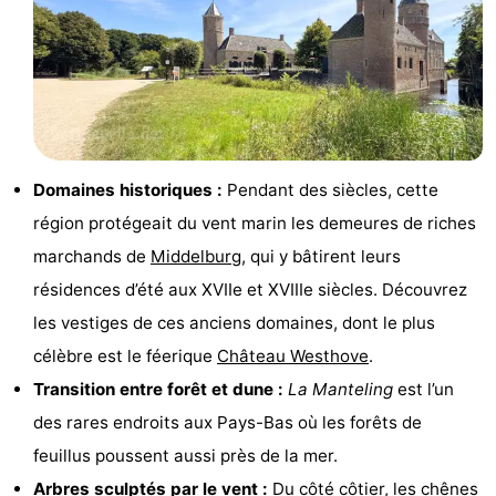
van
Valleien
Wijde
-
Haamstede
Blick
Zeeuwse
-
Kust
’t
Hôtels
Hof
Last
Domaines historiques :
Pendant des siècles, cette
région protégeait du vent marin les demeures de riches
van
minutes
Plages
marchands de
Middelburg
, qui y bâtirent leurs
Haamstede
Voir
résidences d’été aux XVIIe et XVIIIe siècles. Découvrez
les vestiges de ces anciens domaines, dont le plus
et
Lieux
célèbre est le féerique
Château Westhove
.
faire
d'intérêt
-
Transition entre forêt et dune :
La Manteling
est l’un
des rares endroits aux Pays-Bas où les forêts de
Musées
-
feuillus poussent aussi près de la mer.
Monuments
-
Arbres sculptés par le vent :
Du côté côtier, les chênes