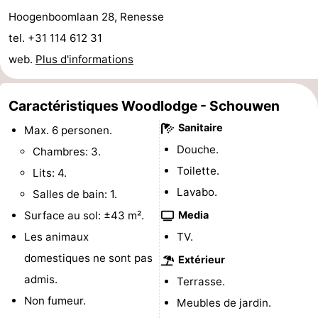
Hoogenboomlaan 28, Renesse
Moulins
-
tel. +31 114 612 31
Points
Attractions
web.
Plus d'informations
de
-
Caractéristiques Woodlodge - Schouwen
vue
Croisières
-
Sanitaire
Max. 6 personen.
Terrains
-
Douche.
Chambres: 3.
Toilette.
Lits: 4.
de
Aires
-
Lavabo.
Salles de bain: 1.
jeux
de
Bowling
-
Surface au sol: ±43 m².
Media
Les animaux
TV.
jeux
Parcours
Centres
domestiques ne sont pas
Extérieur
intérieures
de
de
Villages
admis.
Terrasse.
Non fumeur.
Meubles de jardin.
mini-
bien-
&
Nature