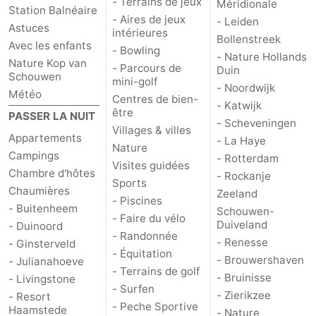
- Terrains de jeux
Méridionale
Station Balnéaire
- Aires de jeux
- Leiden
Schouwen
Nature
-
Astuces
intérieures
Bollenstreek
Avec les enfants
- Bowling
- Nature Hollands
Oranjezon
Oostkapelle
-
Nature Kop van
- Parcours de
Duin
Schouwen
mini-golf
- Noordwijk
Nature
-
Météo
Centres de bien-
- Katwijk
être
PASSER LA NUIT
de
Domburg
-
- Scheveningen
Villages & villes
Appartements
- La Haye
Nature
Mantelingen
Zoutelande
-
Campings
- Rotterdam
Visites guidées
Chambre d'hôtes
- Rockanje
Sports
Vlissingen
-
Chaumières
Zeeland
- Piscines
- Buitenheem
Schouwen-
Middelburg
Météo
- Faire du vélo
Duiveland
- Duinoord
- Randonnée
- Renesse
- Ginsterveld
Contact
- Équitation
- Brouwershaven
- Julianahoeve
- Terrains de golf
- Bruinisse
- Livingstone
- Surfen
- Zierikzee
- Resort
- Peche Sportive
Haamstede
- Nature