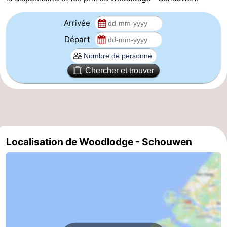
Sportive
Equitation
Observation
Arrivée
Départ
des
Boire
phoques
et
Événements
Chercher et trouver
manger
Pratiques
Forum
Route
Localisation de Woodlodge - Schouwen
-
Stationnement
Adresses
Médicales
Région
Hollande-