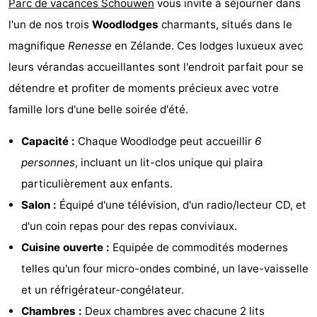
Parc de vacances Schouwen
vous invite à séjourner dans
-
l'un de nos trois
Woodlodges
charmants, situés dans le
magnifique
Renesse
en Zélande. Ces lodges luxueux avec
Buitenheem
-
leurs vérandas accueillantes sont l'endroit parfait pour se
Duinoord
-
détendre et profiter de moments précieux avec votre
famille lors d'une belle soirée d'été.
Ginsterveld
-
Capacité :
Chaque Woodlodge peut accueillir
6
Julianahoeve
-
personnes
, incluant un lit-clos unique qui plaira
Livingstone
-
particulièrement aux enfants.
Salon :
Équipé d'une télévision, d'un radio/lecteur CD, et
Resort
-
d'un coin repas pour des repas conviviaux.
Haamstede
Résidence
-
Cuisine ouverte :
Equipée de commodités modernes
telles qu'un four micro-ondes combiné, un lave-vaisselle
't
Schouwen
-
et un réfrigérateur-congélateur.
Hof
Schouwse
-
Chambres :
Deux chambres avec chacune 2 lits