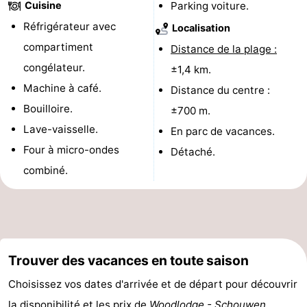
Cuisine
Parking voiture.
golf
être
villes
Visites
Réfrigérateur avec
Localisation
compartiment
Distance de la plage :
guidées
Sports
congélateur.
±1,4 km.
-
Machine à café.
Distance du centre :
Bouilloire.
±700 m.
Piscines
-
Lave-vaisselle.
En parc de vacances.
Faire
-
Four à micro-ondes
Détaché.
combiné.
du
Randonnée
-
vélo
Équitation
-
Terrains
-
Trouver des vacances en toute saison
de
Surfen
-
Choisissez vos dates d'arrivée et de départ pour découvrir
golf
Peche
-
la disponibilité et les prix de
Woodlodge - Schouwen
.