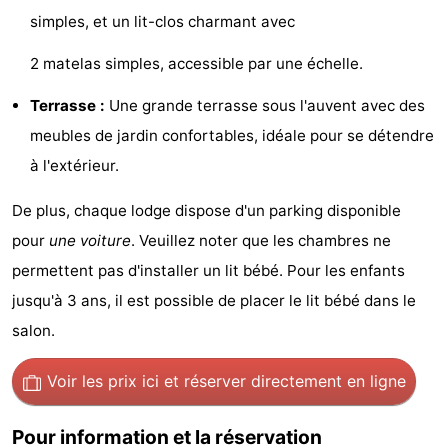
simples, et un lit-clos charmant avec
van
Valleien
Wijde
-
2 matelas simples, accessible par une échelle.
Haamstede
Blick
Zeeuwse
-
Terrasse :
Une grande terrasse sous l'auvent avec des
Kust
’t
Hôtels
meubles de jardin confortables, idéale pour se détendre
Hof
Last
à l'extérieur.
van
minutes
Plages
De plus, chaque lodge dispose d'un parking disponible
pour
une voiture
. Veuillez noter que les chambres ne
Haamstede
Voir
permettent pas d'installer un lit bébé. Pour les enfants
et
Lieux
jusqu'à 3 ans, il est possible de placer le lit bébé dans le
salon.
faire
d'intérêt
-
Voir les prix ici
et réserver directement en ligne
Musées
-
Monuments
-
Pour information et la réservation