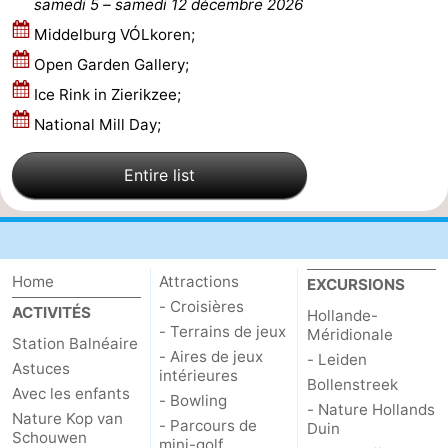
samedi 5
–
samedi 12 décembre 2026
Sportive
Equitation
Observation
Middelburg VÓLkoren;
Open Garden Gallery;
des
Boire
Ice Rink in Zierikzee;
phoques
et
Événements
National Mill Day;
manger
Pratiques
Entire list
Forum
Route
Home
Attractions
EXCURSIONS
-
- Croisières
ACTIVITÉS
Hollande-
- Terrains de jeux
Méridionale
Station Balnéaire
Stationnement
Adresses
- Aires de jeux
- Leiden
Astuces
intérieures
Bollenstreek
Médicales
Région
Avec les enfants
- Bowling
- Nature Hollands
Nature Kop van
- Parcours de
Duin
Schouwen
Hollande-
mini-golf