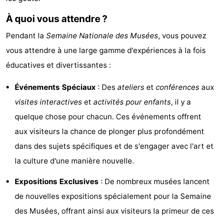
van
Valleien
Wijde
-
À quoi vous attendre ?
Haamstede
Blick
Zeeuwse
-
Pendant la
Semaine Nationale des Musées
, vous pouvez
vous attendre à une large gamme d'expériences à la fois
Kust
’t
Hôtels
éducatives et divertissantes :
Hof
Last
Événements Spéciaux
: Des
ateliers
et
conférences
aux
van
minutes
Plages
visites interactives
et
activités pour enfants
, il y a
quelque chose pour chacun. Ces événements offrent
Haamstede
Voir
aux visiteurs la chance de plonger plus profondément
et
Lieux
dans des sujets spécifiques et de s'engager avec l'art et
la culture d'une manière nouvelle.
faire
d'intérêt
-
Expositions Exclusives
: De nombreux musées lancent
Musées
-
de nouvelles expositions spécialement pour la Semaine
des Musées, offrant ainsi aux visiteurs la primeur de ces
Monuments
-