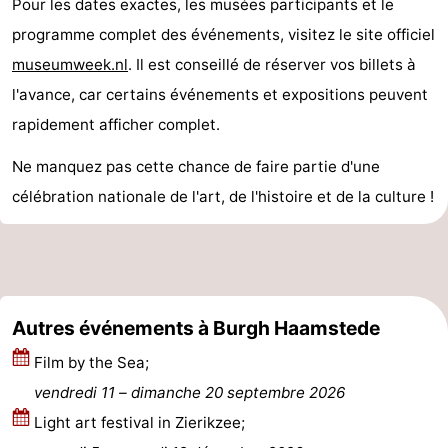
Pour les dates exactes, les musées participants et le
golf
être
villes
Visites
programme complet des événements, visitez le site officiel
museumweek.nl
. Il est conseillé de réserver vos billets à
guidées
Sports
l'avance, car certains événements et expositions peuvent
-
rapidement afficher complet.
Piscines
-
Ne manquez pas cette chance de faire partie d'une
célébration nationale de l'art, de l'histoire et de la culture !
Faire
-
du
Randonnée
-
vélo
Équitation
-
Autres événements à Burgh Haamstede
Terrains
-
Film by the Sea;
de
Surfen
-
vendredi 11
–
dimanche 20 septembre 2026
Light art festival in Zierikzee;
golf
Peche
-