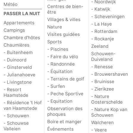
- Noordwijk
Météo
Centres de bien-
- Katwijk
Méridionale
-
être
PASSER LA NUIT
- Scheveningen
Villages & villes
Appartements
Leiden
Bollenstreek
- La Haye
Nature
Campings
- Rotterdam
Visites guidées
-
Chambre d'hôtes
- Rockanje
Sports
Chaumières
Zeeland
- Piscines
Nature
-
- Buitenheem
Schouwen-
- Faire du vélo
Duiveland
- Duinoord
Hollands
Noordwijk
-
- Randonnée
- Renesse
- Ginsterveld
- Équitation
- Brouwershaven
- Julianahoeve
Duin
Katwijk
-
- Terrains de golf
- Bruinisse
- Livingstone
- Surfen
- Zierikzee
- Resort
Scheveningen
-
- Peche Sportive
Haamstede
- Nature
- Equitation
Oosterschelde
- Résidence 't Hof
La
-
van Haamstede
Observation des
- Nature Kop van
phoques
Schouwen
- Schouwen
Haye
Rotterdam
-
Boire et manger
Walcheren
- Schouwse
Valleien
Événements
- Veere
Rockanje
Zeeland