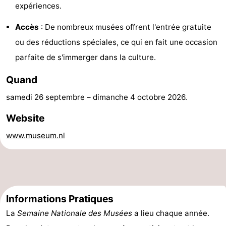
expériences.
Moulins
-
Accès
: De nombreux musées offrent l'entrée gratuite
Points
Attractions
ou des réductions spéciales, ce qui en fait une occasion
parfaite de s'immerger dans la culture.
de
-
Quand
vue
Croisières
-
samedi 26 septembre
–
dimanche 4 octobre 2026
.
Terrains
-
Website
de
Aires
-
www.museum.nl
jeux
de
Bowling
-
jeux
Parcours
Centres
intérieures
de
de
Villages
Informations Pratiques
La
Semaine Nationale des Musées
a lieu chaque année.
mini-
bien-
&
Nature