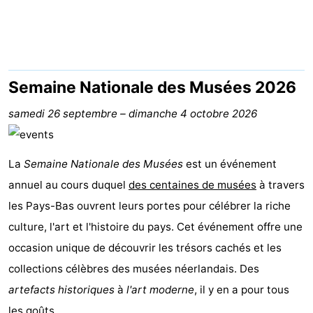
-
Buitenheem
-
Duinoord
-
Semaine Nationale des Musées 2026
Ginsterveld
-
samedi 26 septembre
–
dimanche 4 octobre 2026
Julianahoeve
-
La
Semaine Nationale des Musées
est un événement
Livingstone
-
annuel au cours duquel
des centaines de musées
à travers
les Pays-Bas ouvrent leurs portes pour célébrer la riche
Resort
-
culture, l'art et l'histoire du pays. Cet événement offre une
Haamstede
Résidence
-
occasion unique de découvrir les trésors cachés et les
collections célèbres des musées néerlandais. Des
't
Schouwen
-
artefacts historiques
à
l'art moderne
, il y en a pour tous
Hof
Schouwse
-
les goûts.