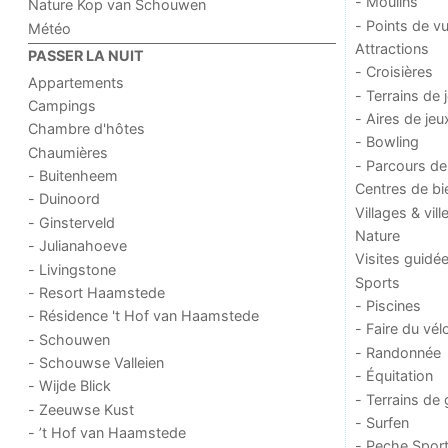
- Moulins
Nature Kop van Schouwen
- Points de v
Météo
Attractions
PASSER LA NUIT
- Croisières
Appartements
- Terrains de 
Campings
- Aires de jeu
Chambre d'hôtes
- Bowling
Chaumières
- Parcours de
- Buitenheem
Centres de bi
- Duinoord
Villages & vill
- Ginsterveld
Nature
- Julianahoeve
Visites guidé
- Livingstone
Sports
- Resort Haamstede
- Piscines
- Résidence 't Hof van Haamstede
- Faire du vél
- Schouwen
- Randonnée
- Schouwse Valleien
- Équitation
- Wijde Blick
- Terrains de 
- Zeeuwse Kust
- Surfen
- ’t Hof van Haamstede
- Peche Sport