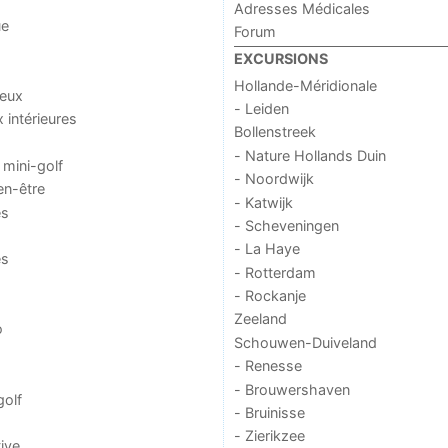
Adresses Médicales
ue
Forum
EXCURSIONS
Hollande-Méridionale
jeux
- Leiden
x intérieures
Bollenstreek
- Nature Hollands Duin
 mini-golf
- Noordwijk
en-être
- Katwijk
es
- Scheveningen
- La Haye
es
- Rotterdam
- Rockanje
Zeeland
o
Schouwen-Duiveland
- Renesse
- Brouwershaven
golf
- Bruinisse
- Zierikzee
ive