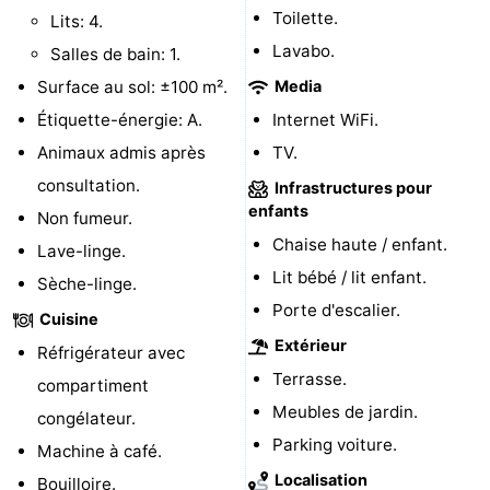
Toilette.
Lits: 4.
Moulins
-
Lavabo.
Salles de bain: 1.
Points
Attractions
Surface au sol: ±100 m².
Media
Étiquette-énergie: A.
Internet WiFi.
de
-
Animaux admis après
TV.
vue
Croisières
-
consultation.
Infrastructures pour
enfants
Non fumeur.
Terrains
-
Chaise haute / enfant.
Lave-linge.
Lit bébé / lit enfant.
de
Aires
-
Sèche-linge.
Porte d'escalier.
Cuisine
jeux
de
Bowling
-
Extérieur
Réfrigérateur avec
jeux
Parcours
Centres
Terrasse.
compartiment
Meubles de jardin.
congélateur.
intérieures
de
de
Villages
Parking voiture.
Machine à café.
mini-
bien-
&
Nature
Localisation
Bouilloire.