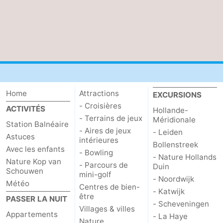
Schouwen
Nature
-
Oranjezon
Oostkapelle
-
Nature
-
de
Domburg
-
Home
Attractions
EXCURSIONS
- Croisières
Mantelingen
Zoutelande
-
ACTIVITÉS
Hollande-
- Terrains de jeux
Méridionale
Station Balnéaire
- Aires de jeux
Vlissingen
-
- Leiden
Astuces
intérieures
Bollenstreek
Avec les enfants
- Bowling
Middelburg
Météo
- Nature Hollands
Nature Kop van
- Parcours de
Duin
Schouwen
mini-golf
Contact
- Noordwijk
Météo
Centres de bien-
- Katwijk
être
PASSER LA NUIT
- Scheveningen
Villages & villes
Appartements
- La Haye
Nature