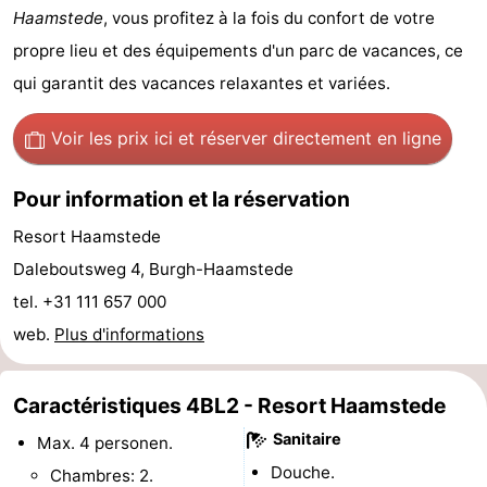
Haamstede
, vous profitez à la fois du confort de votre
van
Valleien
Wijde
-
propre lieu et des équipements d'un parc de vacances, ce
Haamstede
Blick
Zeeuwse
-
qui garantit des vacances relaxantes et variées.
Kust
’t
Hôtels
Voir les prix ici
et réserver directement en ligne
Hof
Last
Pour information et la réservation
van
minutes
Plages
Resort Haamstede
Daleboutsweg 4, Burgh-Haamstede
Haamstede
Voir
tel. +31 111 657 000
et
Lieux
web.
Plus d'informations
faire
d'intérêt
-
Caractéristiques 4BL2 - Resort Haamstede
Musées
-
Sanitaire
Max. 4 personen.
Monuments
-
Douche.
Chambres: 2.