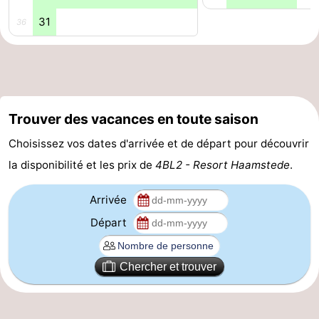
31
Sportive
Equitation
Observation
36
des
Boire
phoques
et
Événements
Trouver des vacances en toute saison
manger
Pratiques
Choisissez vos dates d'arrivée et de départ pour découvrir
Forum
la disponibilité et les prix de
4BL2 - Resort Haamstede
.
Route
Arrivée
-
Départ
Stationnement
Adresses
Chercher et trouver
Médicales
Région
Hollande-