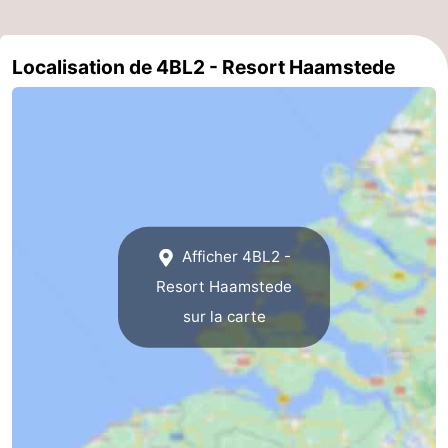
Méridionale
-
Localisation de 4BL2 - Resort Haamstede
Leiden
Bollenstreek
-
Nature
-
Hollands
Noordwijk
-
Afficher 4BL2 -
Duin
Katwijk
-
Resort Haamstede
Scheveningen
-
sur la carte
La
-
Haye
Rotterdam
-
Rockanje
Zeeland