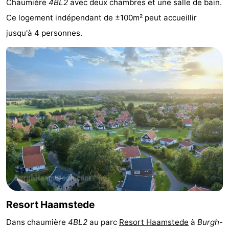
Chaumière
4BL2
avec deux chambres et une salle de bain.
-
Ce logement indépendant de ±100m² peut accueillir
jusqu'à 4 personnes.
Buitenheem
-
Duinoord
-
Ginsterveld
-
Julianahoeve
-
Livingstone
-
Resort
-
Haamstede
Résidence
-
't
Schouwen
-
Resort Haamstede
Hof
Schouwse
-
Dans chaumière
4BL2
au parc
Resort Haamstede
à
Burgh-