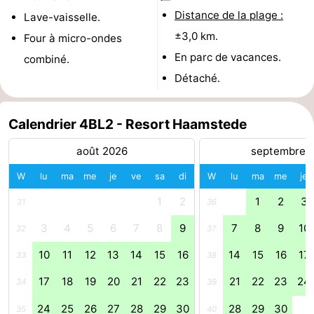
Distance de la plage :
Lave-vaisselle.
golf
être
villes
Visites
±3,0 km.
Four à micro-ondes
guidées
Sports
En parc de vacances.
combiné.
Détaché.
-
Piscines
-
Calendrier 4BL2 - Resort Haamstede
Faire
-
août 2026
septembre 
W
lu
ma
me
je
ve
sa
di
W
lu
ma
me
je
du
Randonnée
-
1
2
1
2
3
31
36
vélo
Équitation
-
3
4
5
6
7
8
9
7
8
9
10
32
37
Terrains
-
10
11
12
13
14
15
16
14
15
16
17
33
38
de
Surfen
-
17
18
19
20
21
22
23
21
22
23
24
34
39
golf
Peche
-
24
25
26
27
28
29
30
28
29
30
35
40