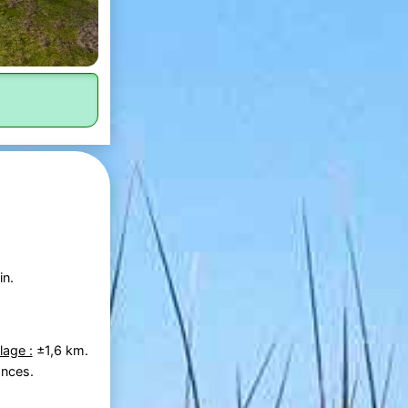
in.
lage :
±1,6 km.
ances.