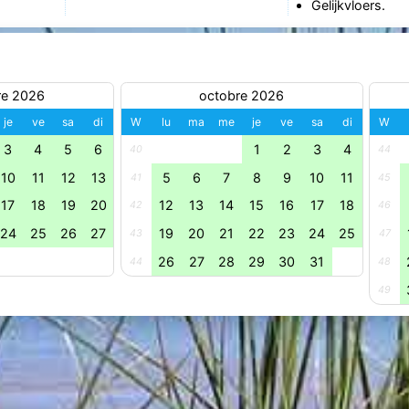
Gelijkvloers.
re 2026
octobre 2026
je
ve
sa
di
W
lu
ma
me
je
ve
sa
di
W
3
4
5
6
1
2
3
4
40
44
10
11
12
13
5
6
7
8
9
10
11
41
45
17
18
19
20
12
13
14
15
16
17
18
42
46
24
25
26
27
19
20
21
22
23
24
25
43
47
26
27
28
29
30
31
44
48
49