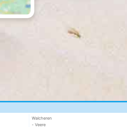
Walcheren
- Veere