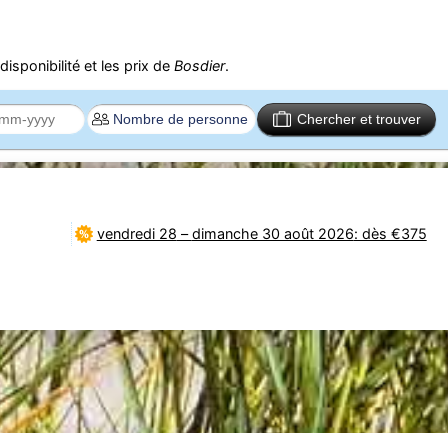
isponibilité et les prix de
Bosdier
.
Chercher et trouver
vendredi 28
–
dimanche 30 août 2026
: dès €375