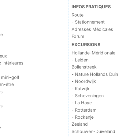
INFOS PRATIQUES
Route
- Stationnement
Adresses Médicales
ue
Forum
EXCURSIONS
Hollande-Méridionale
jeux
- Leiden
x intérieures
Bollenstreek
- Nature Hollands Duin
 mini-golf
- Noordwijk
en-être
- Katwijk
es
- Scheveningen
- La Haye
es
- Rotterdam
- Rockanje
Zeeland
o
Schouwen-Duiveland