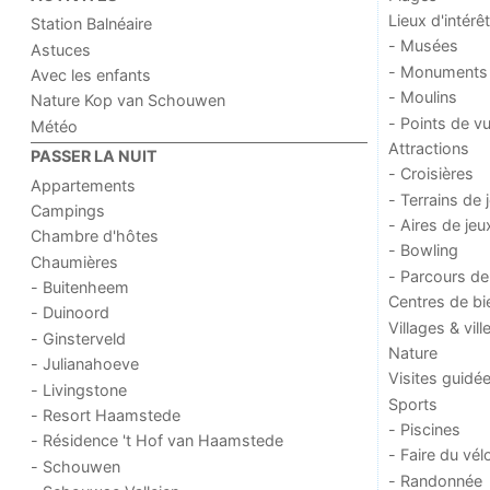
Lieux d'intérêt
Station Balnéaire
- Musées
Astuces
- Monuments
Avec les enfants
- Moulins
Nature Kop van Schouwen
- Points de v
Météo
Attractions
PASSER LA NUIT
- Croisières
Appartements
- Terrains de 
Campings
- Aires de jeu
Chambre d'hôtes
- Bowling
Chaumières
- Parcours de
- Buitenheem
Centres de bi
- Duinoord
Villages & vill
- Ginsterveld
Nature
- Julianahoeve
Visites guidé
- Livingstone
Sports
- Resort Haamstede
- Piscines
- Résidence 't Hof van Haamstede
- Faire du vél
- Schouwen
- Randonnée