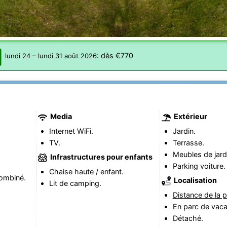
dès €770
lundi 24
–
lundi 31 août 2026
:
Media
Extérieur
Internet WiFi.
Jardin.
TV.
Terrasse.
Meubles de jard
Infrastructures pour enfants
Parking voiture.
Chaise haute / enfant.
ombiné.
Localisation
Lit de camping.
Distance de la p
En parc de vac
Détaché.