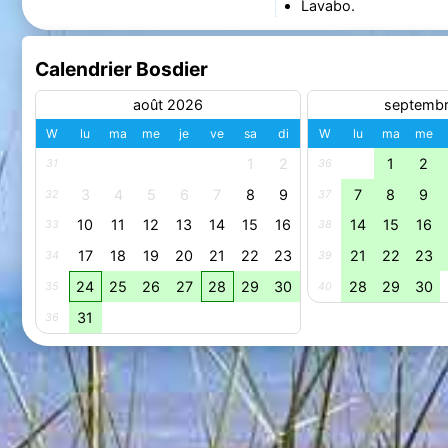
Lavabo.
Calendrier Bosdier
août 2026
septemb
W
lu
ma
me
je
ve
sa
di
W
lu
ma
me
1
2
1
2
31
36
3
4
5
6
7
8
9
7
8
9
32
37
10
11
12
13
14
15
16
14
15
16
33
38
17
18
19
20
21
22
23
21
22
23
34
39
24
25
26
27
28
29
30
28
29
30
35
40
31
36