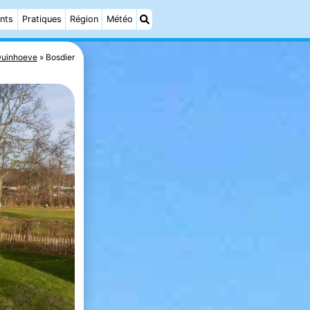
nts
Pratiques
Région
Météo
Duinhoeve
Bosdier