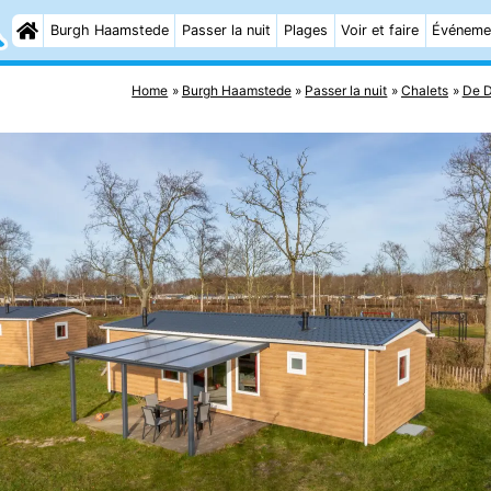
Burgh Haamstede
Passer la nuit
Plages
Voir et faire
Événeme
Home
Burgh Haamstede
Passer la nuit
Chalets
De 